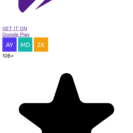
GET IT ON
Google Play
10B+