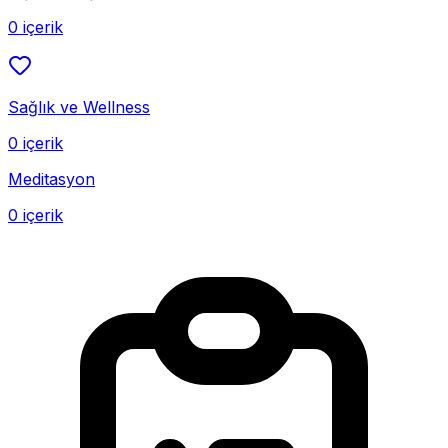
0 içerik
Sağlık ve Wellness
0 içerik
Meditasyon
0 içerik