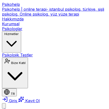
Psikohelp
Psikohelp | online terapi- istanbul psikolog, türkiye, şişli
psikolog, Online psikolog, yüz yüze terapi
Hakkımızda
Kurumsal
Psikologlar
Hizmetler
Psikolojik Testler
Bize Katıl
TR
Giriş
Kayıt Ol