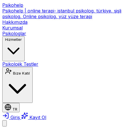
Psikohelp
Psikohelp | online terapi- istanbul psikolog, türkiye, şişli
psikolog, Online psikolog, yüz yüze terapi
Hakkımızda
Kurumsal
Psikologlar
Hizmetler
Psikolojik Testler
Bize Katıl
TR
Giriş
Kayıt Ol