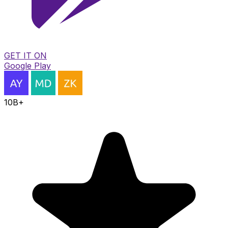
GET IT ON
Google Play
10B+