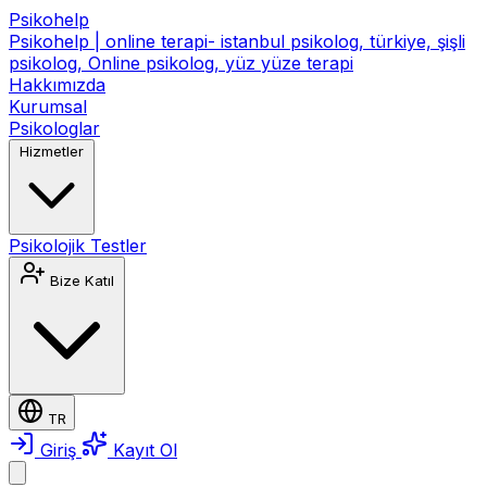
Psikohelp
Psikohelp | online terapi- istanbul psikolog, türkiye, şişli
psikolog, Online psikolog, yüz yüze terapi
Hakkımızda
Kurumsal
Psikologlar
Hizmetler
Psikolojik Testler
Bize Katıl
TR
Giriş
Kayıt Ol