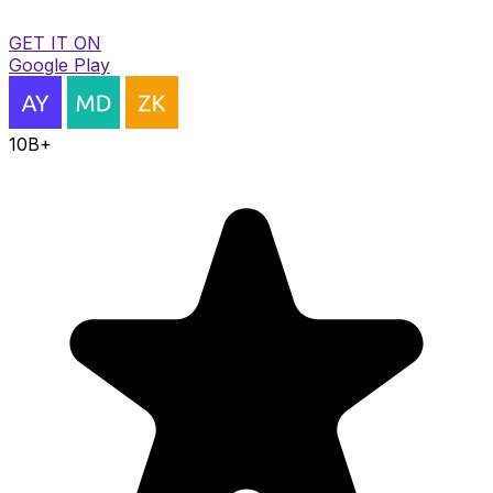
GET IT ON
Google Play
10B+