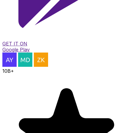
GET IT ON
Google Play
10B+