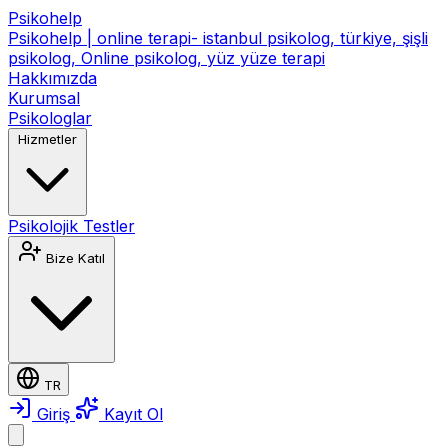
Psikohelp
Psikohelp | online terapi- istanbul psikolog, türkiye, şişli
psikolog, Online psikolog, yüz yüze terapi
Hakkımızda
Kurumsal
Psikologlar
Hizmetler
Psikolojik Testler
Bize Katıl
TR
Giriş
Kayıt Ol