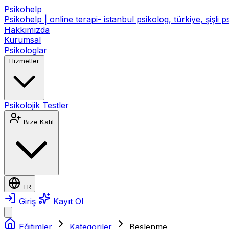
Psikohelp
Psikohelp | online terapi- istanbul psikolog, türkiye, şişli 
Hakkımızda
Kurumsal
Psikologlar
Hizmetler
Psikolojik Testler
Bize Katıl
TR
Giriş
Kayıt Ol
Eğitimler
Kategoriler
Beslenme