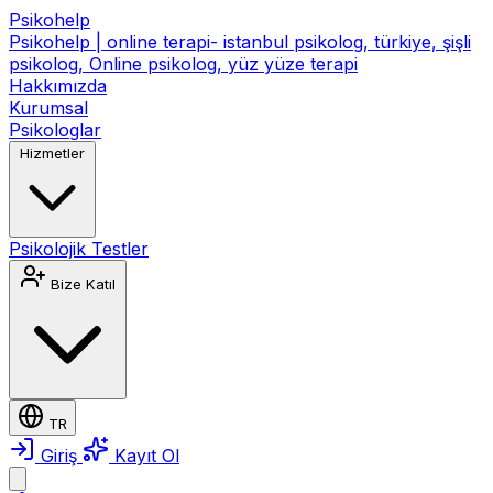
Psikohelp
Psikohelp | online terapi- istanbul psikolog, türkiye, şişli
psikolog, Online psikolog, yüz yüze terapi
Hakkımızda
Kurumsal
Psikologlar
Hizmetler
Psikolojik Testler
Bize Katıl
TR
Giriş
Kayıt Ol