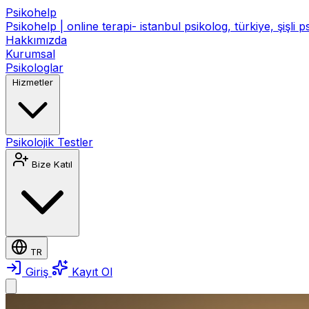
Psikohelp
Psikohelp | online terapi- istanbul psikolog, türkiye, şişli 
Hakkımızda
Kurumsal
Psikologlar
Hizmetler
Psikolojik Testler
Bize Katıl
TR
Giriş
Kayıt Ol