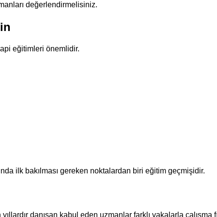
zmanları değerlendirmelisiniz.
in
api eğitimleri önemlidir.
nda ilk bakılması gereken noktalardan biri eğitim geçmişidir.
yıllardır danışan kabul eden uzmanlar farklı vakalarla çalışma fır