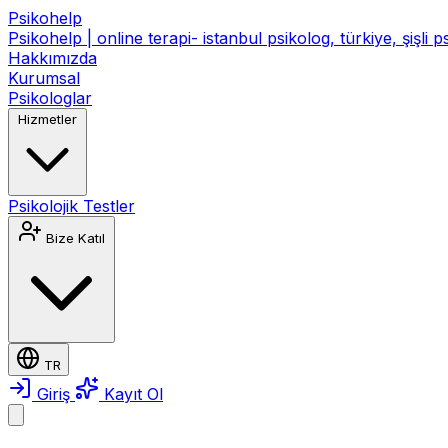
Psikohelp
Psikohelp | online terapi- istanbul psikolog, türkiye, şişli 
Hakkımızda
Kurumsal
Psikologlar
Hizmetler
Psikolojik Testler
Bize Katıl
TR
Giriş
Kayıt Ol