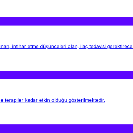
n, intihar etme düşünceleri olan, ilaç tedavisi gerektirece
e terapiler kadar etkin olduğu gösterilmektedir.