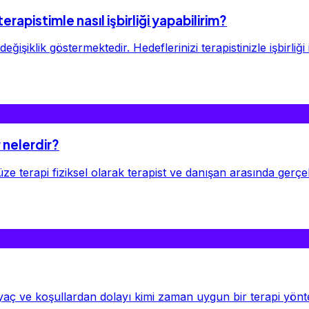
rapistimle nasıl işbirliği yapabilirim?
şiklik göstermektedir. Hedeflerinizi terapistinizle işbirliği iç
r nelerdir?
üze terapi fiziksel olarak terapist ve danışan arasında gerçek
htiyaç ve koşullardan dolayı kimi zaman uygun bir terapi yönte