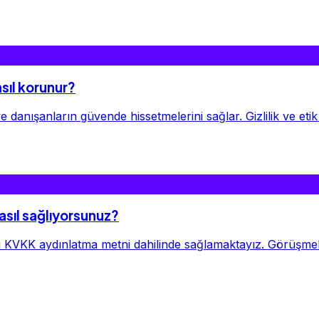
nasıl korunur?
 ve danışanların güvende hissetmelerini sağlar. Gizlilik ve etik
 nasıl sağlıyorsunuz?
liğini KVKK aydınlatma metni dahilinde sağlamaktayız. Görüşme