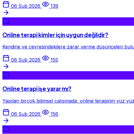
06 Şub 2026
139
Online terapi kimler için uygun değildir?
Kendine ve çevresindekilere zarar verme düşünceleri buluna
06 Şub 2026
155
Online terapi işe yarar mı?
Yapılan birçok bilimsel çalışmada, online terapinin yüz yüz
06 Şub 2026
156