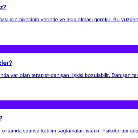
az?
sı için bilincinin yerinde ve açık olması gerekir. Bu yüzde
zler?
nda var olan terapist-danışan ilişkisi bozulabilir. Danışan ter
?
 ortamda seansa katılım sağlamaları istenir. Psikoterapi oda