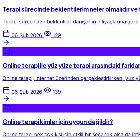
Terapi sürecinde beklentilerim neler olmalıdır ve te
Terapi sürecinden beklentiler danışanın ihtiyaçlarına göre deği
06 Şub 2026
129
Online terapi ile yüz yüze terapi arasındaki farkla
Online terapi, internet üzerinden gerçekleştirilirken, yüz y
06 Şub 2026
139
Online terapi kimler için uygun değildir?
Online terapi pek çok kişi için etkili bir seçenek olsa da i