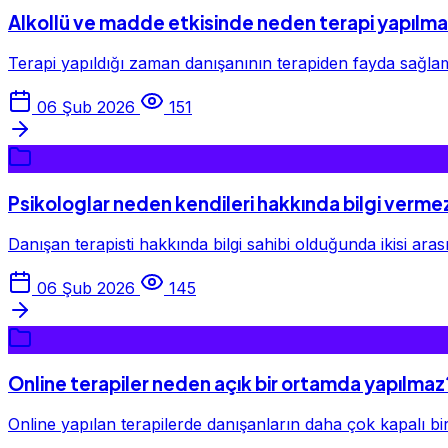
Alkollü ve madde etkisinde neden terapi yapılm
Terapi yapıldığı zaman danışanının terapiden fayda sağlama
06 Şub 2026
151
Psikologlar neden kendileri hakkında bilgi verme
Danışan terapisti hakkında bilgi sahibi olduğunda ikisi arası
06 Şub 2026
145
Online terapiler neden açık bir ortamda yapılmaz
Online yapılan terapilerde danışanların daha çok kapalı bir