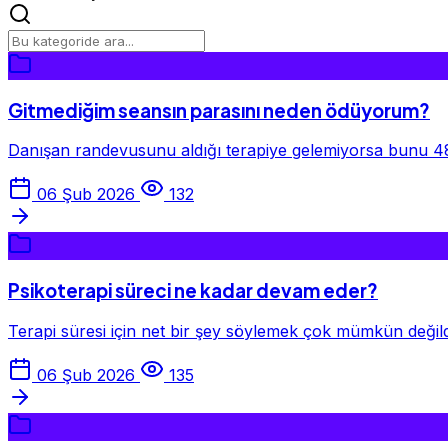
Gitmediğim seansın parasını neden ödüyorum?
Danışan randevusunu aldığı terapiye gelemiyorsa bunu 48 v
06 Şub 2026
132
Psikoterapi süreci ne kadar devam eder?
Terapi süresi için net bir şey söylemek çok mümkün değild
06 Şub 2026
135