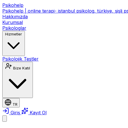
Psikohelp
Psikohelp | online terapi- istanbul psikolog, türkiye, şişli 
Hakkımızda
Kurumsal
Psikologlar
Hizmetler
Psikolojik Testler
Bize Katıl
TR
Giriş
Kayıt Ol