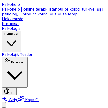
Psikohelp
Psikohelp | online terapi- istanbul psikolog, türkiye, şişli
psikolog, Online psikolog, yüz yüze terapi
Hakkımızda
Kurumsal
Psikologlar
Hizmetler
Psikolojik Testler
Bize Katıl
TR
Giriş
Kayıt Ol