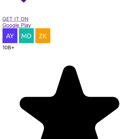
GET IT ON
Google Play
10B+