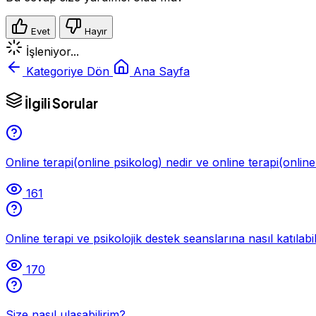
Evet
Hayır
İşleniyor...
Kategoriye Dön
Ana Sayfa
İlgili Sorular
Online terapi(online psikolog) nedir ve online terapi(online
161
Online terapi ve psikolojik destek seanslarına nasıl katılabi
170
Size nasıl ulaşabilirim?