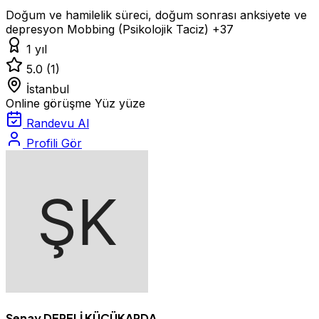
Doğum ve hamilelik süreci, doğum sonrası anksiyete ve
depresyon
Mobbing (Psikolojik Taciz)
+37
1 yıl
5.0
(1)
İstanbul
Online görüşme
Yüz yüze
Randevu Al
Profili Gör
Şenay DERELİ KÜÇÜKARDA