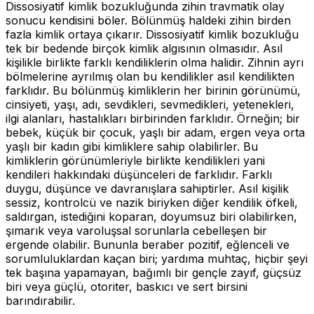
Dissosiyatif kimlik bozukluğunda zihin travmatik olay
sonucu kendisini böler. Bölünmüş haldeki zihin birden
fazla kimlik ortaya çıkarır. Dissosiyatif kimlik bozukluğu
tek bir bedende birçok kimlik algısının olmasıdır. Asıl
kişilikle birlikte farklı kendiliklerin olma halidir. Zihnin ayrı
bölmelerine ayrılmış olan bu kendilikler asıl kendilikten
farklıdır. Bu bölünmüş kimliklerin her birinin görünümü,
cinsiyeti, yaşı, adı, sevdikleri, sevmedikleri, yetenekleri,
ilgi alanları, hastalıkları birbirinden farklıdır. Örneğin; bir
bebek, küçük bir çocuk, yaşlı bir adam, ergen veya orta
yaşlı bir kadın gibi kimliklere sahip olabilirler. Bu
kimliklerin görünümleriyle birlikte kendilikleri yani
kendileri hakkındaki düşünceleri de farklıdır. Farklı
duygu, düşünce ve davranışlara sahiptirler. Asıl kişilik
sessiz, kontrolcü ve nazik biriyken diğer kendilik öfkeli,
saldırgan, istediğini koparan, doyumsuz biri olabilirken,
şımarık veya varoluşsal sorunlarla cebelleşen bir
ergende olabilir. Bununla beraber pozitif, eğlenceli ve
sorumluluklardan kaçan biri; yardıma muhtaç, hiçbir şeyi
tek başına yapamayan, bağımlı bir gençle zayıf, güçsüz
biri veya güçlü, otoriter, baskıcı ve sert birsini
barındırabilir.