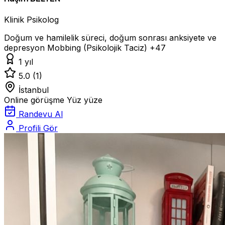
Klinik Psikolog
Doğum ve hamilelik süreci, doğum sonrası anksiyete ve
depresyon
Mobbing (Psikolojik Taciz)
+47
1 yıl
5.0
(1)
İstanbul
Online görüşme
Yüz yüze
Randevu Al
Profili Gör