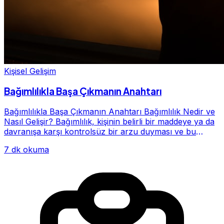
Kişisel Gelişim
Bağımlılıkla Başa Çıkmanın Anahtarı
Bağımlılıkla Başa Çıkmanın Anahtarı Bağımlılık Nedir ve
Nasıl Gelişir? Bağımlılık, kişinin belirli bir maddeye ya da
davranışa karşı kontrolsüz bir arzu duyması ve bu
alışkanlığın giderek hayatının me...
7 dk okuma