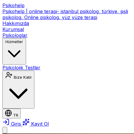
Psikohelp
Psikohelp | online terapi- istanbul psikolog, türkiye, şişli
psikolog, Online psikolog, yüz yüze terapi
Hakkımızda
Kurumsal
Psikologlar
Hizmetler
Psikolojik Testler
Bize Katıl
TR
Giriş
Kayıt Ol