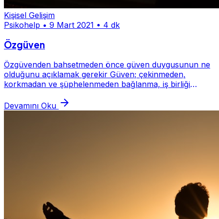
Kişisel Gelişim
Psikohelp
•
9 Mart 2021
•
4 dk
Özgüven
Özgüvenden bahsetmeden önce güven duygusunun ne
olduğunu açıklamak gerekir Güven; çekinmeden,
korkmadan ve şüphelenmeden bağlanma, iş birliği
yapma ve inanma duygusudur. Peki kendine güven
nedir? Kend...
Devamını Oku