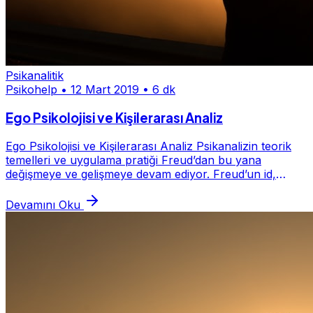
Psikanalitik
Psikohelp
•
12 Mart 2019
•
6 dk
Ego Psikolojisi ve Kişilerarası Analiz
Ego Psikolojisi ve Kişilerarası Analiz Psikanalizin teorik
temelleri ve uygulama pratiği Freud’dan bu yana
değişmeye ve gelişmeye devam ediyor. Freud’un id,
çocukluk dönemi cinselliği ve agresyon üzer...
Devamını Oku