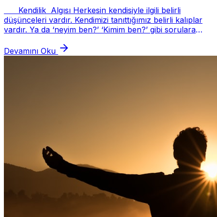
Kendilik Algısı Herkesin kendisiyle ilgili belirli
düşünceleri vardır. Kendimizi tanıttığımız belirli kalıplar
vardır. Ya da ‘neyim ben?’ ‘Kimim ben?’ gibi sorulara
verdiğimiz cevaplarımız illa...
Devamını Oku