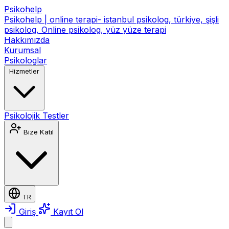
Psikohelp
Psikohelp | online terapi- istanbul psikolog, türkiye, şişli
psikolog, Online psikolog, yüz yüze terapi
Hakkımızda
Kurumsal
Psikologlar
Hizmetler
Psikolojik Testler
Bize Katıl
TR
Giriş
Kayıt Ol