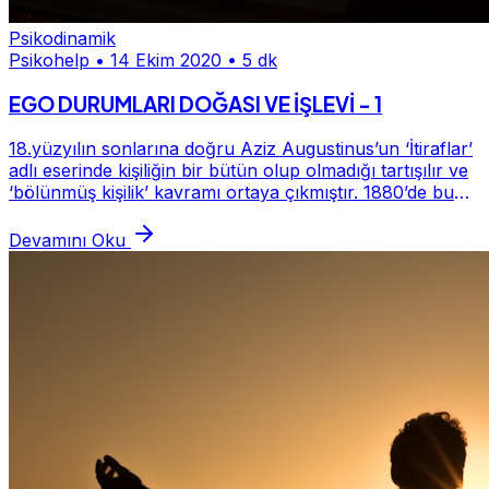
Psikodinamik
Psikohelp
•
14 Ekim 2020
•
5 dk
EGO DURUMLARI DOĞASI VE İŞLEVİ - 1
18.yüzyılın sonlarına doğru Aziz Augustinus’un ‘İtiraflar’
adlı eserinde kişiliğin bir bütün olup olmadığı tartışılır ve
‘bölünmüş kişilik’ kavramı ortaya çıkmıştır. 1880’de bu
konu hem filozoflar hem...
Devamını Oku