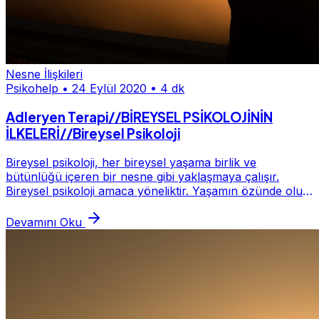
Nesne İlişkileri
Psikohelp
•
24 Eylül 2020
•
4 dk
Adleryen Terapi//BİREYSEL PSİKOLOJİNİN
İLKELERİ//Bireysel Psikoloji
Bireysel psikoloji, her bireysel yaşama birlik ve
bütünlüğü içeren bir nesne gibi yaklaşmaya çalışır.
Bireysel psikoloji amaca yöneliktir. Yaşamın özünde olup
gelişme, çaba harcama, iş görme eğilimiyl...
Devamını Oku