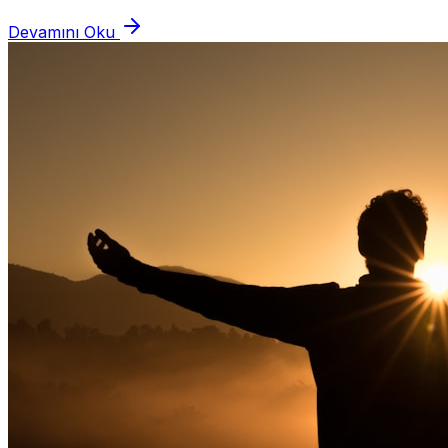
veya duruma ait yoğun duyguyu bir ş...
Devamını Oku