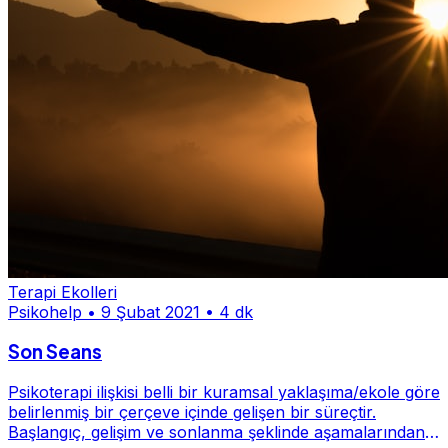
Terapi Ekolleri
Psikohelp
•
9 Şubat 2021
•
4 dk
Son Seans
Psikoterapi ilişkisi belli bir kuramsal yaklaşıma/ekole göre
belirlenmiş bir çerçeve içinde gelişen bir süreçtir.
Başlangıç, gelişim ve sonlanma şeklinde aşamalarından