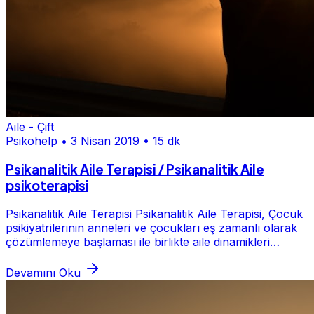
Aile - Çift
Psikohelp
•
3 Nisan 2019
•
15 dk
Psikanalitik Aile Terapisi / Psikanalitik Aile
psikoterapisi
Psikanalitik Aile Terapisi Psikanalitik Aile Terapisi, Çocuk
psikiyatrilerinin anneleri ve çocukları eş zamanlı olarak
çözümlemeye başlaması ile birlikte aile dinamikleri
anlayışında da büyük gelişmel...
Devamını Oku