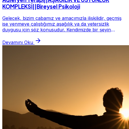
KOMPLEKSİ||Bireysel Psikoloji
Gelecek, bizim çabamız ve amacımızla ilişkilidir, geçmiş
ise yenmeye çalıştığımız aşağılık ya da yetersizlik
duygusu için söz konusudur. Kendimizde bir şeyin
eksikliğini hissetmeseydik, üstünlük sağla...
Devamını Oku