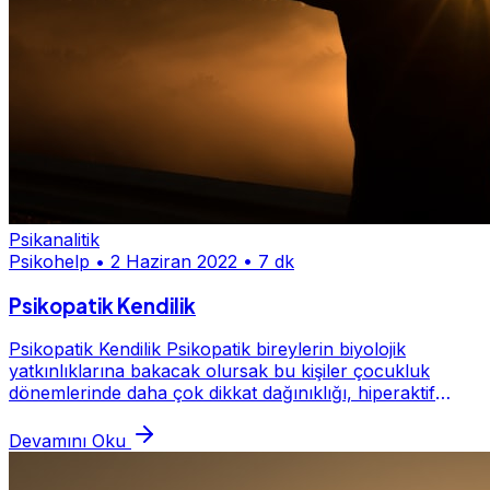
Psikanalitik
Psikohelp
•
2 Haziran 2022
•
7 dk
Psikopatik Kendilik
Psikopatik Kendilik Psikopatik bireylerin biyolojik
yatkınlıklarına bakacak olursak bu kişiler çocukluk
dönemlerinde daha çok dikkat dağınıklığı, hiperaktif
davranışlar, inatçı oldukları bir dönemden...
Devamını Oku