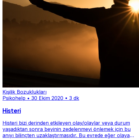
Kişilik Bozuklukları
Psikohelp
•
30 Ekim 2020
•
3 dk
Histeri
Histeri bizi derinden etkileyen olay/olaylar veya durum
yaşadıktan sonra beyinin zedelenmeyi önlemek için bu
anıyı bilinçten uzaklaştırmasıdır. Bu evrede eğer olaya