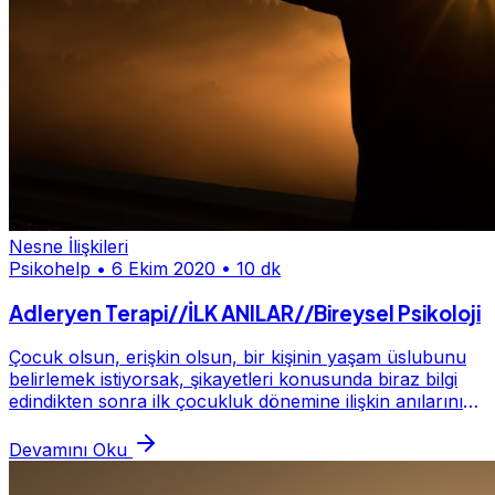
Nesne İlişkileri
Psikohelp
•
6 Ekim 2020
•
10 dk
Adleryen Terapi//İLK ANILAR//Bireysel Psikoloji
Çocuk olsun, erişkin olsun, bir kişinin yaşam üslubunu
belirlemek istiyorsak, şikayetleri konusunda biraz bilgi
edindikten sonra ilk çocukluk dönemine ilişkin anılarını
öğrenir ve bunları bize sunduğu...
Devamını Oku