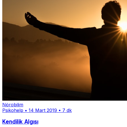
Nörobilim
Psikohelp
•
14 Mart 2019
•
7 dk
Kendilik Algısı