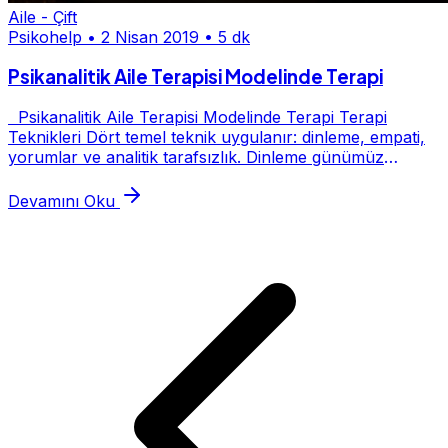
Aile - Çift
Psikohelp
•
2 Nisan 2019
•
5 dk
Psikanalitik Aile Terapisi Modelinde Terapi
Psikanalitik Aile Terapisi Modelinde Terapi Terapi
Teknikleri Dört temel teknik uygulanır: dinleme, empati,
yorumlar ve analitik tarafsızlık. Dinleme günümüz
kültüründe az görülen, gayet gerektiren,...
Devamını Oku