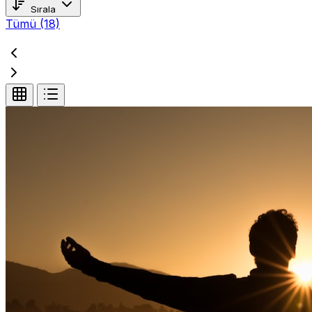
Sırala
Tümü
(18)