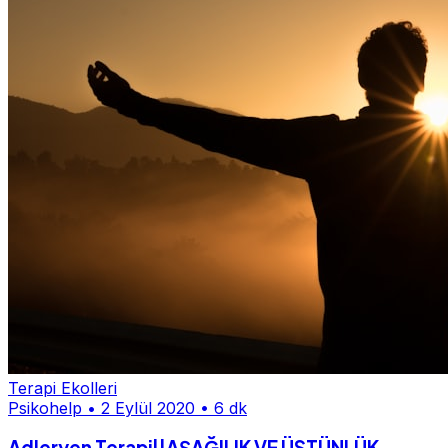
Terapi Ekolleri
Psikohelp
•
2 Eylül 2020
•
6 dk
Adleryen Terapi||AŞAĞILIK VE ÜSTÜNLÜK