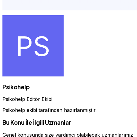
randevu,psikolojik destek,psikolojik danışmanlık,psikoloji,
istanbul,psikolojik rahatsızlıklar,psikolojik ilk yardım,psik
Psikohelp
Psikohelp Editör Ekibi
Psikohelp ekibi tarafından hazırlanmıştır.
Bu Konu İle İlgili Uzmanlar
Genel konusunda size yardımcı olabilecek uzmanlarımız