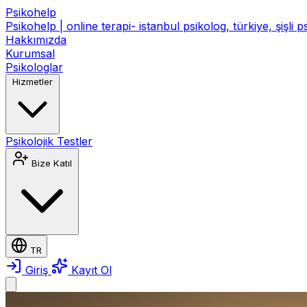
Psikohelp
Psikohelp | online terapi- istanbul psikolog, türkiye, şişli 
Hakkımızda
Kurumsal
Psikologlar
Hizmetler
Psikolojik Testler
Bize Katıl
TR
Giriş
Kayıt Ol