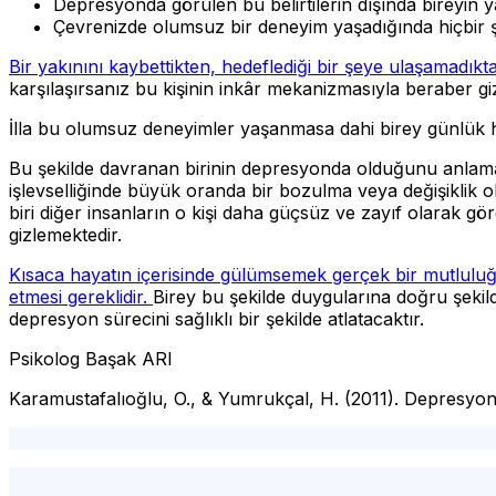
Depresyonda görülen bu belirtilerin dışında bireyin
Çevrenizde olumsuz bir deneyim yaşadığında hiçbir ş
Bir yakınını kaybettikten, hedeflediği bir şeye ulaşamadı
karşılaşırsanız bu kişinin inkâr mekanizmasıyla beraber giz
İlla bu olumsuz deneyimler yaşanmasa dahi birey günlük ha
Bu şekilde davranan birinin depresyonda olduğunu anlama
işlevselliğinde büyük oranda bir bozulma veya değişiklik 
biri diğer insanların o kişi daha güçsüz ve zayıf olarak g
gizlemektedir.
Kısaca hayatın içerisinde gülümsemek gerçek bir mutluluğu
etmesi gereklidir.
Birey bu şekilde duygularına doğru şekild
depresyon sürecini sağlıklı bir şekilde atlatacaktır.
Psikolog Başak ARI
Karamustafalıoğlu, O., & Yumrukçal, H. (2011). Depresyon
Gülüyorum diye mutlu mu sandınız?,depresyon,üzüntü,
istanbul psikolog,şişli psikolog,beşiktaş psikolog,online te