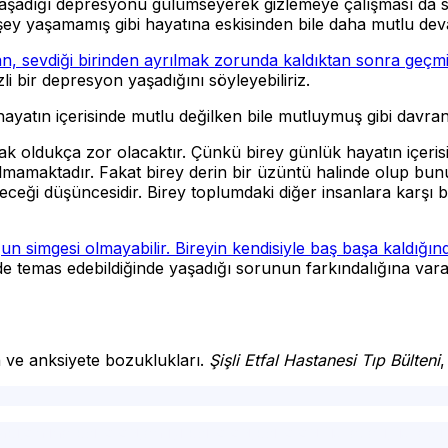
 yaşadığı depresyonu gülümseyerek gizlemeye çalışması da 
ey yaşamamış gibi hayatına eskisinden bile daha mutlu deva
ktan, sevdiği birinden ayrılmak zorunda kaldıktan sonra geç
li bir depresyon yaşadığını söyleyebiliriz.
yatın içerisinde mutlu değilken bile mutluymuş gibi davran
k oldukça zor olacaktır. Çünkü birey günlük hayatın içeri
olmamaktadır. Fakat birey derin bir üzüntü halinde olup bu
öreceği düşüncesidir. Birey toplumdaki diğer insanlara karş
n simgesi olmayabilir. Bireyin kendisiyle baş başa kaldığı
e temas edebildiğinde yaşadığı sorunun farkındalığına varab
 ve anksiyete bozuklukları.
Şişli Etfal Hastanesi Tıp Bülteni
rapi,online psikolog,en iyi psikolog,psikolog ücretleri,ücrets