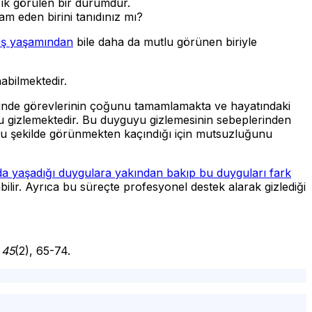
sık görülen bir durumdur.
m eden birini tanıdınız mı?
miş yaşamından
bile daha da mutlu görünen biriyle
abilmektedir.
sinde görevlerinin çoğunu tamamlamakta ve hayatındaki
nu gizlemektedir. Bu duyguyu gizlemesinin sebeplerinden
ı bu şekilde görünmekten kaçındığı için mutsuzluğunu
nda yaşadığı duygulara yakından bakıp bu duyguları fark
ilir. Ayrıca bu süreçte profesyonel destek alarak gizlediği
,
45
(2), 65-74.
iz psikolog,istanbul tavsiye psikolog,psikolog