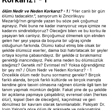
ölüm Nedir ve Neden Korkarız? - 1
/ “Her canlı bir gün
ölümü tadacaktır.”, sanıyorum ki Zincirlikuyu
Mezarlığı’nın girişinde yazan bu söze pek çoğumuz
aşinayız. Peki buna ne kadar inanıyoruz veya içimize ne
kadarını sindirebiliyoruz? Öleceğini bilen ve bu korku ile
yaşayan tek canlıyız. Birçoğumuz ölmemek için elinden
gelen her şeyi yapsa da boşuna bir uğraş içinde
olduğunun farkında. Ölümü kabul etmiş bile olsak bir
şekilde ölümsüz eserler, daima bizi hatırlatacak bir şeyler
ortaya koyma çabasındayız. Bir şekilde iz bırakmamız
gerektiği inancındayız. Peki ama neden bu ölümsüzlük
isteğimiz? Genetik mi? Evrimsel mi? Yoksa öğrendiğimiz
bir şey mi? / Ölüm Nedir ve Neden Korkarız? - 1
Öncelikle ölüm nedir bunu sormamız gerekir? Birçok
farklı alanda, birçok farklı kültürde ve birçok inanışta
kendine göre tasviri olmasına rağmen ölümle ilgili tam bir
tanım yapmak mümkün değildir. Fakat yine de şu şekilde
bir açıklama yapmaya çalışabiliriz; evrensel olan (herkes
ölür), kişisel (ben de öleceğim), kaçınılmaz ve geri
dönülmez bir kavram olarak tanımlanabilir. Psikiyatr Dr.
Irvin Yalom’a göre ölüm ilk anksiyete ve psikopatoloji