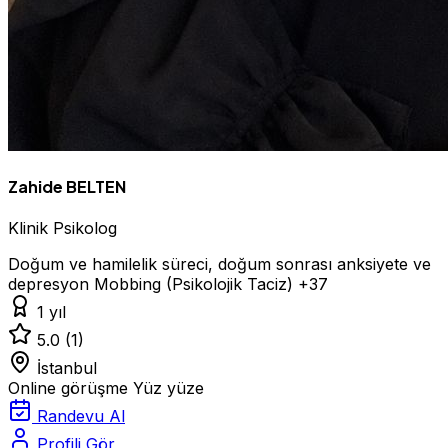
Zahide BELTEN
Klinik Psikolog
Doğum ve hamilelik süreci, doğum sonrası anksiyete ve
depresyon
Mobbing (Psikolojik Taciz)
+37
1 yıl
5.0
(1)
İstanbul
Online görüşme
Yüz yüze
Randevu Al
Profili Gör