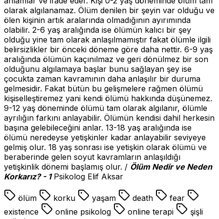
anlamlar ve ifade eder. Kişi 0-2 yaş döneminde ölüm tam
olarak algılanamaz. Ölüm denilen bir şeyin var olduğu ve
ölen kişinin artık aralarında olmadığının ayırımında
olabilir. 2-6 yaş aralığında ise ölümün kalıcı bir şey
olduğu yine tam olarak anlaşılmamıştır fakat ölümle ilgili
belirsizlikler bir önceki döneme göre daha nettir. 6-9 yaş
aralığında ölümün kaçınılmaz ve geri dönülmez bir son
olduğunu algılamaya başlar bunu sağlayan şey ise
çocukta zaman kavramının daha anlaşılır bir duruma
gelmesidir. Fakat bütün bu gelişmelere rağmen ölümü
kişiselleştiremez yani kendi ölümü hakkında düşünemez.
9-12 yaş döneminde ölümü tam olarak algılanır, ölümle
ayrılığın farkını anlayabilir. Ölümün kendisi dahil herkesin
başına gelebileceğini anlar. 13-18 yaş aralığında ise
ölümü neredeyse yetişkinler kadar anlayabilir seviyeye
gelmiş olur. 18 yaş sonrası ise yetişkin olarak ölümü ve
beraberinde gelen soyut kavramların anlaşıldığı
yetişkinlik dönemi başlamış olur. /
Ölüm Nedir ve Neden
Korkarız? - 1
Psikolog Elif Aksar
ölüm
korku
yaşam
death
fear
existence
online psikolog
online terapi
şişli