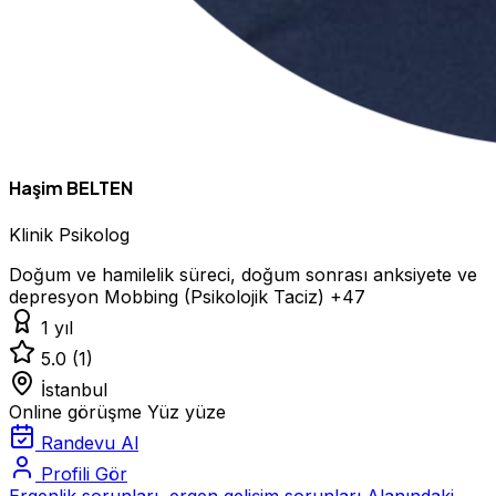
Haşim BELTEN
Klinik Psikolog
Doğum ve hamilelik süreci, doğum sonrası anksiyete ve
depresyon
Mobbing (Psikolojik Taciz)
+47
1 yıl
5.0
(1)
İstanbul
Online görüşme
Yüz yüze
Randevu Al
Profili Gör
Ergenlik sorunları, ergen gelişim sorunları Alanındaki