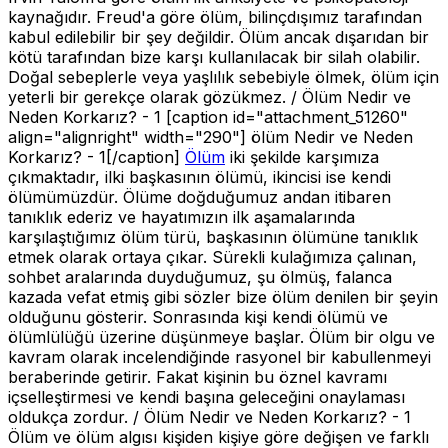
kaynağıdır. Freud'a göre ölüm, bilinçdışımız tarafından
kabul edilebilir bir şey değildir. Ölüm ancak dışarıdan bir
kötü tarafından bize karşı kullanılacak bir silah olabilir.
Doğal sebeplerle veya yaşlılık sebebiyle ölmek, ölüm için
yeterli bir gerekçe olarak gözükmez. / Ölüm Nedir ve
Neden Korkarız? - 1 [caption id="attachment_51260"
align="alignright" width="290"]
ölüm Nedir ve Neden
Korkarız? - 1[/caption]
Ölüm
iki şekilde karşımıza
çıkmaktadır, ilki başkasının ölümü, ikincisi ise kendi
ölümümüzdür. Ölüme doğduğumuz andan itibaren
tanıklık ederiz ve hayatımızın ilk aşamalarında
karşılaştığımız ölüm türü, başkasının ölümüne tanıklık
etmek olarak ortaya çıkar. Sürekli kulağımıza çalınan,
sohbet aralarında duyduğumuz, şu ölmüş, falanca
kazada vefat etmiş gibi sözler bize ölüm denilen bir şeyin
olduğunu gösterir. Sonrasında kişi kendi ölümü ve
ölümlülüğü üzerine düşünmeye başlar. Ölüm bir olgu ve
kavram olarak incelendiğinde rasyonel bir kabullenmeyi
beraberinde getirir. Fakat kişinin bu öznel kavramı
içselleştirmesi ve kendi başına geleceğini onaylaması
oldukça zordur. / Ölüm Nedir ve Neden Korkarız? - 1
Ölüm ve ölüm algısı kişiden kişiye göre değişen ve farklı