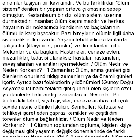
anlamlar taşıyan bir kavramdır. Ve bu farklılıklar “ölüm
sistemi” denilen bir yapının ortaya çıkmasına sebep
olmuştur. Kestanbaum bir dizi ölüm sistemi üzerine
durmaktadır: İnsanlar: Ölüm kaçınılmazdır ve herkes
hayatının bir noktasında kendisinin ve başkalarının
ölümü ile karşılaşacaktır. Bazı bireylerin ölümle ilgili daha
sistematik rolleri vardır. Yaşamı tehdit edici ortamlarda
çalışanlar (itfaiyeciler, polisler) ve din adamları gibi.
Mekanlar ya da bağlam: Hastaneler, cenaze evleri,
mezarlıklar, tedavisi olanaksız hastalar hastaneleri,
savaş alanları ve anıtları içermektedir. / Ölüm Nedir ve
Neden Korkarız? - 1 Zamanlar: Ölüm, anma günleri gibi
ölenlerin onurlandırıldığı zamanları ya da önemli günleri
içerir. Ayrıca bazı felaketlerin yıldönümleri (Güney Doğu
Asya’daki tsunami felaketi gibi günler) ölen kişilerin özel
yöntemlerle hatırlandığı zamanlardır. Nesneler: Bir
kültürdeki tabut, siyah giysiler, cenaze arabası gibi çok
sayıda nesne ölümle ilişkilidir. Semboller: Kafatası ve
tehlikeyi işaret eden çapraz kemikler ve çeşitli dini
törenler ölümle bağlantılıdır. / Ölüm Nedir ve Neden
Korkarız? - 1 Ölümün toplumdan topluma, kişiden kişiye
değişmesi gibi yaşamın değişik dönemlerinde de farklı