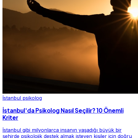
İstanbul psikolog
İstanbul'da Psikolog Nasıl Seçilir? 10 Önemli
Kriter
İstanbul gibi milyonlarca insanın yaşadığı büyük bir
şehirde psikolojik destek almak isteyen kişiler için doğru