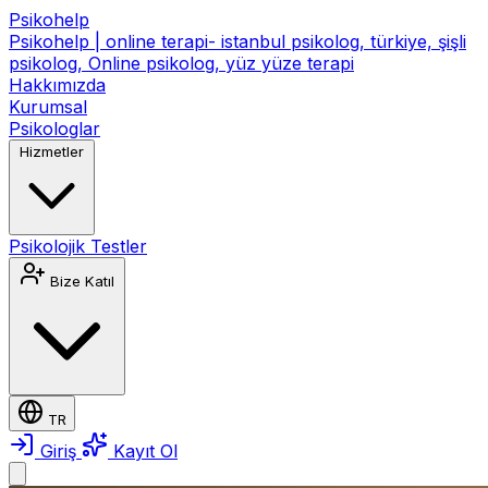
Psikohelp
Psikohelp | online terapi- istanbul psikolog, türkiye, şişli
psikolog, Online psikolog, yüz yüze terapi
Hakkımızda
Kurumsal
Psikologlar
Hizmetler
Psikolojik Testler
Bize Katıl
TR
Giriş
Kayıt Ol