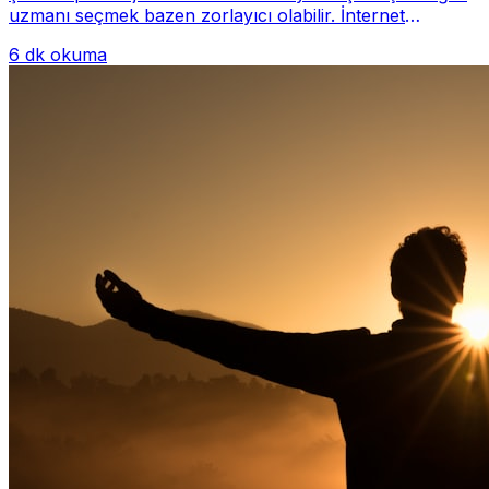
uzmanı seçmek bazen zorlayıcı olabilir. İnternet
üzerinde yüzlerce farklı İstanbul psiko...
6 dk okuma