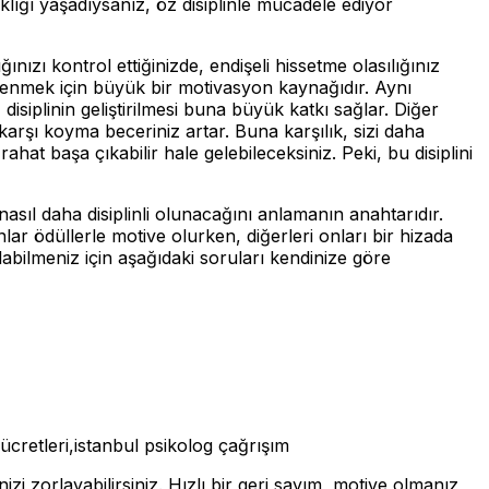
lığı yaşadıysanız, öz disiplinle mücadele ediyor
nızı kontrol ettiğinizde, endişeli hissetme olasılığınız
renmek için büyük bir motivasyon kaynağıdır. Aynı
siplinin geliştirilmesi buna büyük katkı sağlar. Diğer
 karşı koyma beceriniz artar. Buna karşılık, sizi daha
hat başa çıkabilir hale gelebileceksiniz. Peki, bu disiplini
nasıl daha disiplinli olunacağını anlamanın anahtarıdır.
nlar ödüllerle motive olurken, diğerleri onları bir hizada
olabilmeniz için aşağıdaki soruları kendinize göre
 ücretleri,istanbul psikolog çağrışım
i zorlayabilirsiniz. Hızlı bir geri sayım, motive olmanız