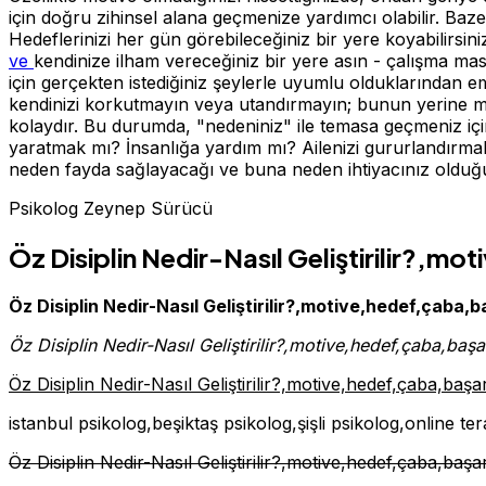
için doğru zihinsel alana geçmenize yardımcı olabilir. Bazen
Hedeflerinizi her gün görebileceğiniz bir yere koyabilirsin
ve
kendinize ilham vereceğiniz bir yere asın - çalışma ma
için gerçekten istediğiniz şeylerle uyumlu olduklarından em
kendinizi korkutmayın veya utandırmayın; bunun yerine mutl
kolaydır. Bu durumda, "nedeniniz" ile temasa geçmeniz için
yaratmak mı? İnsanlığa yardım mı? Ailenizi gururlandırmak m
neden fayda sağlayacağı ve buna neden ihtiyacınız olduğu 
Psikolog Zeynep Sürücü
Öz Disiplin Nedir-Nasıl Geliştirilir?,m
Öz Disiplin Nedir-Nasıl Geliştirilir?,motive,hedef,çaba,b
Öz Disiplin Nedir-Nasıl Geliştirilir?,motive,hedef,çaba,başar
Öz Disiplin Nedir-Nasıl Geliştirilir?,motive,hedef,çaba,başar
istanbul psikolog,beşiktaş psikolog,şişli psikolog,online te
Öz Disiplin Nedir-Nasıl Geliştirilir?,motive,hedef,çaba,başar