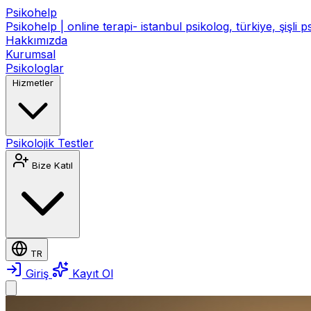
Psikohelp
Psikohelp | online terapi- istanbul psikolog, türkiye, şişli 
Hakkımızda
Kurumsal
Psikologlar
Hizmetler
Psikolojik Testler
Bize Katıl
TR
Giriş
Kayıt Ol