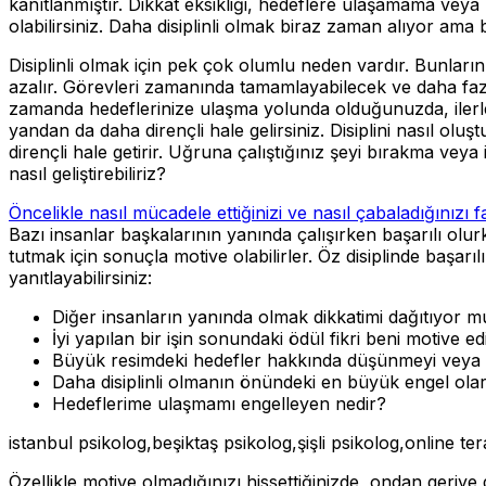
kanıtlanmıştır. Dikkat eksikliği, hedeflere ulaşamama veya
olabilirsiniz. Daha disiplinli olmak biraz zaman alıyor ama
Disiplinli olmak için pek çok olumlu neden vardır. Bunların 
azalır. Görevleri zamanında tamamlayabilecek ve daha fazl
zamanda hedeflerinize ulaşma yolunda olduğunuzda, ilerleme 
yandan da daha dirençli hale gelirsiniz. Disiplini nasıl ol
dirençli hale getirir. Uğruna çalıştığınız şeyi bırakma veya
nasıl geliştirebiliriz?
Öncelikle nasıl mücadele ettiğinizi ve nasıl çabaladığınızı f
Bazı insanlar başkalarının yanında çalışırken başarılı olurk
tutmak için sonuçla motive olabilirler. Öz disiplinde başarı
yanıtlayabilirsiniz:
Diğer insanların yanında olmak dikkatimi dağıtıyor
İyi yapılan bir işin sonundaki ödül fikri beni motive 
Büyük resimdeki hedefler hakkında düşünmeyi veya 
Daha disiplinli olmanın önündeki en büyük engel ol
Hedeflerime ulaşmamı engelleyen nedir?
istanbul psikolog,beşiktaş psikolog,şişli psikolog,online te
Özellikle motive olmadığınızı hissettiğinizde, ondan geriy