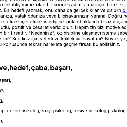
 tek ihtiyacımız olan bir sonraki adımı atmak için biraz zorla
iz. Bir hedefi yazmak, onu daha da gerçek kılar ve disiplin
ol
sanıza, yatak odanıza veya bilgisayarınızın yanına. Doğru 
in olmak için olmak istediğiniz nokta hakkında biraz düşünebi
u, pozitif ve cesaret verici olun. Hepimizin bizi motive ed
 bir fırsattır. "Nedeniniz", öz disipline ulaşmayı isteme s
ı? Kendiniz için yeterli ve kaliteli bir hayat mı? Büyük yaş
konusunda tekrar harekete geçme fırsatı bulabilirsiniz.
otive,hedef,çaba,başarı,
aşarı,
ı,
ı,
rapi,online psikolog,en iyi psikolog,tavsiye psikolog,psikolog
ı,