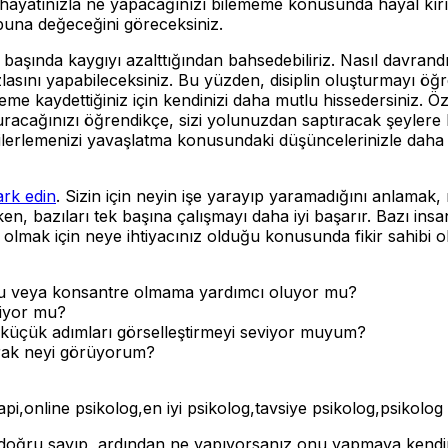
 hayatınızla ne yapacağınızı bilememe konusunda hayal kırık
 buna değeceğini göreceksiniz.
başında kaygıyı azalttığından bahsedebiliriz. Nasıl davrandığı
asını yapabileceksiniz. Bu yüzden, disiplin oluşturmayı öğ
kaydettiğiniz için kendinizi daha mutlu hissedersiniz. Öz di
uşturacağınızı öğrendikçe, sizi yolunuzdan saptıracak şeylere
 ilerlemenizi yavaşlatma konusundaki düşüncelerinizle daha ra
ark edin
. Sizin için neyin işe yarayıp yaramadığını anlamak, 
en, bazıları tek başına çalışmayı daha iyi başarır. Bazı insa
lı olmak için neye ihtiyacınız olduğu konusunda fikir sahibi 
 mu veya konsantre olmama yardımcı oluyor mu?
ediyor mu?
küçük adımları görselleştirmeyi seviyor muyum?
arak neyi görüyorum?
rapi,online psikolog,en iyi psikolog,tavsiye psikolog,psikolog
e doğru sayıp, ardından ne yapıyorsanız onu yapmaya kendiniz