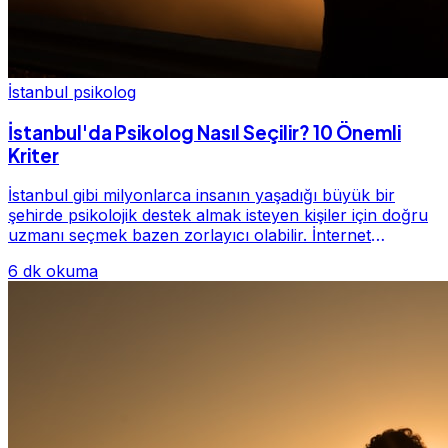
İstanbul psikolog
İstanbul'da Psikolog Nasıl Seçilir? 10 Önemli
Kriter
İstanbul gibi milyonlarca insanın yaşadığı büyük bir
şehirde psikolojik destek almak isteyen kişiler için doğru
uzmanı seçmek bazen zorlayıcı olabilir. İnternet
üzerinde yüzlerce farklı İstanbul psiko...
6 dk okuma