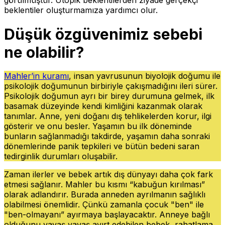
beklentiler oluşturmamıza yardımcı olur.
Düşük özgüvenimiz sebebi
ne olabilir?
Mahler’in kuramı
, insan yavrusunun biyolojik doğumu ile
psikolojik doğumunun birbiriyle çakışmadığını ileri sürer.
Psikolojik doğumun ayrı bir birey durumuna gelmek, ilk
basamak düzeyinde kendi kimliğini kazanmak olarak
tanımlar. Anne, yeni doğanı dış tehlikelerden korur, ilgi
gösterir ve onu besler. Yaşamın bu ilk döneminde
bunların sağlanmadığı takdirde, yaşamın daha sonraki
dönemlerinde panik tepkileri ve bütün bedeni saran
tedirginlik durumları oluşabilir.
Zaman ilerler ve bebek artık dış dünyayı daha çok fark
etmesi sağlanır. Mahler bu kısmı “kabuğun kırılması”
olarak adlandırır. Burada anneden ayrılmanın sağlıklı
olabilmesi önemlidir. Çünkü zamanla çocuk "ben" ile
"ben-olmayanı” ayırmaya başlayacaktır. Anneye bağlı
olduğunu yavaş yavaş ayırt edebilen bebek, rahatlama