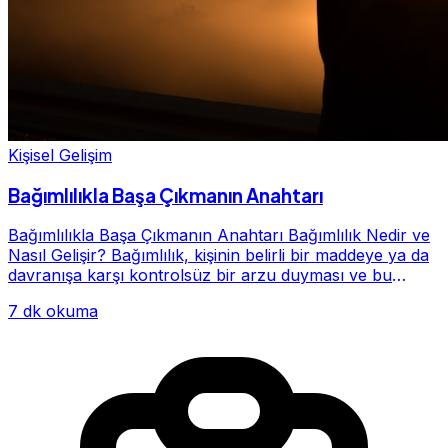
Kişisel Gelişim
Bağımlılıkla Başa Çıkmanın Anahtarı
Bağımlılıkla Başa Çıkmanın Anahtarı Bağımlılık Nedir ve
Nasıl Gelişir? Bağımlılık, kişinin belirli bir maddeye ya da
davranışa karşı kontrolsüz bir arzu duyması ve bu
alışkanlığın giderek hayatının me...
7 dk okuma