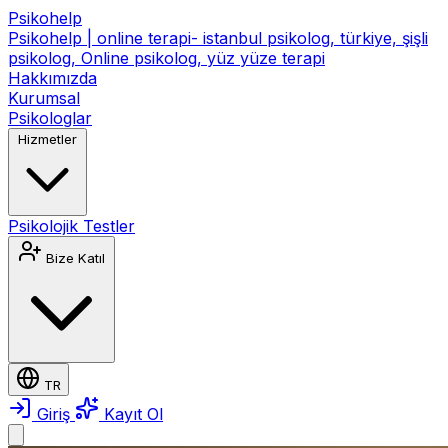
Psikohelp
Psikohelp | online terapi- istanbul psikolog, türkiye, şişli
psikolog, Online psikolog, yüz yüze terapi
Hakkımızda
Kurumsal
Psikologlar
Hizmetler
Psikolojik Testler
Bize Katıl
TR
Giriş
Kayıt Ol