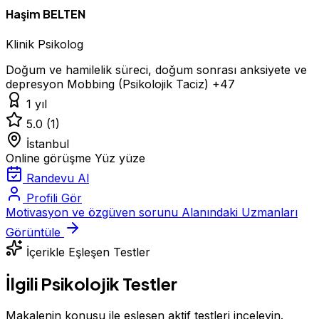
Haşim BELTEN
Klinik Psikolog
Doğum ve hamilelik süreci, doğum sonrası anksiyete ve
depresyon
Mobbing (Psikolojik Taciz)
+47
1 yıl
5.0
(1)
İstanbul
Online görüşme
Yüz yüze
Randevu Al
Profili Gör
Motivasyon ve özgüven sorunu Alanındaki Uzmanları
Görüntüle
İçerikle Eşleşen Testler
İlgili Psikolojik Testler
Makalenin konusu ile eşleşen aktif testleri inceleyin.