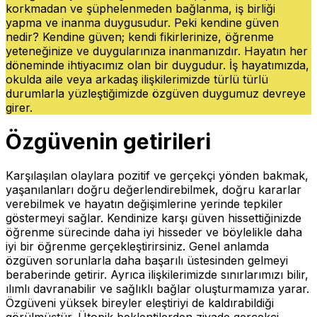
korkmadan ve şüphelenmeden bağlanma, iş birliği
yapma ve inanma duygusudur. Peki kendine güven
nedir? Kendine güven; kendi fikirlerinize, öğrenme
yeteneğinize ve duygularınıza inanmanızdır. Hayatın her
döneminde ihtiyacımız olan bir duygudur. İş hayatımızda,
okulda aile veya arkadaş ilişkilerimizde türlü türlü
durumlarla yüzleştiğimizde özgüven duygumuz devreye
girer.
Özgüvenin getirileri
Karşılaşılan olaylara pozitif ve gerçekçi yönden bakmak,
yaşanılanları doğru değerlendirebilmek, doğru kararlar
verebilmek ve hayatın değişimlerine yerinde tepkiler
göstermeyi sağlar. Kendinize karşı güven hissettiğinizde
öğrenme sürecinde daha iyi hisseder ve böylelikle daha
iyi bir öğrenme gerçekleştirirsiniz. Genel anlamda
özgüven sorunlarla daha başarılı üstesinden gelmeyi
beraberinde getirir. Ayrıca ilişkilerimizde sınırlarımızı bilir,
ılımlı davranabilir ve sağlıklı bağlar oluşturmamıza yarar.
Özgüveni yüksek bireyler eleştiriyi de kaldırabildiği
görülmüştür. Ütopik beklentilerden ziyade gerçekçi