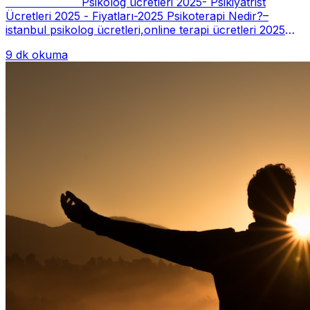
Psikolog ücretleri 2025- Psikiyatrist
Ücretleri 2025 - Fiyatları-2025 Psikoterapi Nedir?–
istanbul psikolog ücretleri,online terapi ücretleri 2025
Psikoterapi genelde danışan ter...
9 dk okuma