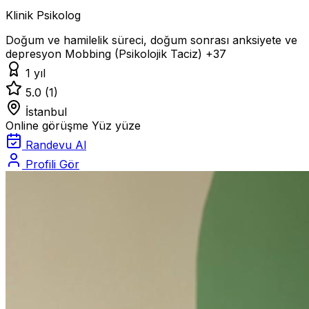
Klinik Psikolog
Doğum ve hamilelik süreci, doğum sonrası anksiyete ve
depresyon
Mobbing (Psikolojik Taciz)
+37
1 yıl
5.0
(1)
İstanbul
Online görüşme
Yüz yüze
Randevu Al
Profili Gör