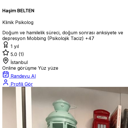
Haşim BELTEN
Klinik Psikolog
Doğum ve hamilelik süreci, doğum sonrası anksiyete ve
depresyon
Mobbing (Psikolojik Taciz)
+47
1 yıl
5.0
(1)
İstanbul
Online görüşme
Yüz yüze
Randevu Al
Profili Gör