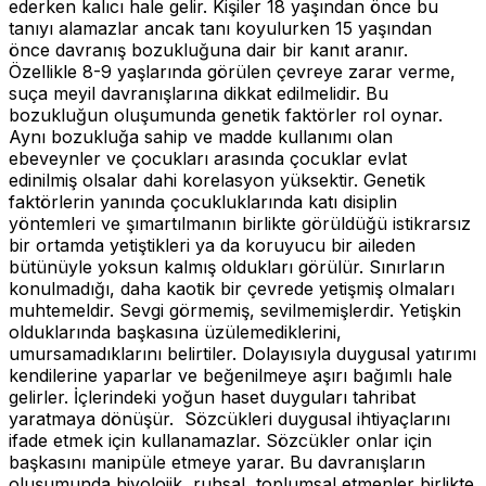
ederken kalıcı hale gelir. Kişiler 18 yaşından önce bu
tanıyı alamazlar ancak tanı koyulurken 15 yaşından
önce davranış bozukluğuna dair bir kanıt aranır.
Özellikle 8-9 yaşlarında görülen çevreye zarar verme,
suça meyil davranışlarına dikkat edilmelidir. Bu
bozukluğun oluşumunda genetik faktörler rol oynar.
Aynı bozukluğa sahip ve madde kullanımı olan
ebeveynler ve çocukları arasında çocuklar evlat
edinilmiş olsalar dahi korelasyon yüksektir. Genetik
faktörlerin yanında çocukluklarında katı disiplin
yöntemleri ve şımartılmanın birlikte görüldüğü istikrarsız
bir ortamda yetiştikleri ya da koruyucu bir aileden
bütünüyle yoksun kalmış oldukları görülür. Sınırların
konulmadığı, daha kaotik bir çevrede yetişmiş olmaları
muhtemeldir. Sevgi görmemiş, sevilmemişlerdir. Yetişkin
olduklarında başkasına üzülemediklerini,
umursamadıklarını belirtiler. Dolayısıyla duygusal yatırımı
kendilerine yaparlar ve beğenilmeye aşırı bağımlı hale
gelirler. İçlerindeki yoğun haset duyguları tahribat
yaratmaya dönüşür. Sözcükleri duygusal ihtiyaçlarını
ifade etmek için kullanamazlar. Sözcükler onlar için
başkasını manipüle etmeye yarar. Bu davranışların
oluşumunda biyolojik, ruhsal, toplumsal etmenler birlikte