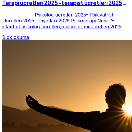
Terapi ücretleri 2025-terapist ücretleri 2025-
Fiyatları-2025
Psikolog ücretleri 2025- Psikiyatrist
Ücretleri 2025 - Fiyatları-2025 Psikoterapi Nedir?–
istanbul psikolog ücretleri,online terapi ücretleri 2025
Psikoterapi genelde danışan ter...
9 dk okuma