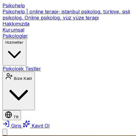
Psikohelp
Psikohelp | online terapi- istanbul psikolog, türkiye, şişli
psikolog, Online psikolog, yüz yüze terapi
Hakkımızda
Kurumsal
Psikologlar
Hizmetler
Psikolojik Testler
Bize Katıl
TR
Giriş
Kayıt Ol