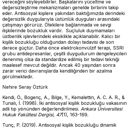
vereceğini söyleyebilirler. Başkalarını yüceltme ve
değersizleştirme mekanizmaları genelde birbirini takip
eder. Antisosyal kişilere yakından baktığımızda derindeki
değersizlik duygularıyla üstünlük duyguları arasındaki
çatışmayı görürüz. Ötekilere bağlanmada ve sevgi
ilişkilerinde bozukluk vardır. Suçluluk duymamaları
üstbenlik işlevlerindeki eksiklikle açıklanabilir. Kalıcı bir
kişilik bozukluğu olduğundan dolayı tedavisi de son
derece güçtür. Daha önce elektrokonvülzif terapi, SSRI
grubu antidepresanlar, çeşitli duygudurum dengeleyicileri
denenmiş olsa da standardize edilmiş bir tedavi tekniği
maalesef mevcut değildir. Ancak 40 yaşından sonra
zarar verici davranışlarda kendiliğinden bir azalma
görülmektedir.
Nehire Seray Öztürk
Kendi, Ö., Bogenç, A., Bilge, Y., Kemalettin, A. C. A. R., &
Tunalı, İ. (1998). İki antisosyal kişilik bozukluğu vakasının
adli tıp yönünden değerlendirilmesi.
Ankara Üniversitesi
Hukuk Fakültesi Dergisi
,
47
(1), 163-169.
Tunç, P. (2019). Antisosyal kişilik bozukluğu dinamik