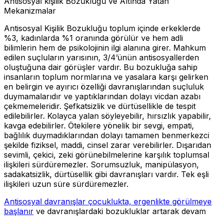
Antisosyal kişilik Bozukluğu ve Altında Yatan
Mekanizmalar
Antisosyal Kişilik Bozukluğu toplum içinde erkeklerde
%3, kadınlarda %1 oranında görülür ve hem adli
bilimlerin hem de psikolojinin ilgi alanına girer. Mahkum
edilen suçluların yarısının, 3/4’ünün antisosyallerden
oluştuğuna dair görüşler vardır. Bu bozukluğa sahip
insanların toplum normlarına ve yasalara karşı gelirken
en belirgin ve ayırıcı özelliği davranışlarından suçluluk
duymamalarıdır ve yaptıklarından dolayı vicdan azabı
çekmemeleridir. Şefkatsizlik ve dürtüsellikle de tespit
edilebilirler. Kolayca yalan söyleyebilir, hırsızlık yapabilir,
kavga edebilirler. Ötekilere yönelik bir sevgi, empati,
bağlılık duymadıklarından dolayı tamamen benmerkezci
şekilde fiziksel, maddi, cinsel zarar verebilirler. Dışarıdan
sevimli, çekici, zeki görünebilmelerine karşılık toplumsal
ilişkileri sürdüremezler. Sorumsuzluk, manipülasyon,
sadakatsizlik, dürtüsellik gibi davranışları vardır. Tek eşli
ilişkileri uzun süre sürdüremezler.
Antisosyal davranışlar çocuklukta, ergenlikte görülmeye
başlanır
ve davranışlardaki bozukluklar artarak devam