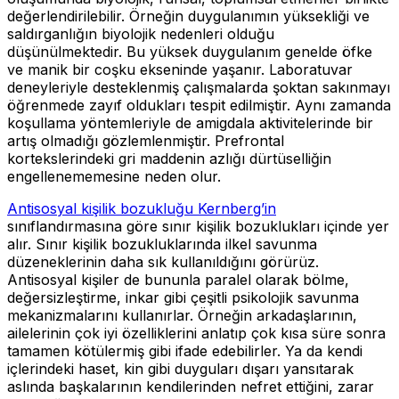
değerlendirilebilir. Örneğin duygulanımın yüksekliği ve
saldırganlığın biyolojik nedenleri olduğu
düşünülmektedir. Bu yüksek duygulanım genelde öfke
ve manik bir coşku ekseninde yaşanır. Laboratuvar
deneyleriyle desteklenmiş çalışmalarda şoktan sakınmayı
öğrenmede zayıf oldukları tespit edilmiştir. Aynı zamanda
koşullama yöntemleriyle de amigdala aktivitelerinde bir
artış olmadığı gözlemlenmiştir. Prefrontal
kortekslerindeki gri maddenin azlığı dürtüselliğin
engellenememesine neden olur.
Antisosyal kişilik bozukluğu Kernberg’in
sınıflandırmasına göre sınır kişilik bozuklukları içinde yer
alır. Sınır kişilik bozukluklarında ilkel savunma
düzeneklerinin daha sık kullanıldığını görürüz.
Antisosyal kişiler de bununla paralel olarak bölme,
değersizleştirme, inkar gibi çeşitli psikolojik savunma
mekanizmalarını kullanırlar. Örneğin arkadaşlarının,
ailelerinin çok iyi özelliklerini anlatıp çok kısa süre sonra
tamamen kötülermiş gibi ifade edebilirler. Ya da kendi
içlerindeki haset, kin gibi duyguları dışarı yansıtarak
aslında başkalarının kendilerinden nefret ettiğini, zarar