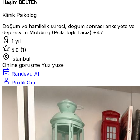
Haşim BELTEN
Klinik Psikolog
Doğum ve hamilelik süreci, doğum sonrası anksiyete ve
depresyon
Mobbing (Psikolojik Taciz)
+47
1 yıl
5.0
(1)
İstanbul
Online görüşme
Yüz yüze
Randevu Al
Profili Gör