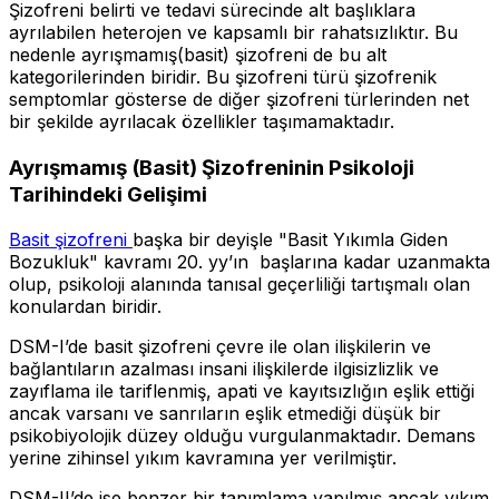
Şizofreni belirti ve tedavi sürecinde alt başlıklara
ayrılabilen heterojen ve kapsamlı bir rahatsızlıktır. Bu
nedenle ayrışmamış(basit) şizofreni de bu alt
kategorilerinden biridir. Bu şizofreni türü şizofrenik
semptomlar gösterse de diğer şizofreni türlerinden net
bir şekilde ayrılacak özellikler taşımamaktadır.
Ayrışmamış (Basit) Şizofreninin Psikoloji
Tarihindeki Gelişimi
Basit şizofreni
başka bir deyişle "Basit Yıkımla Giden
Bozukluk" kavramı 20. yy’ın başlarına kadar uzanmakta
olup, psikoloji alanında tanısal geçerliliği tartışmalı olan
konulardan biridir.
DSM-I’de basit şizofreni çevre ile olan ilişkilerin ve
bağlantıların azalması insani ilişkilerde ilgisizlizlik ve
zayıflama ile tariflenmiş, apati ve kayıtsızlığın eşlik ettiği
ancak varsanı ve sanrıların eşlik etmediği düşük bir
psikobiyolojik düzey olduğu vurgulanmaktadır. Demans
yerine zihinsel yıkım kavramına yer verilmiştir.
DSM-II’de ise benzer bir tanımlama yapılmış ancak yıkım