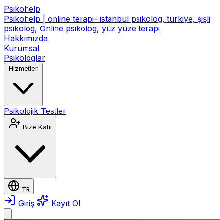
Psikohelp
Psikohelp | online terapi- istanbul psikolog, türkiye, şişli
psikolog, Online psikolog, yüz yüze terapi
Hakkımızda
Kurumsal
Psikologlar
Hizmetler
Psikolojik Testler
Bize Katıl
TR
Giriş
Kayıt Ol