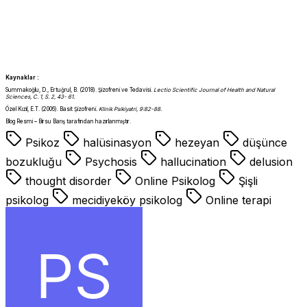
Kaynaklar :
Summakoğlu, D., Ertuğrul, B. (2018). Şizofreni ve Tedavisi.
L
ectio Scientific Journal of Health and Natural
Sciences, C. 1, S. 2, 43- 61
.
Özel Kızıl, E.T. (2006). Basit Şizofreni
. Klinik Psikiyatri, 9:82-88.
Blog Resmi – Birsu Barış tarafından hazırlanmıştır.
Psikoz
halüsinasyon
hezeyan
düşünce
bozukluğu
Psychosis
hallucination
delusion
thought disorder
Online Psikolog
Şişli
psikolog
mecidiyeköy psikolog
Online terapi