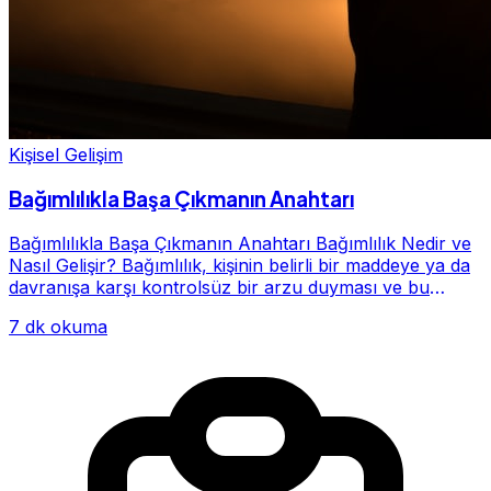
Kişisel Gelişim
Bağımlılıkla Başa Çıkmanın Anahtarı
Bağımlılıkla Başa Çıkmanın Anahtarı Bağımlılık Nedir ve
Nasıl Gelişir? Bağımlılık, kişinin belirli bir maddeye ya da
davranışa karşı kontrolsüz bir arzu duyması ve bu
alışkanlığın giderek hayatının me...
7 dk okuma