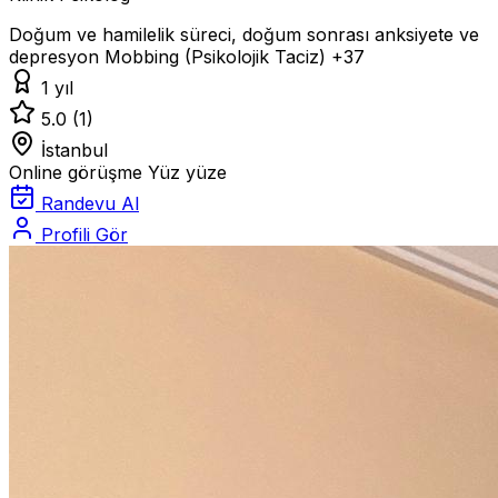
Doğum ve hamilelik süreci, doğum sonrası anksiyete ve
depresyon
Mobbing (Psikolojik Taciz)
+37
1 yıl
5.0
(1)
İstanbul
Online görüşme
Yüz yüze
Randevu Al
Profili Gör