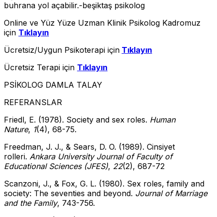
buhrana yol açabilir.-beşiktaş psikolog
Online ve Yüz Yüze Uzman Klinik Psikolog Kadromuz
için
Tıklayın
Ücretsiz/Uygun Psikoterapi için
Tıklayın
Ücretsiz Terapi için
Tıklayın
PSİKOLOG DAMLA TALAY
REFERANSLAR
Friedl, E. (1978). Society and sex roles.
Human
Nature
,
1
(4), 68-75.
Freedman, J. J., & Sears, D. O. (1989). Cinsiyet
rolleri.
Ankara University Journal of Faculty of
Educational Sciences (JFES)
,
22
(2), 687-72
Scanzoni, J., & Fox, G. L. (1980). Sex roles, family and
society: The seventies and beyond.
Journal of Marriage
and the Family
, 743-756.