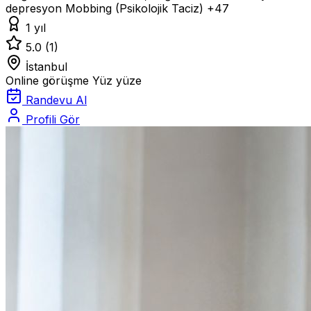
depresyon
Mobbing (Psikolojik Taciz)
+47
1 yıl
5.0
(1)
İstanbul
Online görüşme
Yüz yüze
Randevu Al
Profili Gör