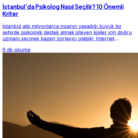
İstanbul'da Psikolog Nasıl Seçilir? 10 Önemli
Kriter
İstanbul gibi milyonlarca insanın yaşadığı büyük bir
şehirde psikolojik destek almak isteyen kişiler için doğru
uzmanı seçmek bazen zorlayıcı olabilir. İnternet
üzerinde yüzlerce farklı İstanbul psiko...
6 dk okuma