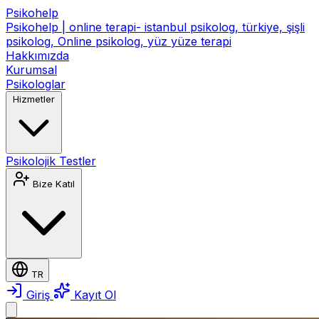
Psikohelp
Psikohelp | online terapi- istanbul psikolog, türkiye, şişli
psikolog, Online psikolog, yüz yüze terapi
Hakkımızda
Kurumsal
Psikologlar
Hizmetler
Psikolojik Testler
Bize Katıl
TR
Giriş
Kayıt Ol