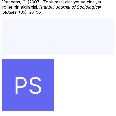
Vatandaş, C. (2007). Toplumsal cinsiyet ve cinsiyet
rollerinin algilanişi.
Istanbul Journal of Sociological
Studies
, (35), 29-56.
cinsiyet rolleri, biyolojik cinsiyet, cinsiyet normları,
istanbul psikolog,şişli psikolog,istanbul psikolog
tavsiye,istanbul en iyi psikolog,istanbul psikolog
ücretleri, istanbul avrupa yakası psikolog,online
psikolog, ücretsiz psikolog, istanbul psikolog
önerisi,psikolog randevu,yüz yüze psikolog,online
terapi, psikolojik destek, ücretsiz psikolojik destek