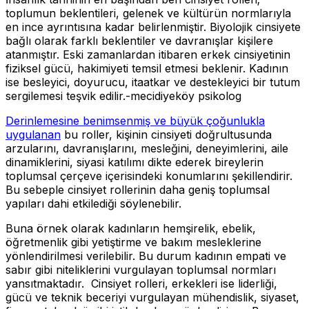
toplumun beklentileri, gelenek ve kültürün normlarıyla
en ince ayrıntısına kadar belirlenmiştir. Biyolojik cinsiyete
bağlı olarak farklı beklentiler ve davranışlar kişilere
atanmıştır. Eski zamanlardan itibaren erkek cinsiyetinin
fiziksel gücü, hakimiyeti temsil etmesi beklenir. Kadının
ise besleyici, doyurucu, itaatkar ve destekleyici bir tutum
sergilemesi teşvik edilir.-mecidiyeköy psikolog
Derinlemesine benimsenmiş ve büyük çoğunlukla
uygulanan
bu roller, kişinin cinsiyeti doğrultusunda
arzularını, davranışlarını, mesleğini, deneyimlerini, aile
dinamiklerini, siyasi katılımı dikte ederek bireylerin
toplumsal çerçeve içerisindeki konumlarını şekillendirir.
Bu sebeple cinsiyet rollerinin daha geniş toplumsal
yapıları dahi etkilediği söylenebilir.
Buna örnek olarak kadınların hemşirelik, ebelik,
öğretmenlik gibi yetiştirme ve bakım mesleklerine
yönlendirilmesi verilebilir. Bu durum kadının empati ve
sabır gibi niteliklerini vurgulayan toplumsal normları
yansıtmaktadır. Cinsiyet rolleri, erkekleri ise liderliği,
gücü ve teknik beceriyi vurgulayan mühendislik, siyaset,