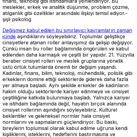
finans, teknoloji gibi istihdamlara yönlendiriyor. Bu
meslekler, erkek ve analitik düşünme, problem çözme,
atılganlık gibi özellikler arasındaki ilişkiyi temsil ediyor.-
şişli psikolog
Değişmez kabul edilen bu sınırlayıcı kavramların zaman
içinde
aşındıklarını söyleyebiliriz. Toplumlar geliştikçe
cinsiyetlere atanan roller anlayışımız da gelişip değişiyor.
Çünkü insan bu roller bağlamında öngörülen ve kabul
edilenden daha karmaşık ve çeşitli bir yapıdır. 21. Yüzyılla
beraber cinsiyet rolleri ve meslek gruplarına yönelik
üstü örtük tutumlarda önemli bir değişim yaşandı.
Kadınlar, finans, bilim, teknoloji, mühendislik, polislik gibi
erkeklerin domine ettiği sektörlerde giderek daha fazla
yer almaya başladı. Aynı şekilde erkekler de kadınların
hakim olduğu sektörlerde kariyer edinmeye ve cinsiyet
çeşitliliğine katkıda bulunmaya başladı. Yalnızca kariyer
ve istihdam bağlamında değil, hayatın birçok alanında
cinsiyet rollerinin aşındığını söyleyebiliriz. Kültürel
beklentiler ve geleneksel normlar hala cinsiyet
normlarını ve sapmalarını güçlendiriyor. Bu baskı,
bireylerin toplumsal olarak kabul edilme uğruna kendi
kişiliklerini, isteklerini, hedeflerini bastırmasına ve