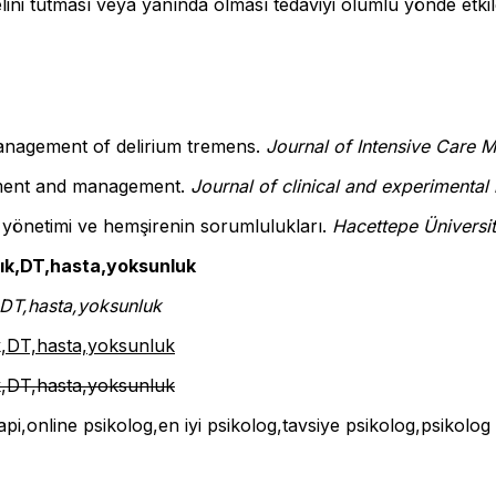
elini tutması veya yanında olması tedaviyi olumlu yönde etkil
 Management of delirium tremens.
Journal of Intensive Care 
ssment and management.
Journal of clinical and experimental
yönetimi ve hemşirenin sorumlulukları.
Hacettepe
Ü
niversi
ılık,DT,hasta,yoksunluk
k,DT,hasta,yoksunluk
ık,DT,hasta,yoksunluk
ık,DT,hasta,yoksunluk
rapi,online psikolog,en iyi psikolog,tavsiye psikolog,psikolog