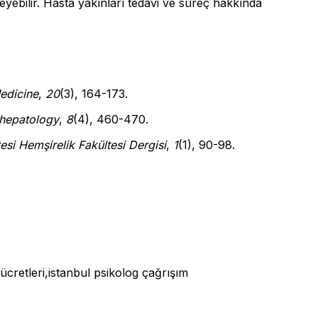
eyebilir. Hasta yakınları tedavi ve süreç hakkında
Medicine
,
20
(3), 164-173.
 hepatology
,
8
(4), 460-470.
tesi Hemşirelik Fakültesi Dergisi
,
1
(1), 90-98.
 ücretleri,istanbul psikolog çağrışım