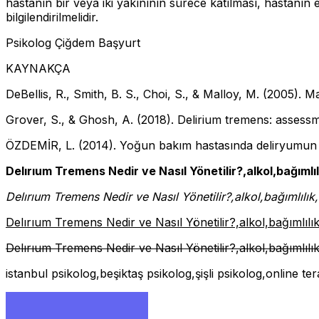
hastanın bir veya iki yakınının sürece katılması, hastanın 
bilgilendirilmelidir.
Psikolog Çiğdem Başyurt
KAYNAKÇA
DeBellis, R., Smith, B. S., Choi, S., & Malloy, M. (2005).
Grover, S., & Ghosh, A. (2018). Delirium tremens: asse
ÖZDEMİR, L. (2014). Yoğun bakım hastasında deliryumun 
Delırıum Tremens Nedir ve Nasıl Yönetilir?,alkol,bağıml
Delırıum Tremens Nedir ve Nasıl Yönetilir?,alkol,bağımlılı
Delırıum Tremens Nedir ve Nasıl Yönetilir?,alkol,bağımlıl
Delırıum Tremens Nedir ve Nasıl Yönetilir?,alkol,bağımlıl
istanbul psikolog,beşiktaş psikolog,şişli psikolog,online te