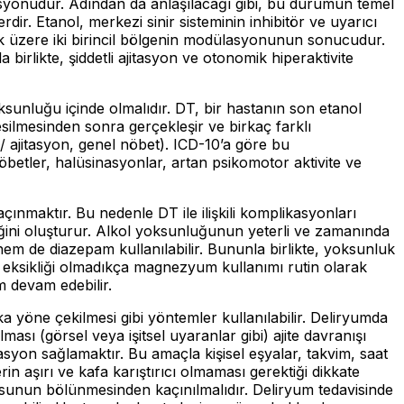
asyonudur. Adından da anlaşılacağı gibi, bu durumun temel
lerdir. Etanol, merkezi sinir sisteminin inhibitör ve uyarıcı
ak üzere iki birincil bölgenin modülasyonunun sonucudur.
birlikte, şiddetli ajitasyon ve otonomik hiperaktivite
 yoksunluğu içinde olmalıdır. DT, bir hastanın son etanol
silmesinden sonra gerçekleşir ve birkaç farklı
 / ajitasyon, genel nöbet). ICD-10’a göre bu
betler, halüsinasyonlar, artan psikomotor aktivite ve
çınmaktır. Bu nedenle DT ile ilişkili komplikasyonları
iğini oluşturur. Alkol yoksunluğunun yeterli ve zamanında
hem de diazepam kullanılabilir. Bununla birlikte, yoksunluk
 eksikliği olmadıkça magnezyum kullanımı rutin olarak
 devam edebilir.
ka yöne çekilmesi gibi yöntemler kullanılabilir. Deliryumda
sı (görsel veya işitsel uyaranlar gibi) ajite davranışı
lasyon sağlamaktır. Bu amaçla kişisel eşyalar, takvim, saat
n aşırı ve kafa karıştırıcı olmaması gerektiği dikkate
sunun bölünmesinden kaçınılmalıdır. Deliryum tedavisinde