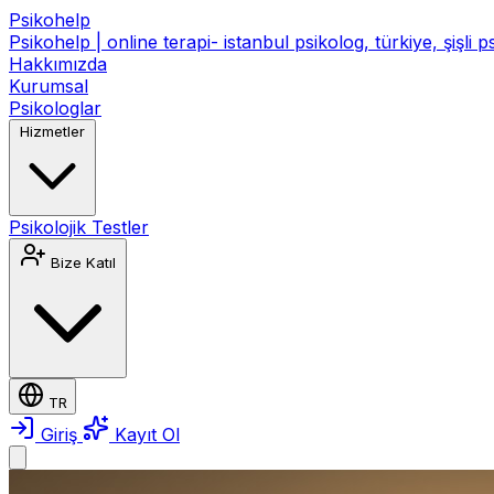
Psikohelp
Psikohelp | online terapi- istanbul psikolog, türkiye, şişli 
Hakkımızda
Kurumsal
Psikologlar
Hizmetler
Psikolojik Testler
Bize Katıl
TR
Giriş
Kayıt Ol