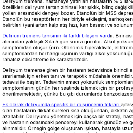
Deliryum tremens, hastaneye yatırılan hastaların % 5 ila
özellikleri deliryum (artan zihinsel karışıklık, bilinç değişik
yolları arasındaki dengeyi bozar. Etanolün bir MSS depre
Etanolün bu reseptörlerin her biriyle etkileşimi, sarhoşken
belirtileri (yani artan kalp atış hızı, kan basıncı ve solunum h
Delirium tremens tanısının iki farklı bileşeni vard
ır. Birinc
alımından yaklaşık 3 ila 5 gün sonra görülür. Alkol yoksun
semptomdan oluşur (örn. Otonomik hiperaktivite, el titreme
semptomlardan herhangi üçünün varlığı alkol yoksunluğunu g
rahatsız edici titreme ile karakterizedir.
Deliryum tremense giren bir hastanın tedavisinde birincil a
sınırlamak için erken tanı ve terapötik müdahale önemlidir
tedavisi ile başlar. Tedavinin amacı yoksunluk semptomları
semptomlarını günün her saatinde izlemek için bir profes
önerilmemektedir, çünkü bu gibi durumlarda benzodiazepin
Ek olarak deliryumda spesifik bir düşüncenin tekrarı
ajita
olan hastaların dikkat süreleri kısa olduğundan, dikkatin a
azaltabilir. Deliryumu yönetmek için başka bir strateji, ha
ve hastanın odasındaki pencereyi kullanarak gündüz ve gece
alınmalıdır. Örneğin gölge oluşturan ışıktan, hastayla u