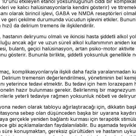
% 10'unu etkileyen etanol yoksunluğunun ciddi bir komplik
likleri ve kalıcı halüsinasyonlarla kendini gösterir) ve titreme
sanı olarak birincil işlevi, GABA ve NMDA reseptörleri olm
 ve geri çekilme durumunda vücudun işlevini etkiler. Bununla 
ızı) da delirium tremens ile ilişkilendirilir.
isi, hastanın deliryumu olmalı ve ikincisi hasta şiddetli alkol
luğu ancak ağır ve uzun süreli alkol kullanımının aniden ke
si, bulantı, geçici halüsinasyon, artan psiko-motor aktivite
österir. Bununla birlikte, şiddetli yoksunluk genellikle nö
maç, komplikasyonlarıyla ilişkili daha fazla yaralanmadan ka
. Delirium tremensin değerlendirilmesi, yönetiminin bel kem
nı yeterince tedavi etmektir. Bu tedavi için hem lorazepam 
yonelin hazır bulunması gerekir. Belirlenmiş bir magnezyum
lerle yeterli tedaviye rağmen yoksunluk nöbeti ve deliryum
syona neden olarak tabloyu ağırlaştıracağı için, dikkatin baş
jitasyona sebep olan düşünceden başka bir uyarana kaydırılma
staya gerçekle yeniden bağlantı kurması için terapötik stimü
 gibi açıklamalardan faydalanılabilir. Bu aşamada teşvikleri
zun süre konuşmaktan, gereksiz gürültüden ve hastanın uyku