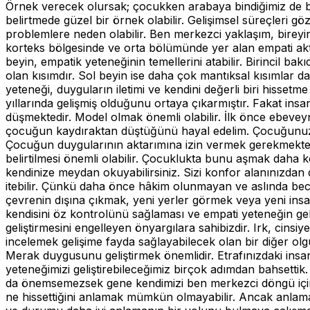
Örnek verecek olursak; çocukken arabaya bindiğimiz de bul
belirtmede güzel bir örnek olabilir. Gelişimsel süreçleri
problemlere neden olabilir. Ben merkezci yaklaşım, bireyin
korteks
bölgesinde ve orta bölümünde yer alan empati ak
beyin, empatik yeteneğinin temellerini atabilir. Birincil b
olan kısımdır. Sol beyin ise daha çok mantıksal kısımlar da
yeteneği, duyguların iletimi ve kendini değerli biri hissetme g
yıllarında gelişmiş olduğunu ortaya çıkarmıştır. Fakat insa
düşmektedir. Model olmak önemli olabilir. İlk önce ebeve
çocuğun kaydıraktan düştüğünü hayal edelim. Çocuğunuza ‘
Çocuğun duygularının aktarımına izin vermek gerekmektedir.
belirtilmesi önemli olabilir. Çocuklukta bunu aşmak daha kola
kendinize meydan okuyabilirsiniz. Sizi konfor alanınızdan
itebilir. Çünkü daha önce hâkim olunmayan ve aslında beceri
çevrenin dışına çıkmak, yeni yerler görmek veya yeni insan
kendisini öz kontrolünü sağlaması ve empati yeteneğin geliş
geliştirmesini engelleyen önyargılara sahibizdir. Irk, cins
incelemek gelişime fayda sağlayabilecek olan bir diğer olgu o
Merak duygusunu geliştirmek önemlidir. Etrafınızdaki insan
yeteneğimizi geliştirebileceğimiz birçok adımdan bahsettik
da önemsemezsek gene kendimizi ben merkezci döngü içinde 
ne hissettiğini anlamak mümkün olmayabilir. Ancak anlamaya