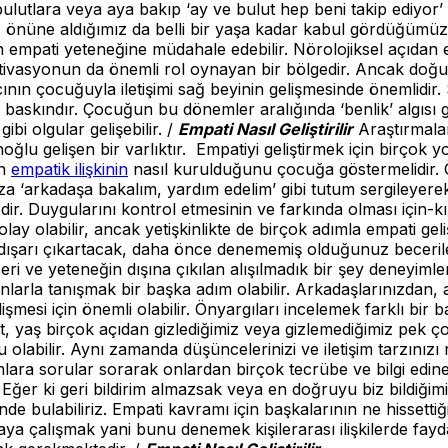
utlara veya aya bakıp ‘ay ve bulut hep beni takip ediyor’ 
 göz önüne aldığımız da belli bir yaşa kadar kabul gördüğüm
 empati yeteneğine müdahale edebilir. Nörolojiksel açıdan e
tivasyonun da önemli rol oynayan bir bölgedir. Ancak doğu
akıcının çocuğuyla iletişimi sağ beyinin gelişmesinde önemli
 baskındır. Çocuğun bu dönemler aralığında ‘benlik’ algısı ge
ibi olgular gelişebilir. /
Empati Nasıl Geliştirilir
Araştırmala
noğlu gelişen bir varlıktır. Empatiyi geliştirmek için birçok
yn
empatik ilişkinin
nasıl kurulduğunu çocuğa göstermelidir. 
arkadaşa bakalım, yardım edelim’ gibi tutum sergileyerek 
 Duygularını kontrol etmesinin ve farkında olması için-kızg
y olabilir, ancak yetişkinlikte de birçok adımla empati gelişt
 dışarı çıkartacak, daha önce denememiş olduğunuz beceriler
 ve yeteneğin dışına çıkılan alışılmadık bir şey deneyimlemek
larla tanışmak bir başka adım olabilir. Arkadaşlarınızdan, a
mesi için önemli olabilir. Önyargıları incelemek farklı bir 
iyet, yaş birçok açıdan gizlediğimiz veya gizlemediğimiz pek
labilir. Aynı zamanda düşüncelerinizi ve iletişim tarzınızı na
lara sorular sorarak onlardan birçok tecrübe ve bilgi edineb
. Eğer ki geri bildirim almazsak veya en doğruyu biz bildiği
bulabiliriz. Empati kavramı için başkalarının ne hissettiğ
 çalışmak yani bunu denemek kişilerarası ilişkilerde fayda 