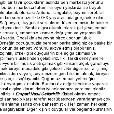
gibi bir tavır çocukların aslında ben merkezci yönünü
üz bu ben merkezci tutum ilerleyen yaşlarda ise büyük
le alacak olursak; Anterior cingulate, beynin serebral
mdan sonra özellikle 0-3 yaş arasında gelişmekte olan
dir. Sağ beyin, duygusal süreçlerin düzenlenmesinde baskın
lişmektedir. Benlik algısı olumlu olarak gelişirse; empati
r sonucu, empatinin kısmen doğuştan ve yaşamın ilk
 yol vardır. Öncelikle ebeveyne birçok sorumluluk
Örneğin çocuğunuzla beraber parka gittiğiniz de başka bir
onun da empati yönünü aktive etmiş olabilirsiniz.
ınlık, öfke- gibi duyguların bile açığa çıkması ve
irmenin üstesinden gelebiliriz. İlki, farklı deneyimlerle
-yeni bir müzik aleti çalmak gibi- insanı alçak gönüllüye
 bireye mücadele gibi gelebilir. Bir diğeri ise, alışılmış
ilenizden veya iş çevrenizden geri bildirim almak, bireyin
bakış açısı sağlayabilir. Çoğumuz empati yeteneğini
 çok önyargımız olabilir. Bunları öz değerlendirme yaparak
sıl algıladıklarını daha iyi anlamanıza yardımcı olabilir.
iliriz. /
Empati Nasıl Geliştirilir
Kişisel olarak empati
mizi zannedip karşı tarafın tecrübesinden yararlanmayı çok
ini anlama sanatı diye bahsetmiştik. Her zaman herkesin
sağlayabilir. Diğer kişinin duygularıyla bağlantı kurmanın