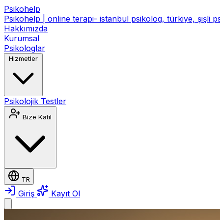
Psikohelp
Psikohelp | online terapi- istanbul psikolog, türkiye, şişli 
Hakkımızda
Kurumsal
Psikologlar
Hizmetler
Psikolojik Testler
Bize Katıl
TR
Giriş
Kayıt Ol