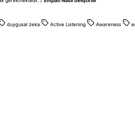
ak gerekmektedir. /
Empati Nasıl Geliştirilir
duygusal zeka
Active Listening
Awareness
em