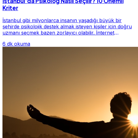
İstanbul'da Psikolog Nasıl Seçilir? 10 Önemli
Kriter
İstanbul gibi milyonlarca insanın yaşadığı büyük bir
şehirde psikolojik destek almak isteyen kişiler için doğru
uzmanı seçmek bazen zorlayıcı olabilir. İnternet
üzerinde yüzlerce farklı İstanbul psiko...
6 dk okuma