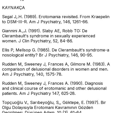
KAYNAKÇA
Segal J,.H. (1989). Erotomania revisited. From Kraepelin
to DSM-III-R. Am J Psychiatry, 146, 1261-66.
Giannini A.,J. (1991). Slaby AE, Robb TO: De
Clerambault's syndrome in sexually experienced
women. J Clin Psychiatry, 52, 84-86.
Ellis P, Mellsop G. (1985). De Clerambault's syndrome-a
nosological entity? Br J Psychiatry, 146, 90-95.
Rudden M, Sweeney J, Frances A, Gilmore M. (1983). A
comparison of delusional disorders in women and men.
Am J Psychiatry, 140, 1575-78.
Rudden M, Sweeney J, Frances A. (1990). Diagnosis
and clinical course of erotomanic and other delusional
patients. Am J Psychiatry 147, 625-28.
Topçuoğlu V., Sarıbeyoğlu, S,, Göktepe, E. (1997). Bir
Olgu Dolayısıyla Erotomani Kavramının Gözden
Geçirilmesi. Düşünen Adam, 10 (3), 61-64.