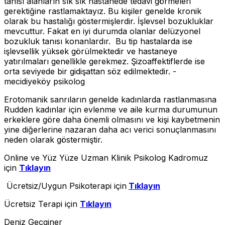
tanısı alanların sık sık hastanede tedavi görmeleri
gerektiğine rastlamaktayız. Bu kişiler genelde kronik
olarak bu hastalığı göstermişlerdir. İşlevsel bozukluklar
mevcuttur. Fakat en iyi durumda olanlar delüzyonel
bozukluk tanısı konanlardır. Bu tip hastalarda ise
işlevsellik yüksek görülmektedir ve hastaneye
yatırılmaları genellikle gerekmez. Şizoaffektiflerde ise
orta seviyede bir gidişattan söz edilmektedir. -
mecidiyeköy psikolog
Erotomanik sanrıların genelde kadınlarda rastlanmasına
Rudden kadınlar için evlenme ve aile kurma durumunun
erkeklere göre daha önemli olmasını ve kişi kaybetmenin
yine diğerlerine nazaran daha acı verici sonuçlanmasını
neden olarak göstermiştir.
Online ve Yüz Yüze Uzman Klinik Psikolog Kadromuz
için
Tıklayın
Ücretsiz/Uygun Psikoterapi için
Tıklayın
Ücretsiz Terapi için
Tıklayın
Deniz Geçginer