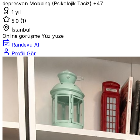
depresyon
Mobbing (Psikolojik Taciz)
+47
1 yıl
5.0
(1)
İstanbul
Online görüşme
Yüz yüze
Randevu Al
Profili Gör