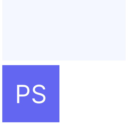
psikolog seans ücretleri,i̇stanbul psikolog
fiyatları,psikoloji İstanbul,istanbul psikolog
önerisi,ücretsiz psikolog,en başarılı psikologlar,istanbul
iyi psikolog,istanbul terapi ücretleri,psikolog randevu
İstanbul,istanbul en iyi psikologlar,istanbulda iyi
psikolog,psikolog ücretleri İstanbul,çoçuk pedagog
İstanbul,ilişki psikoloğu,istanbul avrupa psikolog,istanbul
piskolog,istanbul psikologlar,ünlü psikologlar,pedagog
randevu,psikolog avrupa yakası,klinik psikoloji yüksek
lisans,psikolog randevu devlet,psikoterapi,yüz yüze
psikolog İstanbul,ünlü psikologlar i̇stanbul,şişli pedagog