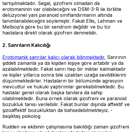
tartışılmaktadır. Segal, şizofreni olmadan da
erotomaninin var olabileceğini ve DSM-3-R ile birlikte
delüzyonel yani paranoid sınıflandırmanın altında
tanımlanabileceğini söylemiştir. Fakat Ellis, Lehman ve
Mellsop’a göre bu bir sendrom değildir ve bu tür
hastalara direkt olarak şizofren denmelidir.
2. Sanrıların Kalıcılığı
Erotomanik sanrılar kalıcı olarak bilinmektedir.
Sanrının
şiddeti zamanla ya da kişiden kişiye göre artabilir ya da
azalabilmektedir. Fakat sanrı hep bir miktar kalmaktadır
ve kişiler yıllarca sonra bile uzaktan uzağa sevildiklerini
düşünmektedirler. Hastaların bir bölümünde agresyon
mevcuttur ve hukuki yaptırımlar gerekebilmektedir. Bu
hastalar genel olarak başka tanılara da sahip
olabilmektedir. Buna örnek olarak şizofreni ve paranoid
bozukluk tanısı verilebilir. Fakat bunlar dışında affektif ve
şizoaffektif bozukluktan da bahsedebilmekteyiz. -
beşiktaş psikolog
Rudden ve ekibinin çalışmasına bakıldığı zaman şizofreni