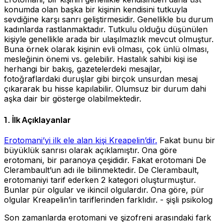
konumda olan başka bir kişinin kendisini tutkuyla
sevdiğine karşı sanrı geliştirmesidir. Genellikle bu durum
kadınlarda rastlanmaktadır. Tutkulu olduğu düşünülen
kişiyle genellikle arada bir ulaşılmazlık mevcut olmuştur.
Buna örnek olarak kişinin evli olması, çok ünlü olması,
mesleğinin önemi vs. gelebilir. Hastalık sahibi kişi ise
herhangi bir bakış, gazetelerdeki mesajlar,
fotoğraflardaki duruşlar gibi birçok unsurdan mesaj
çıkararak bu hisse kapılabilir. Olumsuz bir durum dahi
aşka dair bir gösterge olabilmektedir.
1. İlk Açıklayanlar
Erotomani’yi ilk ele alan kişi Kreapelin’dir.
Fakat bunu bir
büyüklük sanrısı olarak açıklamıştır. Ona göre
erotomani, bir paranoya çeşididir. Fakat erotomani De
Clerambault’un adı ile bilinmektedir. De Clerambault,
erotomaniyi tarif ederken 2 kategori oluşturmuştur.
Bunlar pür olgular ve ikincil olgulardır. Ona göre, pür
olgular Kreapelin’in tariflerinden farklıdır. - şişli psikolog
Son zamanlarda erotomani ve şizofreni arasındaki fark