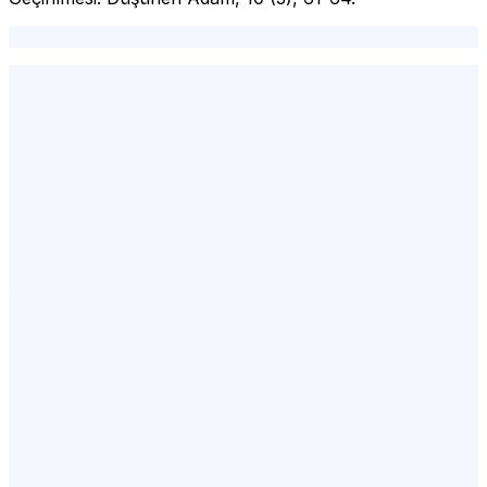
erotomani, şizofreni, sanrı, büyüklük sanrısı
istanbul psikolog,psikolog İstanbul,psikolog,şişli
psikolog,istanbul psikolog tavsiye,istanbul en iyi
psikolog,psikolog ücretleri,istanbul psikolog
fiyatları,istanbul psikolog tavsiye,en iyi psikolog
İstanbul,i̇stanbul psikolog ücretleri,psikolog
fiyatları,psikolog randevu,istanbulda psikolog,fulya
psikoloji,istanbul psikolog ücretleri,psiko
İstanbul,Psikohelp,istanbul avrupa yakası
psikolog,istanbul'da en iyi psikolog,psikolog
tavsiye,avrupa yakası psikolog,en iyi psikolog
i̇stanbul,psikolog şişli,online psikiyatri,online psikolojik
danışmanlık,psikolog randevu ücretsiz,i̇stanbul
psikolog,psikolog fiyatları,pedagog,psikolog istanbul
avrupa yakası,ücretsiz psikolog İstanbul,psikolog
istanbul fiyatları,istanbuldaki en iyi psikologlar,şişli
psikolog fiyatları,psikolog türkiye,psikoterapi
ücretleri,fulya, Psikohelp,pedagog İstanbul,pedagog
olan hastaneler,en iyi psikologlar İstanbul,en iyi
psikolog,terapi ücretleri,i̇stanbul terapi ücretleri,istanbul