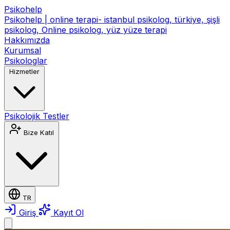
Psikohelp
Psikohelp | online terapi- istanbul psikolog, türkiye, şişli
psikolog, Online psikolog, yüz yüze terapi
Hakkımızda
Kurumsal
Psikologlar
Hizmetler
Psikolojik Testler
Bize Katıl
TR
Giriş
Kayıt Ol