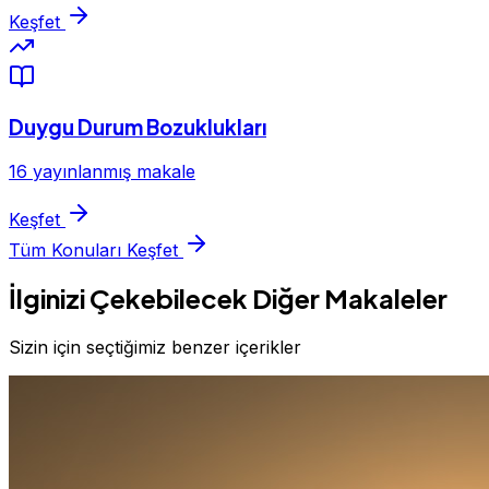
Keşfet
Duygu Durum Bozuklukları
16 yayınlanmış makale
Keşfet
Tüm Konuları Keşfet
İlginizi Çekebilecek Diğer Makaleler
Sizin için seçtiğimiz benzer içerikler