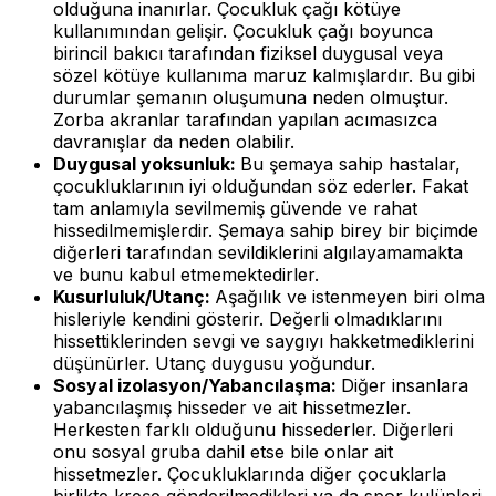
olduğuna inanırlar. Çocukluk çağı kötüye
kullanımından gelişir. Çocukluk çağı boyunca
birincil bakıcı tarafından fiziksel duygusal veya
sözel kötüye kullanıma maruz kalmışlardır. Bu gibi
durumlar şemanın oluşumuna neden olmuştur.
Zorba akranlar tarafından yapılan acımasızca
davranışlar da neden olabilir.
Duygusal yoksunluk:
Bu şemaya sahip hastalar,
çocukluklarının iyi olduğundan söz ederler. Fakat
tam anlamıyla sevilmemiş güvende ve rahat
hissedilmemişlerdir. Şemaya sahip birey bir biçimde
diğerleri tarafından sevildiklerini algılayamamakta
ve bunu kabul etmemektedirler.
Kusurluluk/Utanç:
Aşağılık ve istenmeyen biri olma
hisleriyle kendini gösterir. Değerli olmadıklarını
hissettiklerinden sevgi ve saygıyı hakketmediklerini
düşünürler. Utanç duygusu yoğundur.
Sosyal izolasyon/Yabancılaşma:
Diğer insanlara
yabancılaşmış hisseder ve ait hissetmezler.
Herkesten farklı olduğunu hissederler. Diğerleri
onu sosyal gruba dahil etse bile onlar ait
hissetmezler. Çocukluklarında diğer çocuklarla
birlikte kreşe gönderilmedikleri ya da spor kulüpleri