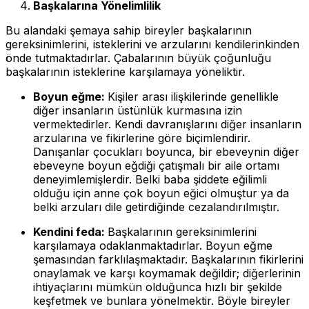
Başkalarına Yönelimlilik
Bu alandaki şemaya sahip bireyler başkalarının
gereksinimlerini, isteklerini ve arzularını kendilerinkinden
önde tutmaktadırlar. Çabalarının büyük çoğunluğu
başkalarının isteklerine karşılamaya yöneliktir.
Boyun eğme:
Kişiler arası ilişkilerinde genellikle
diğer insanların üstünlük kurmasına izin
vermektedirler. Kendi davranışlarını diğer insanların
arzularına ve fikirlerine göre biçimlendirir.
Danışanlar çocukları boyunca, bir ebeveynin diğer
ebeveyne boyun eğdiği çatışmalı bir aile ortamı
deneyimlemişlerdir. Belki baba şiddete eğilimli
olduğu için anne çok boyun eğici olmuştur ya da
belki arzuları dile getirdiğinde cezalandırılmıştır.
Kendini feda:
Başkalarının gereksinimlerini
karşılamaya odaklanmaktadırlar. Boyun eğme
şemasından farklılaşmaktadır. Başkalarının fikirlerini
onaylamak ve karşı koymamak değildir; diğerlerinin
ihtiyaçlarını mümkün olduğunca hızlı bir şekilde
keşfetmek ve bunlara yönelmektir. Böyle bireyler