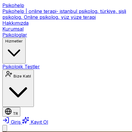
Psikohelp
Psikohelp | online terapi- istanbul psikolog, türkiye, şişli
psikolog, Online psikolog, yüz yüze terapi
Hakkımızda
Kurumsal
Psikologlar
Hizmetler
Psikolojik Testler
Bize Katıl
TR
Giriş
Kayıt Ol