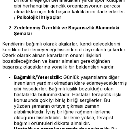
gibi herhangi bir gençlik organizasyonun parçası
olmadıkları için tek başına kaldıklarını ifade ederler.
/
Psikolojik İhtiyaçlar
Zedelenmiş Özerklik ve Başarısızlık Alanındaki
Şemalar
Kendilerini bağımlı olarak algılarlar, kendi geleceklerini
kendileri belirlemeyeceği hissinden dolayı sıkıntı çekerler.
Özerk olarak alınan kararların önemli ilişkileri
bozabileceğinden ve karar almaları gerektiğinden
başarısız olacaklarına yönelik bir beklentileri vardır.
Bağımlılık/Yetersizlik:
Günlük yaşantılarını diğer
insanların yardımı olmadan idare edemeyeceklermiş
gibi hissederler. Bağımlı kişilik bozukluğu olan
hastalarda bulunmaktadır. Hastalar terapötik ilişki
konusunda çok iyi bir iş birliği sergilerler. Bu
yüzden şemanın ortaya çıkması zaman
alabilmektedir. İyi iş birliğine rağmen ilerleme
olduğunu hissedebilir. İlerleme yoksa, terapist
bağımlı örüntüleri dikkate almalıdır.
Hastalık ve zarar karşısında dayanıksızlık:
Bu