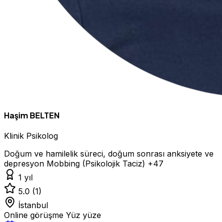
Haşim BELTEN
Klinik Psikolog
Doğum ve hamilelik süreci, doğum sonrası anksiyete ve
depresyon
Mobbing (Psikolojik Taciz)
+47
1 yıl
5.0
(1)
İstanbul
Online görüşme
Yüz yüze