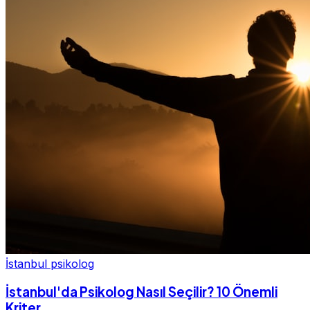
İstanbul psikolog
İstanbul'da Psikolog Nasıl Seçilir? 10 Önemli
Kriter