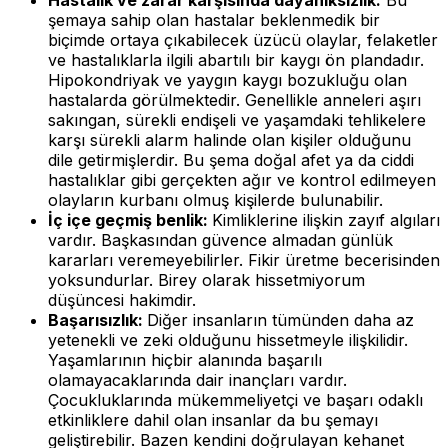
şemaya sahip olan hastalar beklenmedik bir
biçimde ortaya çıkabilecek üzücü olaylar, felaketler
ve hastalıklarla ilgili abartılı bir kaygı ön plandadır.
Hipokondriyak ve yaygın kaygı bozukluğu olan
hastalarda görülmektedir. Genellikle anneleri aşırı
sakıngan, sürekli endişeli ve yaşamdaki tehlikelere
karşı sürekli alarm halinde olan kişiler olduğunu
dile getirmişlerdir. Bu şema doğal afet ya da ciddi
hastalıklar gibi gerçekten ağır ve kontrol edilmeyen
olayların kurbanı olmuş kişilerde bulunabilir.
İç içe geçmiş benlik:
Kimliklerine ilişkin zayıf algıları
vardır. Başkasından güvence almadan günlük
kararları veremeyebilirler. Fikir üretme becerisinden
yoksundurlar. Birey olarak hissetmiyorum
düşüncesi hakimdir.
Başarısızlık:
Diğer insanların tümünden daha az
yetenekli ve zeki olduğunu hissetmeyle ilişkilidir.
Yaşamlarının hiçbir alanında başarılı
olamayacaklarında dair inançları vardır.
Çocukluklarında mükemmeliyetçi ve başarı odaklı
etkinliklere dahil olan insanlar da bu şemayı
geliştirebilir. Bazen kendini doğrulayan kehanet