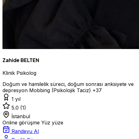
Zahide BELTEN
Klinik Psikolog
Doğum ve hamilelik süreci, doğum sonrası anksiyete ve
depresyon
Mobbing (Psikolojik Taciz)
+37
1 yıl
5.0
(1)
İstanbul
Online görüşme
Yüz yüze
Randevu Al