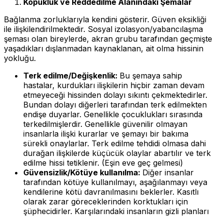
Kopukluk ve Reddedilme Alanındaki Şemalar
Bağlanma zorluklarıyla kendini gösterir. Güven eksikliği
ile ilişkilendirilmektedir. Sosyal izolasyon/yabancılaşma
şeması olan bireylerde, akran grubu tarafından geçmişte
yaşadıkları dışlanmadan kaynaklanan, ait olma hissinin
yokluğu.
Terk edilme/Değişkenlik:
Bu şemaya sahip
hastalar, kurdukları ilişkilerin hiçbir zaman devam
etmeyeceği hissinden dolayı sıkıntı çekmektedirler.
Bundan dolayı diğerleri tarafından terk edilmekten
endişe duyarlar. Genellikle çocuklukları sırasında
terkedilmişlerdir. Genellikle güvenilir olmayan
insanlarla ilişki kurarlar ve şemayı bir bakıma
sürekli onaylarlar. Terk edilme tehdidi olmasa dahi
durağan ilişkilerde küçücük olaylar abartılır ve terk
edilme hissi tetiklenir. (Eşin eve geç gelmesi)
Güvensizlik/Kötüye kullanılma:
Diğer insanlar
tarafından kötüye kullanılmayı, aşağılanmayı veya
kendilerine kötü davranılmasını beklerler. Kasıtlı
olarak zarar göreceklerinden korktukları için
şüphecidirler. Karşılarındaki insanların gizli planları