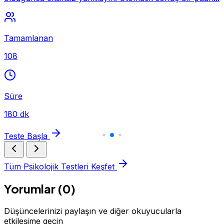
Tamamlanan
108
Süre
180 dk
Teste Başla
Tüm Psikolojik Testleri Keşfet
Yorumlar (0)
Düşüncelerinizi paylaşın ve diğer okuyucularla
etkileşime geçin