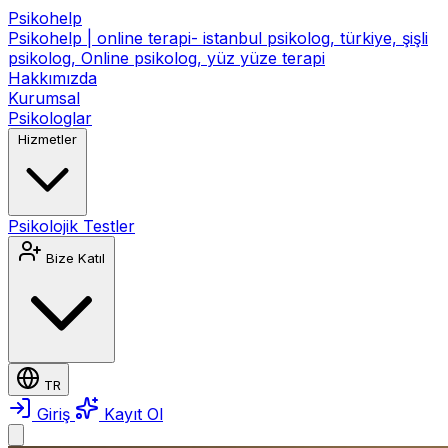
Psikohelp
Psikohelp | online terapi- istanbul psikolog, türkiye, şişli
psikolog, Online psikolog, yüz yüze terapi
Hakkımızda
Kurumsal
Psikologlar
Hizmetler
Psikolojik Testler
Bize Katıl
TR
Giriş
Kayıt Ol