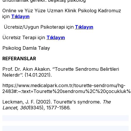
Online ve Yüz Yüze Uzman Klinik Psikolog Kadromuz
için
Tıklayın
Ücretsiz/Uygun Psikoterapi için
Tıklayın
Ücretsiz Terapi için
Tıklayın
Psikolog Damla Talay
REFERANSLAR
Prof. Dr. Akın Akakın. ‘’Tourette Sendromu Belirtileri
Nelerdir’’. (14.01.2021).
https://www.medicalpark.com.tr/tourette-sendromu/hg-
2483#:~:text=Tourette%20sendromu%2C%20çocukluk%2
Leckman, J. F. (2002). Tourette's syndrome.
The
Lancet
,
360
(9345), 1577-1586.
Tourette Sendromu,tik,tekrarlayan hareketler,
istanbul psikolog,psikolog İstanbul,psikolog,şişli