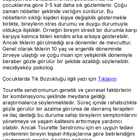
çocuklarına göre 3-5 kat daha sık gözlemlenir. Çoğu
zaman nöbetler şeklinde varlığını sürdürür. Bu
nöbetlerin sıklığı kişiden kişiye değişiklik göstermekle
birlikte, bireylerin stres durumu ve duygu durumuyla
oldukça ilişkilidir. Örneğin bireyin stresli bir durumla karşı
karşıya kalınca tikleri kendini arka arkaya gösterebilir.
Ancak tiklerin görülmediği ara dönemler de mevcuttur.
Genel olarak tiklerin 10 yaş ve ergenlik döneminde
zirveye ulaştığı ve çoğu insan için yetişkinlik dönemiyle
beraber gözle görülür bir şekilde azaldığı söylenebilir.
mecidiyeköy psikolog
Çocuklarda Tik Bozukluğu ilgili yazı için
Tıklayın
Tourette sendromunun genetik ve çevresel faktörlerin
bir kombinasyonu şeklinde meydana geldiği
araştırmalarca söylenmektedir. Süreç içinde rahatsızlıkta
gözle görülür bir azalma görünse de davranış terapileri
ve ilaç desteği bu duruma sahip bireylerin semptomlarını
yönetmeye ve yaşam kalitesini arttırmaya yardımcı
olabilir. Ancak Tourette Sendromu için en uygun tedavi
yönteminin bireyin kişisel ihtiyaçlarına göre belirlendiğini
unutmamak gerekir. beşiktaş psikolog