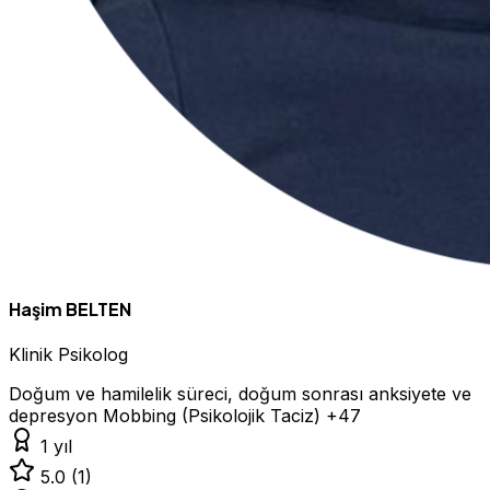
Haşim BELTEN
Klinik Psikolog
Doğum ve hamilelik süreci, doğum sonrası anksiyete ve
depresyon
Mobbing (Psikolojik Taciz)
+47
1 yıl
5.0
(1)