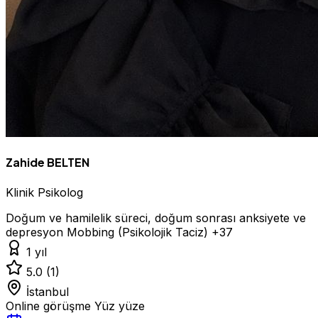
Zahide BELTEN
Klinik Psikolog
Doğum ve hamilelik süreci, doğum sonrası anksiyete ve
depresyon
Mobbing (Psikolojik Taciz)
+37
1 yıl
5.0
(1)
İstanbul
Online görüşme
Yüz yüze