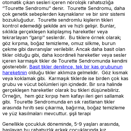
otomatik çıkan sesleri içeren nörolojik rahatsızlığa
‘’Tourette Sendromu’’ denir. Tourette Sendromu, daha
çok genetik sebeplerden kaynaklanır ve bir sinir sistemi
bozukluğudur. Tourette sendromlu kişilerin tikleri
kontrol edemediği şekilde ani ve hızlı gelişir. Bunlar,
sıklıkla gerçekleşen kalıplaşmış hareketler veya
tekrarlayan ‘’garip’’ seslerdir. Bu tiklere örnek olarak;
göz kırpma, boğaz temizleme, omuz silkme, burun
çekme gibi davranışlar verilebilir. Ancak daha basit olan
tikler olduğu gibi, daha koordineli hareketler veya sesler
içeren karmaşık tikler de Tourette Sendromunda kendini
gösterebilir.
Basit tikler denilince, tek bir kas grubunun
hareketinin
olduğu tikler aklımıza gelmelidir. Göz kısmak
veya koklamak gibi. Karmaşık tiklerde ise birden çok kas
grubu ve vücut bölümleri işin içindedir. Bir sıra halinde
gerçekleşen hareketler olarak bu tikleri düşünebiliriz.
Örneğin, hem göz kırpıp hem kafayı ileri geri sallamak
gibi. Tourette Sendromunda en sık rastlanan tikler
arasında hırıltı sesi çıkarma, bağırma, boğaz temizleme
ve yüz kasılmaları mevcuttur. şişli terapi
Genellikle çocukluk döneminde, 5-9 yaşları arasında,
başlayan bu rahatsızlık erkek çocuklarında kız