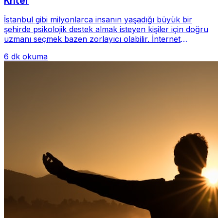
Kriter
İstanbul gibi milyonlarca insanın yaşadığı büyük bir
şehirde psikolojik destek almak isteyen kişiler için doğru
uzmanı seçmek bazen zorlayıcı olabilir. İnternet
üzerinde yüzlerce farklı İstanbul psiko...
6 dk okuma