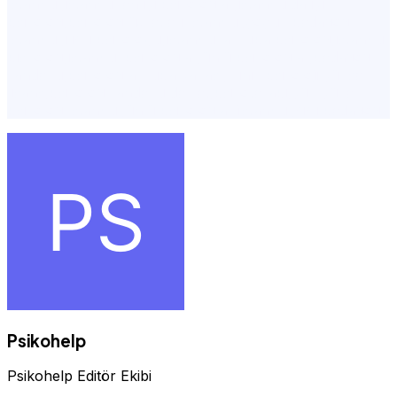
İstanbul,istanbul en iyi psikologlar,istanbulda iyi
psikolog,psikolog ücretleri İstanbul,çoçuk pedagog
İstanbul,ilişki psikoloğu,istanbul avrupa psikolog,istanbul
piskolog,istanbul psikologlar,ünlü psikologlar,pedagog
randevu,psikolog avrupa yakası,klinik psikoloji yüksek
lisans,psikolog randevu devlet,psikoterapi,yüz yüze
psikolog İstanbul,ünlü psikologlar i̇stanbul,şişli pedagog
Psikohelp
Psikohelp Editör Ekibi