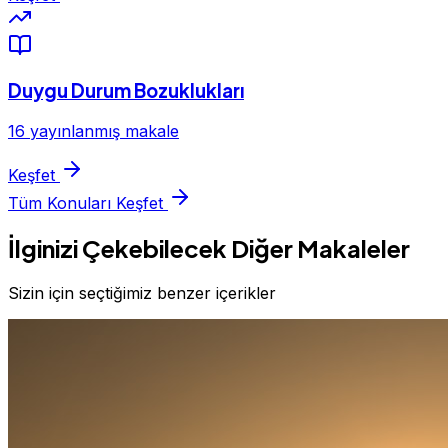
Duygu Durum Bozuklukları
16 yayınlanmış makale
Keşfet
Tüm Konuları Keşfet
İlginizi Çekebilecek Diğer Makaleler
Sizin için seçtiğimiz benzer içerikler