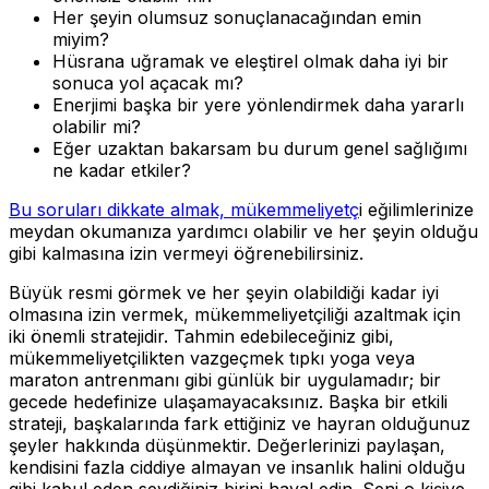
Her şeyin olumsuz sonuçlanacağından emin
miyim?
Hüsrana uğramak ve eleştirel olmak daha iyi bir
sonuca yol açacak mı?
Enerjimi başka bir yere yönlendirmek daha yararlı
olabilir mi?
Eğer uzaktan bakarsam bu durum genel sağlığımı
ne kadar etkiler?
Bu soruları dikkate almak, mükemmeliyetç
i eğilimlerinize
meydan okumanıza yardımcı olabilir ve her şeyin olduğu
gibi kalmasına izin vermeyi öğrenebilirsiniz.
Büyük resmi görmek ve her şeyin olabildiği kadar iyi
olmasına izin vermek, mükemmeliyetçiliği azaltmak için
iki önemli stratejidir. Tahmin edebileceğiniz gibi,
mükemmeliyetçilikten vazgeçmek tıpkı yoga veya
maraton antrenmanı gibi günlük bir uygulamadır; bir
gecede hedefinize ulaşamayacaksınız. Başka bir etkili
strateji, başkalarında fark ettiğiniz ve hayran olduğunuz
şeyler hakkında düşünmektir. Değerlerinizi paylaşan,
kendisini fazla ciddiye almayan ve insanlık halini olduğu
gibi kabul eden sevdiğiniz birini hayal edin. Seni o kişiye