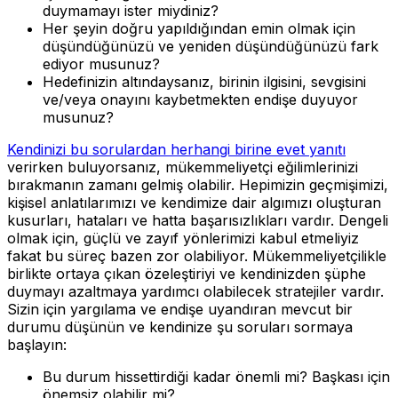
duymamayı ister miydiniz?
Her şeyin doğru yapıldığından emin olmak için
düşündüğünüzü ve yeniden düşündüğünüzü fark
ediyor musunuz?
Hedefinizin altındaysanız, birinin ilgisini, sevgisini
ve/veya onayını kaybetmekten endişe duyuyor
musunuz?
Kendinizi bu sorulardan herhangi birine evet yanıtı
verirken buluyorsanız, mükemmeliyetçi eğilimlerinizi
bırakmanın zamanı gelmiş olabilir. Hepimizin geçmişimizi,
kişisel anlatılarımızı ve kendimize dair algımızı oluşturan
kusurları, hataları ve hatta başarısızlıkları vardır. Dengeli
olmak için, güçlü ve zayıf yönlerimizi kabul etmeliyiz
fakat bu süreç bazen zor olabiliyor. Mükemmeliyetçilikle
birlikte ortaya çıkan özeleştiriyi ve kendinizden şüphe
duymayı azaltmaya yardımcı olabilecek stratejiler vardır.
Sizin için yargılama ve endişe uyandıran mevcut bir
durumu düşünün ve kendinize şu soruları sormaya
başlayın:
Bu durum hissettirdiği kadar önemli mi? Başkası için
önemsiz olabilir mi?