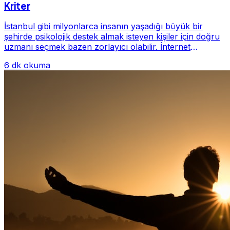
Kriter
İstanbul gibi milyonlarca insanın yaşadığı büyük bir
şehirde psikolojik destek almak isteyen kişiler için doğru
uzmanı seçmek bazen zorlayıcı olabilir. İnternet
üzerinde yüzlerce farklı İstanbul psiko...
6 dk okuma