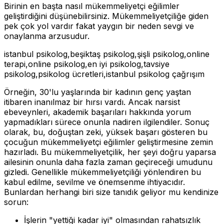
Birinin en başta nasıl mükemmeliyetçi eğilimler
geliştirdiğini düşünebilirsiniz. Mükemmeliyetçiliğe giden
pek çok yol vardır fakat yaygın bir neden sevgi ve
onaylanma arzusudur.
istanbul psikolog,beşiktaş psikolog,şişli psikolog,online
terapi,online psikolog,en iyi psikolog,tavsiye
psikolog,psikolog ücretleri,istanbul psikolog çağrışım
Örneğin, 30'lu yaşlarında bir kadının genç yaştan
itibaren inanılmaz bir hırsı vardı. Ancak narsist
ebeveynleri, akademik başarıları hakkında yorum
yapmadıkları sürece onunla nadiren ilgilendiler. Sonuç
olarak, bu, doğuştan zeki, yüksek başarı gösteren bu
çocuğun mükemmeliyetçi eğilimler geliştirmesine zemin
hazırladı. Bu mükemmeliyetçilik, her şeyi doğru yaparsa
ailesinin onunla daha fazla zaman geçireceği umudunu
gizledi. Genellikle mükemmeliyetçiliği yönlendiren bu
kabul edilme, sevilme ve önemsenme ihtiyacıdır.
Bunlardan herhangi biri size tanıdık geliyor mu kendinize
sorun:
İşlerin "yettiği kadar iyi" olmasından rahatsızlık