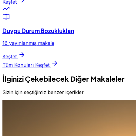
Keşfet
Duygu Durum Bozuklukları
16 yayınlanmış makale
Keşfet
Tüm Konuları Keşfet
İlginizi Çekebilecek Diğer Makaleler
Sizin için seçtiğimiz benzer içerikler