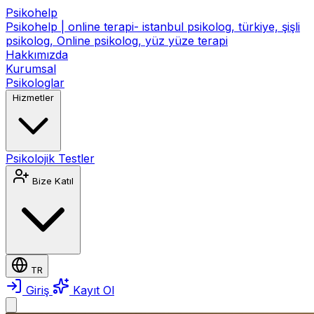
Psikohelp
Psikohelp | online terapi- istanbul psikolog, türkiye, şişli
psikolog, Online psikolog, yüz yüze terapi
Hakkımızda
Kurumsal
Psikologlar
Hizmetler
Psikolojik Testler
Bize Katıl
TR
Giriş
Kayıt Ol