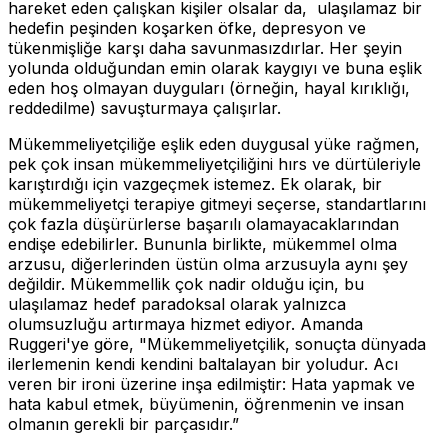
hareket eden çalışkan kişiler olsalar da, ulaşılamaz bir
hedefin peşinden koşarken öfke, depresyon ve
tükenmişliğe karşı daha savunmasızdırlar. Her şeyin
yolunda olduğundan emin olarak kaygıyı ve buna eşlik
eden hoş olmayan duyguları (örneğin, hayal kırıklığı,
reddedilme) savuşturmaya çalışırlar.
Mükemmeliyetçiliğe eşlik eden duygusal yüke rağmen,
pek çok insan mükemmeliyetçiliğini hırs ve dürtüleriyle
karıştırdığı için vazgeçmek istemez. Ek olarak, bir
mükemmeliyetçi terapiye gitmeyi seçerse, standartlarını
çok fazla düşürürlerse başarılı olamayacaklarından
endişe edebilirler. Bununla birlikte, mükemmel olma
arzusu, diğerlerinden üstün olma arzusuyla aynı şey
değildir. Mükemmellik çok nadir olduğu için, bu
ulaşılamaz hedef paradoksal olarak yalnızca
olumsuzluğu artırmaya hizmet ediyor. Amanda
Ruggeri'ye göre, "Mükemmeliyetçilik, sonuçta dünyada
ilerlemenin kendi kendini baltalayan bir yoludur. Acı
veren bir ironi üzerine inşa edilmiştir: Hata yapmak ve
hata kabul etmek, büyümenin, öğrenmenin ve insan
olmanın gerekli bir parçasıdır.”