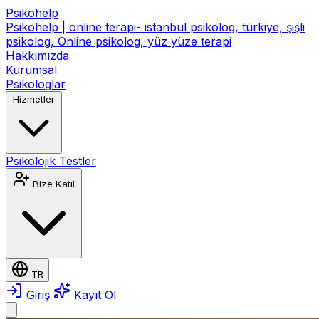
Psikohelp
Psikohelp | online terapi- istanbul psikolog, türkiye, şişli
psikolog, Online psikolog, yüz yüze terapi
Hakkımızda
Kurumsal
Psikologlar
Hizmetler
Psikolojik Testler
Bize Katıl
TR
Giriş
Kayıt Ol