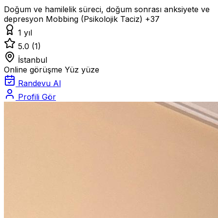
Doğum ve hamilelik süreci, doğum sonrası anksiyete ve
depresyon
Mobbing (Psikolojik Taciz)
+37
1 yıl
5.0
(1)
İstanbul
Online görüşme
Yüz yüze
Randevu Al
Profili Gör