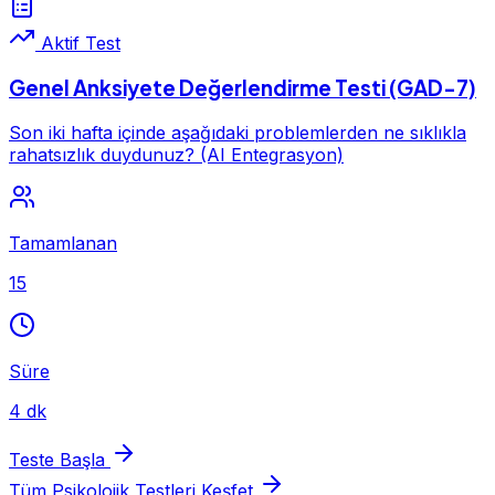
Aktif Test
Genel Anksiyete Değerlendirme Testi (GAD-7)
Son iki hafta içinde aşağıdaki problemlerden ne sıklıkla
rahatsızlık duydunuz? (AI Entegrasyon)
Tamamlanan
15
Süre
4 dk
Teste Başla
Tüm Psikolojik Testleri Keşfet