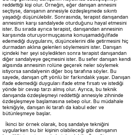
reddettiği kişi olur. Örneğin, eğer danışan annesini
seçtiyse, danışanın annesiyle özdeşleşmede sıkıntı
yaşadığı düşünülebilir. Sonrasında, terapist danışandan
annesinin karşı sandalyede oturduğunu hayal etmesini
ister. Bu sırada ayrıca terapist, danışandan annesinin
karşısında oturuyormuşçasına konuşamadığı/ifade
edemediği duygularını, düşüncelerini dile getirmesini hiç
durmadan aklına gelenleri söylemesini ister. Danışan
içindeki her şeyi söyledikten sonra terapist danışandan
diğer sandalyeye geçmesini ister. Bu sefer danışan kendi
algısında annesinin rolüne geçerek neler söylemek
istiyorsa sandalyenin diğer boş tarafına söyler. Bu
sayede, danışan çift yönlü bir farkındalık yaşar. Danışan
ifade edemediği duyguları ifade etme fırsatı ve istediği
yönde bir cevap tarzı almış olur. Ayrıca, bu teknik
danışanda özdeşleşmeyi reddettiği annesiyle zihninde
özdeşleşmeye başlamasına sebep olur. Bu müdahale
tekniğiyle, danışan iki tarafı da kabul eder ve
bütünleşmeye başlar.
İkinci bir örnek olarak, boş sandalye tekniğini
uygularken bu bir kişinin olabileceği gibi danışanın