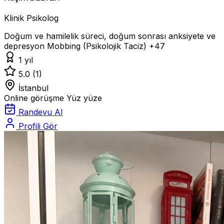
Klinik Psikolog
Doğum ve hamilelik süreci, doğum sonrası anksiyete ve
depresyon
Mobbing (Psikolojik Taciz)
+47
1 yıl
5.0
(1)
İstanbul
Online görüşme
Yüz yüze
Randevu Al
Profili Gör