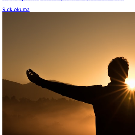
Psikoterapi genelde danışan ter...
9 dk okuma