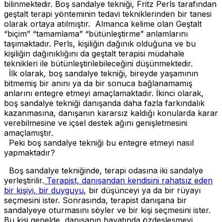
bilinmektedir. Boş sandalye tekniği, Fritz Perls tarafından
geştalt terapi yönteminin tedavi tekniklerinden bir tanesi
olarak ortaya atılmıştır. Almanca kelime olan Geştalt
“biçim” “tamamlama” “bütünleştirme” anlamlarını
taşımaktadır. Perls, kişiliğin dağınık olduğuna ve bu
kişiliğin dağınıklığını da geştalt terapisi müdahale
teknikleri ile bütünleştirilebileceğini düşünmektedir.
İlk olarak, boş sandalye tekniği, bireyde yaşamının
bitmemiş bir anını ya da bir sonuca bağlanamamış
anlarını entegre etmeyi amaçlamaktadır. İkinci olarak,
boş sandalye tekniği danışanda daha fazla farkındalık
kazanmasına, danışanın kararsız kaldığı konularda karar
verebilmesine ve içsel destek ağını genişletmesini
amaçlamıştır.
Peki boş sandalye tekniği bu entegre etmeyi nasıl
yapmaktadır?
Boş sandalye tekniğinde, terapi odasına iki sandalye
yerleştirilir.
Terapist, danışandan kendisini rahatsız eden
bir kişiyi, bir duyguyu
, bir düşünceyi ya da bir rüyayı
seçmesini ister. Sonrasında, terapist danışana bir
sandalyeye oturmasını söyler ve bir kişi seçmesini ister.
Bu kişi genelde, danışanın hayatında özdeşleşmeyi