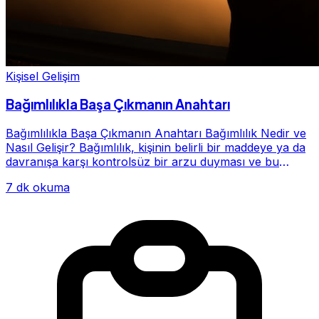
Kişisel Gelişim
Bağımlılıkla Başa Çıkmanın Anahtarı
Bağımlılıkla Başa Çıkmanın Anahtarı Bağımlılık Nedir ve
Nasıl Gelişir? Bağımlılık, kişinin belirli bir maddeye ya da
davranışa karşı kontrolsüz bir arzu duyması ve bu
alışkanlığın giderek hayatının me...
7 dk okuma