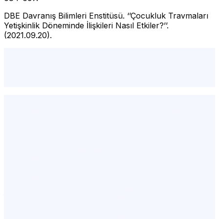
DBE Davranış Bilimleri Enstitüsü. ‘’Çocukluk Travmaları
Yetişkinlik Döneminde İlişkileri Nasıl Etkiler?’’.
(2021.09.20).
Çocukluk Travmalarının Gölgesi,Yaygın Kaygı
Bozukluğu, Sosyal Kaygı, Panik Bozukluk, Obsesif
Kompulsif Bozukluk ve Travma Sonrası Stres
Bozukluğu
istanbul psikolog,psikolog İstanbul,psikolog,şişli
psikolog,istanbul psikolog tavsiye,istanbul en iyi
psikolog,psikolog ücretleri,istanbul psikolog
fiyatları,istanbul psikolog tavsiye,en iyi psikolog
İstanbul,i̇stanbul psikolog ücretleri,psikolog
fiyatları,psikolog randevu,istanbulda psikolog,fulya
psikoloji,istanbul psikolog ücretleri,psiko
İstanbul,Psikohelp,istanbul avrupa yakası
psikolog,istanbul'da en iyi psikolog,psikolog
tavsiye,avrupa yakası psikolog,en iyi psikolog
i̇stanbul,psikolog şişli,online psikiyatri,online psikolojik
danışmanlık,psikolog randevu ücretsiz,i̇stanbul
psikolog,psikolog fiyatları,pedagog,psikolog istanbul