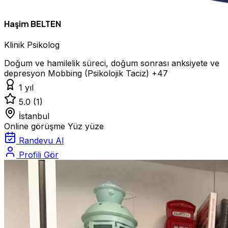
Haşim BELTEN
Klinik Psikolog
Doğum ve hamilelik süreci, doğum sonrası anksiyete ve
depresyon
Mobbing (Psikolojik Taciz)
+47
1 yıl
5.0
(1)
İstanbul
Online görüşme
Yüz yüze
Randevu Al
Profili Gör