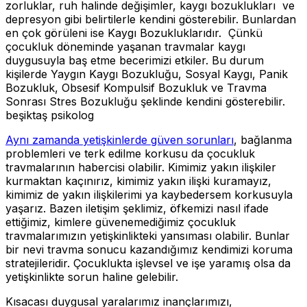
zorluklar, ruh halinde değişimler, kaygı bozuklukları ve
depresyon gibi belirtilerle kendini gösterebilir. Bunlardan
en çok görüleni ise Kaygı Bozukluklarıdır. Çünkü
çocukluk döneminde yaşanan travmalar kaygı
duygusuyla baş etme becerimizi etkiler. Bu durum
kişilerde Yaygın Kaygı Bozukluğu, Sosyal Kaygı, Panik
Bozukluk, Obsesif Kompulsif Bozukluk ve Travma
Sonrası Stres Bozukluğu şeklinde kendini gösterebilir.
beşiktaş psikolog
Aynı zamanda yetişkinlerde güven sorunları
, bağlanma
problemleri ve terk edilme korkusu da çocukluk
travmalarının habercisi olabilir. Kimimiz yakın ilişkiler
kurmaktan kaçınırız, kimimiz yakın ilişki kuramayız,
kimimiz de yakın ilişkilerimi ya kaybedersem korkusuyla
yaşarız. Bazen iletişim şeklimiz, öfkemizi nasıl ifade
ettiğimiz, kimlere güvenemediğimiz çocukluk
travmalarımızın yetişkinlikteki yansıması olabilir. Bunlar
bir nevi travma sonucu kazandığımız kendimizi koruma
stratejileridir. Çocuklukta işlevsel ve işe yaramış olsa da
yetişkinlikte sorun haline gelebilir.
Kısacası duygusal yaralarımız inançlarımızı,