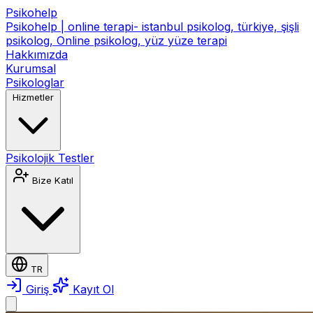
Psikohelp
Psikohelp | online terapi- istanbul psikolog, türkiye, şişli
psikolog, Online psikolog, yüz yüze terapi
Hakkımızda
Kurumsal
Psikologlar
Hizmetler
Psikolojik Testler
Bize Katıl
TR
Giriş
Kayıt Ol