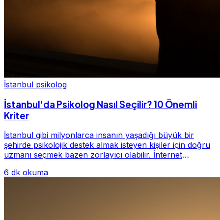
İstanbul psikolog
İstanbul'da Psikolog Nasıl Seçilir? 10 Önemli
Kriter
İstanbul gibi milyonlarca insanın yaşadığı büyük bir
şehirde psikolojik destek almak isteyen kişiler için doğru
uzmanı seçmek bazen zorlayıcı olabilir. İnternet
üzerinde yüzlerce farklı İstanbul psiko...
6 dk okuma