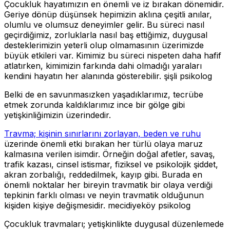
Çocukluk hayatımızın en önemli ve iz bırakan dönemidir.
Geriye dönüp düşünsek hepimizin aklına çeşitli anılar,
olumlu ve olumsuz deneyimler gelir. Bu süreci nasıl
geçirdiğimiz, zorluklarla nasıl baş ettiğimiz, duygusal
desteklerimizin yeterli olup olmamasının üzerimizde
büyük etkileri var. Kimimiz bu süreci nispeten daha hafif
atlatırken, kimimizin farkında dahi olmadığı yaraları
kendini hayatın her alanında gösterebilir. şişli psikolog
Belki de en savunmasızken yaşadıklarımız, tecrübe
etmek zorunda kaldıklarımız ince bir gölge gibi
yetişkinliğimizin üzerindedir.
Travma; kişinin sınırlarını zorlayan, beden ve ruhu
üzerinde önemli etki bırakan her türlü olaya maruz
kalmasına verilen isimdir. Örneğin doğal afetler, savaş,
trafik kazası, cinsel istismar, fiziksel ve psikolojik şiddet,
akran zorbalığı, reddedilmek, kayıp gibi. Burada en
önemli noktalar her bireyin travmatik bir olaya verdiği
tepkinin farklı olması ve neyin travmatik olduğunun
kişiden kişiye değişmesidir. mecidiyeköy psikolog
Çocukluk travmaları; yetişkinlikte duygusal düzenlemede