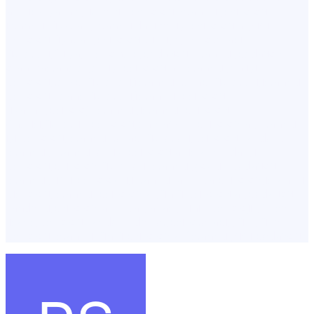
avrupa yakası,ücretsiz psikolog İstanbul,psikolog
istanbul fiyatları,istanbuldaki en iyi psikologlar,şişli
psikolog fiyatları,psikolog türkiye,psikoterapi
ücretleri,fulya, Psikohelp,pedagog İstanbul,pedagog
olan hastaneler,en iyi psikologlar İstanbul,en iyi
psikolog,terapi ücretleri,i̇stanbul terapi ücretleri,istanbul
psikolog seans ücretleri,i̇stanbul psikolog
fiyatları,psikoloji İstanbul,istanbul psikolog
önerisi,ücretsiz psikolog,en başarılı psikologlar,istanbul
iyi psikolog,istanbul terapi ücretleri,psikolog randevu
İstanbul,istanbul en iyi psikologlar,istanbulda iyi
psikolog,psikolog ücretleri İstanbul,çoçuk pedagog
İstanbul,ilişki psikoloğu,istanbul avrupa psikolog,istanbul
piskolog,istanbul psikologlar,ünlü psikologlar,pedagog
randevu,psikolog avrupa yakası,klinik psikoloji yüksek
lisans,psikolog randevu devlet,psikoterapi,yüz yüze
psikolog İstanbul,ünlü psikologlar i̇stanbul,şişli pedagog