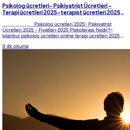
Psikolog ücretleri- Psikiyatrist Ücretleri -
Terapi ücretleri 2025-terapist ücretleri 2025-
Fiyatları-2025
Psikolog ücretleri 2025- Psikiyatrist
Ücretleri 2025 - Fiyatları-2025 Psikoterapi Nedir?–
istanbul psikolog ücretleri,online terapi ücretleri 2025
Psikoterapi genelde danışan ter...
9 dk okuma