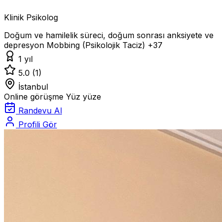
Klinik Psikolog
Doğum ve hamilelik süreci, doğum sonrası anksiyete ve
depresyon
Mobbing (Psikolojik Taciz)
+37
1 yıl
5.0
(1)
İstanbul
Online görüşme
Yüz yüze
Randevu Al
Profili Gör