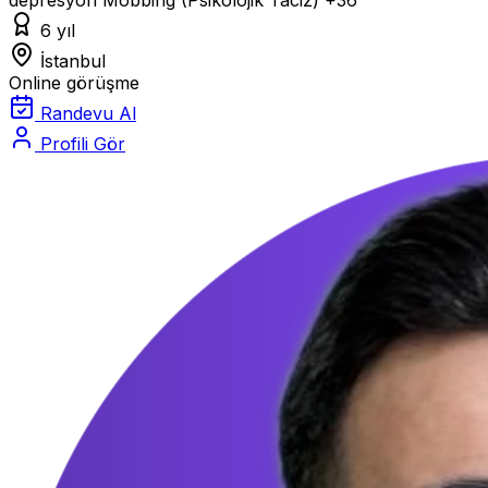
6 yıl
İstanbul
Online görüşme
Randevu Al
Profili Gör