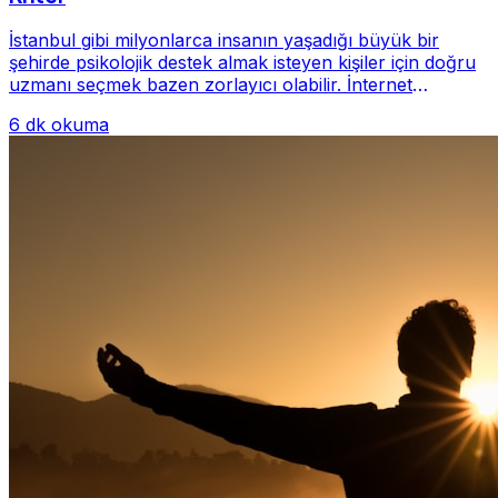
İstanbul gibi milyonlarca insanın yaşadığı büyük bir
şehirde psikolojik destek almak isteyen kişiler için doğru
uzmanı seçmek bazen zorlayıcı olabilir. İnternet
üzerinde yüzlerce farklı İstanbul psiko...
6 dk okuma