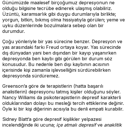
Günümüzde maalesef birçoğumuz depresyonun ne
olduğu bilgisine tecrübe edinerek ulaşmış olabiliriz.
Üzüntü, karamsarlık gibi duygu durumlarıyla birlikte;
yorgun, bitkin, bıkmış olma hissiyatıyla görülen; yeme ve
uyku düzenlerinde bozulmalara sebep olan bir
durumdur.
Çoğu yönleriyle bir yas sürecine benzer. Depresyon ve
yas arasındaki farkı Freud ortaya koyar. Yas sürecinde
dış dünyadan yani ben dışından bir kayıp yaşanırken
depresyonda ben kaybı gibi görülen bir durum söz
konusudur. Bu nedenle ben dışı kaybının acısının
içerisinde kişi zamanla işlevselliğini sürdürebilirken
depresyonda sürdüremez.
Greenson’a göre de terapistlerin (hatta başarılı
analistlerin) depresyonu tatmış kişiler olduğunu söyler.
Nancy Williams da psikoterapistlerin depresif karakterli
olduklarından dolayı bu mesleği tercih ettiklerine değinir.
Öyle ki bir kişi diğerinin acısıyla bu denli empati kurabilir.
Sidney Blatt’a göre depresif kişilikler yelpazesi
incelendiğinde iki ucuna;
içe atmalı depresif
ve
anaklitik