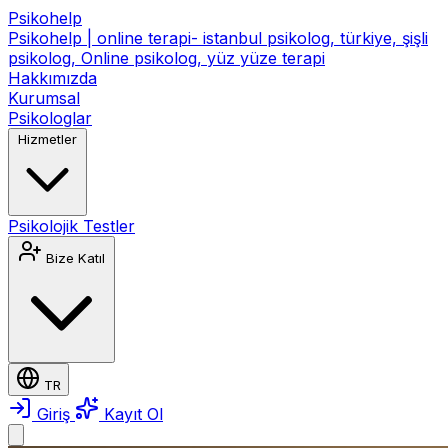
Psikohelp
Psikohelp | online terapi- istanbul psikolog, türkiye, şişli
psikolog, Online psikolog, yüz yüze terapi
Hakkımızda
Kurumsal
Psikologlar
Hizmetler
Psikolojik Testler
Bize Katıl
TR
Giriş
Kayıt Ol