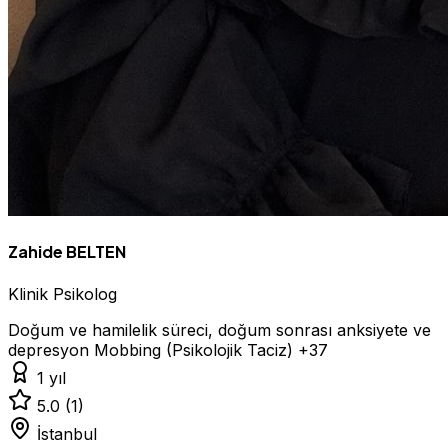
Zahide BELTEN
Klinik Psikolog
Doğum ve hamilelik süreci, doğum sonrası anksiyete ve
depresyon
Mobbing (Psikolojik Taciz)
+37
1 yıl
5.0
(1)
İstanbul