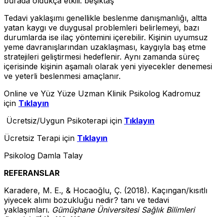
burada oldukça etkili. beşiktaş
Tedavi yaklaşımı genellikle beslenme danışmanlığı, altta
yatan kaygı ve duygusal problemleri belirlemeyi, bazı
durumlarda ise ilaç yöntemini içerebilir. Kişinin uyumsuz
yeme davranışlarından uzaklaşması, kaygıyla baş etme
stratejileri geliştirmesi hedeflenir. Aynı zamanda süreç
içerisinde kişinin aşamalı olarak yeni yiyecekler denemesi
ve yeterli beslenmesi amaçlanır.
Online ve Yüz Yüze Uzman Klinik Psikolog Kadromuz
için
Tıklayın
Ücretsiz/Uygun Psikoterapi için
Tıklayın
Ücretsiz Terapi için
Tıklayın
Psikolog Damla Talay
REFERANSLAR
Karadere, M. E., & Hocaoğlu, Ç. (2018). Kaçıngan/kısıtlı
yiyecek alımı bozukluğu nedir? tanı ve tedavi
yaklaşımları.
Gümüşhane Üniversitesi Sağlık Bilimleri