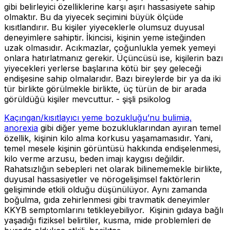
gibi belirleyici özelliklerine karşı aşırı hassasiyete sahip
olmaktır. Bu da yiyecek seçimini büyük ölçüde
kısıtlandırır. Bu kişiler yiyeceklerle olumsuz duyusal
deneyimlere sahiptir. İkincisi, kişinin yeme isteğinden
uzak olmasıdır. Acıkmazlar, çoğunlukla yemek yemeyi
onlara hatırlatmanız gerekir. Üçüncüsü ise, kişilerin bazı
yiyecekleri yerlerse başlarına kötü bir şey geleceği
endişesine sahip olmalarıdır. Bazı bireylerde bir ya da iki
tür birlikte görülmekle birlikte, üç türün de bir arada
görüldüğü kişiler mevcuttur. - şişli psikolog
Kaçıngan/kısıtlayıcı yeme bozukluğu’nu bulimia,
anorexia
gibi diğer yeme bozukluklarından ayıran temel
özellik, kişinin kilo alma korkusu yaşamamasıdır. Yani,
temel mesele kişinin görüntüsü hakkında endişelenmesi,
kilo verme arzusu, beden imajı kaygısı değildir.
Rahatsızlığın sebepleri net olarak bilinememekle birlikte,
duyusal hassasiyetler ve nörogelişimsel faktörlerin
gelişiminde etkili olduğu düşünülüyor. Aynı zamanda
boğulma, gıda zehirlenmesi gibi travmatik deneyimler
KKYB semptomlarını tetikleyebiliyor. Kişinin gıdaya bağlı
yaşadığı fiziksel belirtiler, kusma, mide problemleri de