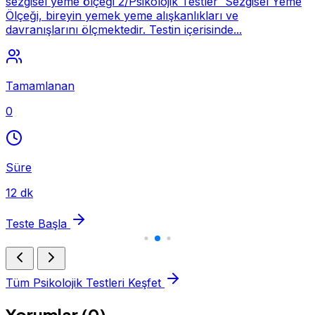
sezgisel yeme ölçeği 2/Psikolojik Testler Sezgisel Yeme
Ölçeği, bireyin yemek yeme alışkanlıkları ve
davranışlarını ölçmektedir. Testin içerisinde...
Tamamlanan
0
Süre
12 dk
Teste Başla
Tüm Psikolojik Testleri Keşfet
Yorumlar (0)