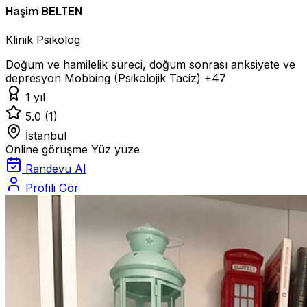
Haşim BELTEN
Klinik Psikolog
Doğum ve hamilelik süreci, doğum sonrası anksiyete ve
depresyon
Mobbing (Psikolojik Taciz)
+47
1 yıl
5.0
(1)
İstanbul
Online görüşme
Yüz yüze
Randevu Al
Profili Gör