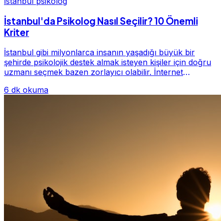
İstanbul psikolog
İstanbul'da Psikolog Nasıl Seçilir? 10 Önemli
Kriter
İstanbul gibi milyonlarca insanın yaşadığı büyük bir
şehirde psikolojik destek almak isteyen kişiler için doğru
uzmanı seçmek bazen zorlayıcı olabilir. İnternet
üzerinde yüzlerce farklı İstanbul psiko...
6 dk okuma