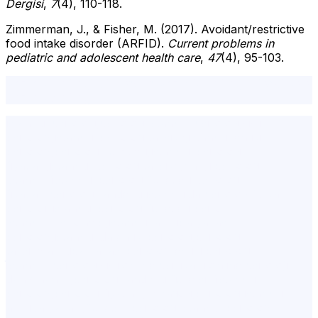
Dergisi
,
7
(4), 110-118.
Zimmerman, J., & Fisher, M. (2017). Avoidant/restrictive
food intake disorder (ARFID).
Current problems in
pediatric and adolescent health care
,
47
(4), 95-103.
yeme bozukluğu, kaçıngan yeme bozukluğu, kısıtlayıcı
yeme bozukluğu
istanbul psikolog,psikolog İstanbul,psikolog,şişli
psikolog,istanbul psikolog tavsiye,istanbul en iyi
psikolog,psikolog ücretleri,istanbul psikolog
fiyatları,istanbul psikolog tavsiye,en iyi psikolog
İstanbul,i̇stanbul psikolog ücretleri,psikolog
fiyatları,psikolog randevu,istanbulda psikolog,fulya
psikoloji,istanbul psikolog ücretleri,psiko
İstanbul,Psikohelp,istanbul avrupa yakası
psikolog,istanbul'da en iyi psikolog,psikolog
tavsiye,avrupa yakası psikolog,en iyi psikolog
i̇stanbul,psikolog şişli,online psikiyatri,online psikolojik
danışmanlık,psikolog randevu ücretsiz,i̇stanbul
psikolog,psikolog fiyatları,pedagog,psikolog istanbul
avrupa yakası,ücretsiz psikolog İstanbul,psikolog