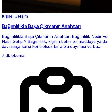
Kişisel Gelişim
Bağımlılıkla Başa Çıkmanın Anahtarı
Bağımlılıkla Başa Çıkmanın Anahtarı Bağımlılık Nedir ve
Nasıl Gelişir? Bağımlılık, kişinin belirli bir maddeye ya da
davranışa karşı kontrolsüz bir arzu duyması ve bu
alışkanlığın giderek hayatının me...
7 dk okuma