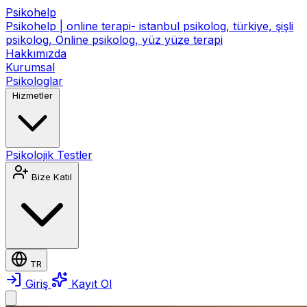
Psikohelp
Psikohelp | online terapi- istanbul psikolog, türkiye, şişli
psikolog, Online psikolog, yüz yüze terapi
Hakkımızda
Kurumsal
Psikologlar
Hizmetler
Psikolojik Testler
Bize Katıl
TR
Giriş
Kayıt Ol