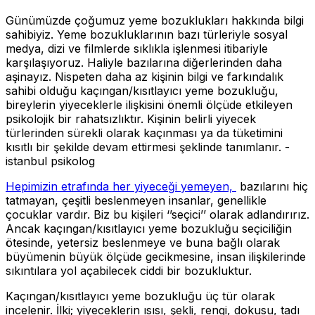
Günümüzde çoğumuz yeme bozuklukları hakkında bilgi
sahibiyiz. Yeme bozukluklarının bazı türleriyle sosyal
medya, dizi ve filmlerde sıklıkla işlenmesi itibariyle
karşılaşıyoruz. Haliyle bazılarına diğerlerinden daha
aşinayız. Nispeten daha az kişinin bilgi ve farkındalık
sahibi olduğu kaçıngan/kısıtlayıcı yeme bozukluğu,
bireylerin yiyeceklerle ilişkisini önemli ölçüde etkileyen
psikolojik bir rahatsızlıktır. Kişinin belirli yiyecek
türlerinden sürekli olarak kaçınması ya da tüketimini
kısıtlı bir şekilde devam ettirmesi şeklinde tanımlanır. -
istanbul psikolog
Hepimizin etrafında her yiyeceği yemeyen,
bazılarını hiç
tatmayan, çeşitli beslenmeyen insanlar, genellikle
çocuklar vardır. Biz bu kişileri ‘’seçici’’ olarak adlandırırız.
Ancak kaçıngan/kısıtlayıcı yeme bozukluğu seçiciliğin
ötesinde, yetersiz beslenmeye ve buna bağlı olarak
büyümenin büyük ölçüde gecikmesine, insan ilişkilerinde
sıkıntılara yol açabilecek ciddi bir bozukluktur.
Kaçıngan/kısıtlayıcı yeme bozukluğu üç tür olarak
incelenir. İlki; yiyeceklerin ısısı, şekli, rengi, dokusu, tadı