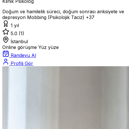
Klinik Psikolog
Doğum ve hamilelik süreci, doğum sonrası anksiyete ve
depresyon
Mobbing (Psikolojik Taciz)
+37
1 yıl
5.0
(1)
İstanbul
Online görüşme
Yüz yüze
Randevu Al
Profili Gör