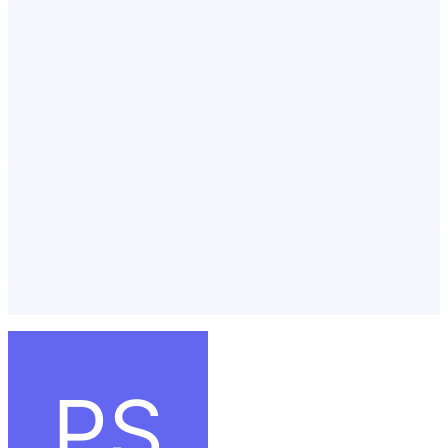
istanbul fiyatları,istanbuldaki en iyi psikologlar,şişli
psikolog fiyatları,psikolog türkiye,psikoterapi
ücretleri,fulya, Psikohelp,pedagog İstanbul,pedagog
olan hastaneler,en iyi psikologlar İstanbul,en iyi
psikolog,terapi ücretleri,i̇stanbul terapi ücretleri,istanbul
psikolog seans ücretleri,i̇stanbul psikolog
fiyatları,psikoloji İstanbul,istanbul psikolog
önerisi,ücretsiz psikolog,en başarılı psikologlar,istanbul
iyi psikolog,istanbul terapi ücretleri,psikolog randevu
İstanbul,istanbul en iyi psikologlar,istanbulda iyi
psikolog,psikolog ücretleri İstanbul,çoçuk pedagog
İstanbul,ilişki psikoloğu,istanbul avrupa psikolog,istanbul
piskolog,istanbul psikologlar,ünlü psikologlar,pedagog
randevu,psikolog avrupa yakası,klinik psikoloji yüksek
lisans,psikolog randevu devlet,psikoterapi,yüz yüze
psikolog İstanbul,ünlü psikologlar i̇stanbul,şişli pedagog