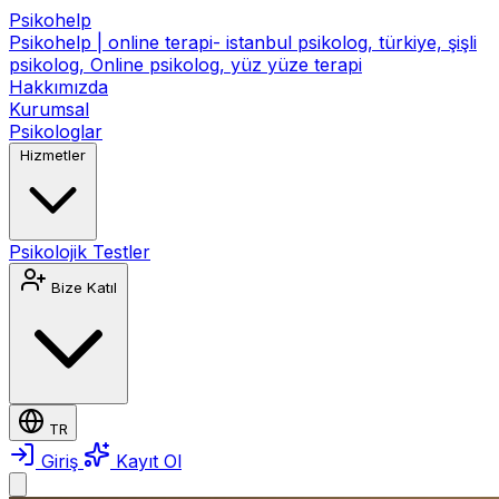
Psikohelp
Psikohelp | online terapi- istanbul psikolog, türkiye, şişli
psikolog, Online psikolog, yüz yüze terapi
Hakkımızda
Kurumsal
Psikologlar
Hizmetler
Psikolojik Testler
Bize Katıl
TR
Giriş
Kayıt Ol