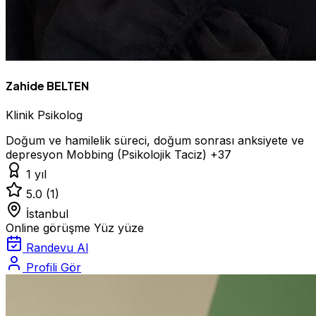
Zahide BELTEN
Klinik Psikolog
Doğum ve hamilelik süreci, doğum sonrası anksiyete ve
depresyon
Mobbing (Psikolojik Taciz)
+37
1 yıl
5.0
(1)
İstanbul
Online görüşme
Yüz yüze
Randevu Al
Profili Gör