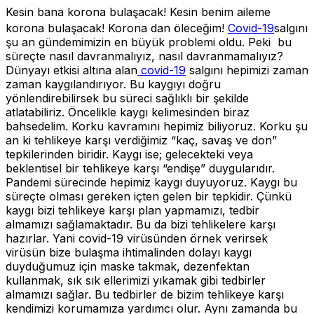
Kesin bana korona bulaşacak! Kesin benim aileme
korona bulaşacak! Korona dan öleceğim!
Covid-19
salgını
şu an gündemimizin en büyük problemi oldu. Peki bu
süreçte nasıl davranmalıyız, nasıl davranmamalıyız?
Dünyayı etkisi altına alan
covid-19
salgını hepimizi zaman
zaman kaygılandırıyor. Bu kaygıyı doğru
yönlendirebilirsek bu süreci sağlıklı bir şekilde
atlatabiliriz. Öncelikle kaygı kelimesinden biraz
bahsedelim. Korku kavramını hepimiz biliyoruz. Korku şu
an ki tehlikeye karşı verdiğimiz “kaç, savaş ve don”
tepkilerinden biridir. Kaygı ise; gelecekteki veya
beklentisel bir tehlikeye karşı “endişe” duygularıdır.
Pandemi sürecinde hepimiz kaygı duyuyoruz. Kaygı bu
süreçte olması gereken içten gelen bir tepkidir. Çünkü
kaygı bizi tehlikeye karşı plan yapmamızı, tedbir
almamızı sağlamaktadır. Bu da bizi tehlikelere karşı
hazırlar. Yani covid-19 virüsünden örnek verirsek
virüsün bize bulaşma ihtimalinden dolayı kaygı
duyduğumuz için maske takmak, dezenfektan
kullanmak, sık sık ellerimizi yıkamak gibi tedbirler
almamızı sağlar. Bu tedbirler de bizim tehlikeye karşı
kendimizi korumamıza yardımcı olur. Aynı zamanda bu