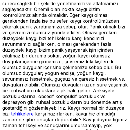
süreci sağlıklı bir şekilde yönetmemizi ve atlatmamızı
sağlayacaktır. Önemli olan nokta kaygı bizim
kontrolümüz altında olmalıdır. Eğer kaygı olması
gerekenden fazla ise bu sefer kaygı kontrolümüzden
çıkarak panik yaratmamıza sebep olur. Panik olmak bizi
ve çevremizi olumsuz yönde etkiler. Olması gereken
düzeydeki kaygı bizi tehlikelere karşı kendimizi
savunmamızı sağlarken, olması gerekenden fazla
düzeydeki kaygı bizim panik yaşayarak işin içinden
çıkılmaz bir duruma sokar.
yoğun kaygı olumsuz
duygular içerine girmemize, çevremizdeki kişileri de
olumsuz duygular içerisine çekmemize sebep olur. Bu
olumsuz duygular; yoğun endişe, yoğun kaygı,
savunmasız hissetmek, güçsüz ve çaresiz hissetmek vs.
duyguları olabilir. Olumsuz duyguları uzun süre yaşamak
bizi ruhsal bozukluklara açık hale getirir. Anksiyete
bozukluklarına, obsesif kompulsif bozukluk ve
depresyon gibi ruhsal bozuklukların bu dönemde artış
gösterdiğini gözlemleyebiliriz. Kaygı normal bir düzeyde
bizi
tehlikelere
karşı hazırlarken, kaygı hiç olmadığı
zaman ne gibi sonuçlar doğurabilir? Kaygı duymadığımız
zaman tehlikeyi ve sonuçlarını umursamayıp, yok