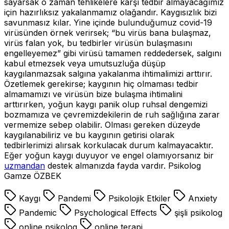
sayarsak o zaman tehlikelere karşı tedbir almayacağımız
için hazırlıksız yakalanmamız olağandır. Kaygısızlık bizi
savunmasız kılar. Yine içinde bulunduğumuz covid-19
virüsünden örnek verirsek; “bu virüs bana bulaşmaz,
virüs falan yok, bu tedbirler virüsün bulaşmasını
engelleyemez” gibi virüsü tamamen reddedersek, salgını
kabul etmezsek veya umutsuzluğa düşüp
kaygılanmazsak salgına yakalanma ihtimalimizi arttırır.
Özetlemek gerekirse; kaygının hiç olmaması tedbir
almamamızı ve virüsün bize bulaşma ihtimalini
arttırırken, yoğun kaygı panik olup ruhsal dengemizi
bozmamıza ve çevremizdekilerin de ruh sağlığına zarar
vermemize sebep olabilir. Olması gereken düzeyde
kaygılanabiliriz ve bu kaygının getirisi olarak
tedbirlerimizi alırsak korkulacak durum kalmayacaktır.
Eğer yoğun kaygı duyuyor ve engel olamıyorsanız bir
uzmandan
destek almanızda fayda vardır. Psikolog
Gamze ÖZBEK
Kaygı
Pandemi
Psikolojik Etkiler
Anxiety
Pandemic
Psychological Effects
şişli psikolog
online psikolog
online terapi