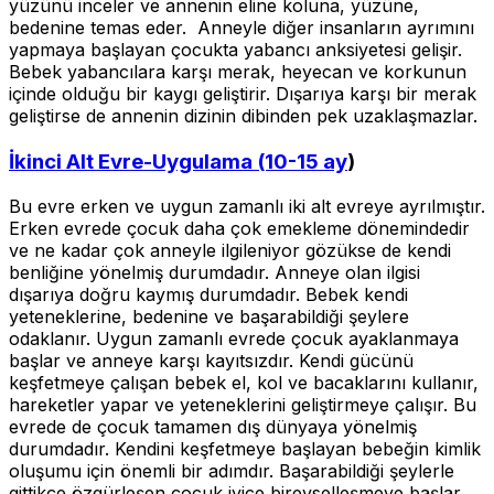
yüzünü inceler ve annenin eline koluna, yüzüne,
bedenine temas eder. Anneyle diğer insanların ayrımını
yapmaya başlayan çocukta yabancı anksiyetesi gelişir.
Bebek yabancılara karşı merak, heyecan ve korkunun
içinde olduğu bir kaygı geliştirir. Dışarıya karşı bir merak
geliştirse de annenin dizinin dibinden pek uzaklaşmazlar.
İkinci Alt Evre-Uygulama (10-15 ay
)
Bu evre erken ve uygun zamanlı iki alt evreye ayrılmıştır.
Erken evrede çocuk daha çok emekleme dönemindedir
ve ne kadar çok anneyle ilgileniyor gözükse de kendi
benliğine yönelmiş durumdadır. Anneye olan ilgisi
dışarıya doğru kaymış durumdadır. Bebek kendi
yeteneklerine, bedenine ve başarabildiği şeylere
odaklanır. Uygun zamanlı evrede çocuk ayaklanmaya
başlar ve anneye karşı kayıtsızdır. Kendi gücünü
keşfetmeye çalışan bebek el, kol ve bacaklarını kullanır,
hareketler yapar ve yeteneklerini geliştirmeye çalışır. Bu
evrede de çocuk tamamen dış dünyaya yönelmiş
durumdadır. Kendini keşfetmeye başlayan bebeğin kimlik
oluşumu için önemli bir adımdır. Başarabildiği şeylerle
gittikçe özgürleşen çocuk iyice bireyselleşmeye başlar.