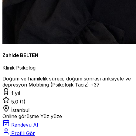
Zahide BELTEN
Klinik Psikolog
Doğum ve hamilelik süreci, doğum sonrası anksiyete ve
depresyon
Mobbing (Psikolojik Taciz)
+37
1 yıl
5.0
(1)
İstanbul
Online görüşme
Yüz yüze
Randevu Al
Profili Gör