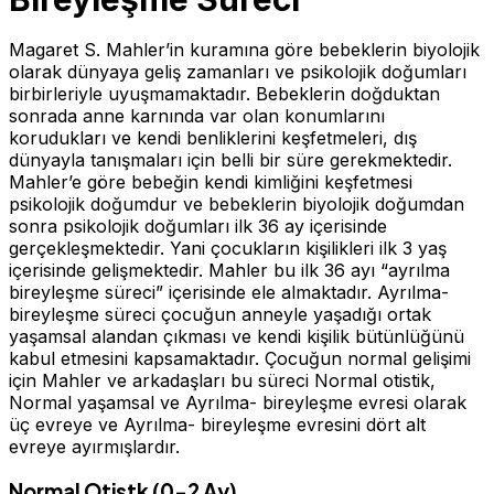
Magaret S. Mahler’in kuramına göre bebeklerin biyolojik
olarak dünyaya geliş zamanları ve psikolojik doğumları
birbirleriyle uyuşmamaktadır. Bebeklerin doğduktan
sonrada anne karnında var olan konumlarını
korudukları ve kendi benliklerini keşfetmeleri, dış
dünyayla tanışmaları için belli bir süre gerekmektedir.
Mahler’e göre bebeğin kendi kimliğini keşfetmesi
psikolojik doğumdur ve bebeklerin biyolojik doğumdan
sonra psikolojik doğumları ilk 36 ay içerisinde
gerçekleşmektedir. Yani çocukların kişilikleri ilk 3 yaş
içerisinde gelişmektedir. Mahler bu ilk 36 ayı “ayrılma
bireyleşme süreci” içerisinde ele almaktadır. Ayrılma-
bireyleşme süreci çocuğun anneyle yaşadığı ortak
yaşamsal alandan çıkması ve kendi kişilik bütünlüğünü
kabul etmesini kapsamaktadır. Çocuğun normal gelişimi
için Mahler ve arkadaşları bu süreci Normal otistik,
Normal yaşamsal ve Ayrılma- bireyleşme evresi olarak
üç evreye ve Ayrılma- bireyleşme evresini dört alt
evreye ayırmışlardır.
Normal Otistk (0-2 Ay)