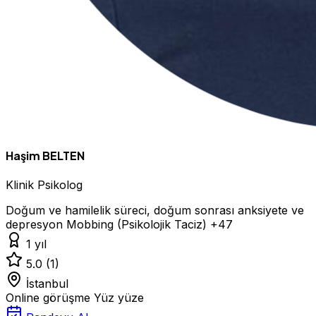
Haşim BELTEN
Klinik Psikolog
Doğum ve hamilelik süreci, doğum sonrası anksiyete ve
depresyon
Mobbing (Psikolojik Taciz)
+47
1 yıl
5.0
(1)
İstanbul
Online görüşme
Yüz yüze