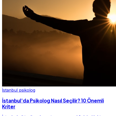
İstanbul psikolog
İstanbul'da Psikolog Nasıl Seçilir? 10 Önemli
Kriter