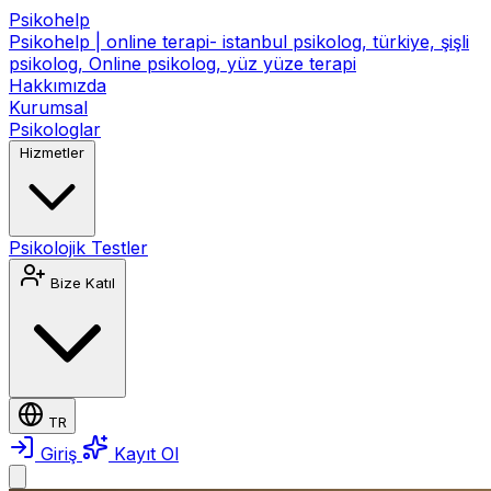
Psikohelp
Psikohelp | online terapi- istanbul psikolog, türkiye, şişli
psikolog, Online psikolog, yüz yüze terapi
Hakkımızda
Kurumsal
Psikologlar
Hizmetler
Psikolojik Testler
Bize Katıl
TR
Giriş
Kayıt Ol