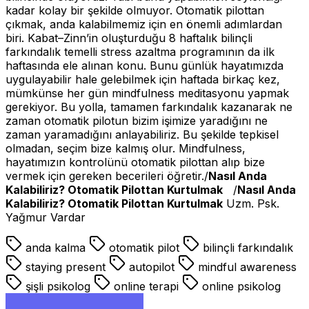
kadar kolay bir şekilde olmuyor. Otomatik pilottan
çıkmak, anda kalabilmemiz için en önemli adımlardan
biri. Kabat–Zinn’in oluşturduğu 8 haftalık bilinçli
farkındalık temelli stress azaltma programının da ilk
haftasında ele alınan konu. Bunu günlük hayatımızda
uygulayabilir hale gelebilmek için haftada birkaç kez,
mümkünse her gün mindfulness meditasyonu yapmak
gerekiyor. Bu yolla, tamamen farkındalık kazanarak ne
zaman otomatik pilotun bizim işimize yaradığını ne
zaman yaramadığını anlayabiliriz. Bu şekilde tepkisel
olmadan, seçim bize kalmış olur. Mindfulness,
hayatımızın kontrolünü otomatik pilottan alıp bize
vermek için gereken becerileri öğretir./
Nasıl Anda
Kalabiliriz?
Otomatik Pilottan Kurtulmak
/
Nasıl Anda
Kalabiliriz?
Otomatik Pilottan Kurtulmak
Uzm. Psk.
Yağmur Vardar
anda kalma
otomatik pilot
bilinçli farkındalık
staying present
autopilot
mindful awareness
şişli psikolog
online terapi
online psikolog