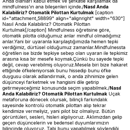
Anda olanları kabul etmek ve şefkatle karşılamak da
mindfulness’ın ana bileşenleri içinde./
Nasıl Anda
Kalabiliriz?
Otomatik Pilottan Kurtulmak
[caption
id="attachment_58899" align="alignright" width="630"]
Nasıl Anda Kalabiliriz? Otomatik Pilottan
Kurtulmak[/caption] Mindfulness öğretisine göre,
otomatik pilotta olduğumuz anlar mindful olmadığımız
anlar.Yani bir uyaranla karşılaştığımızda hemen tepki
verdiğimiz, dürtüsel olduğumuz zamanlar.Mindfulnessta
öğretilen ise bizde tepkiye sebep olan uyaran ile tepkimiz
arasına kısa bir mesefe koymak.Çünkü bu sayede tepki
değil, cevap verebilmiş oluyoruz.Mesela biri bize hakaret
ettiğinde öfkeleniyorsak bunu hissedip bunu öfke
duygusu olarak adlandırmak, o anda zihnimize gelen
düşünceyi farketmek ve hangisini dile getirip
getirmeyeceğimiz konusunda seçim yapabilmek./
Nasıl
Anda Kalabiliriz?
Otomatik Pilottan Kurtulmak
Uçak
metaforuna dönecek olursak, bilinçli farkındalık
sayesinde kontrolü otomatik pilottan alıp tekrar
kendimize vermeliyiz, yani pilot biz olmalıyız. Bütün
görüntüleri, sesleri, hisleri algılıyoruz. Aklımızdan gelip
geçen düşüncelerin ve bedensel duyumlarımızın
bilincinde oluyoruz. Tabi bunu yapabilmek söylendiği