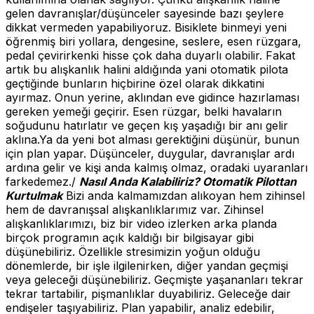
gelen davranışlar/düşünceler sayesinde bazı şeylere
dikkat vermeden yapabiliyoruz. Bisiklete binmeyi yeni
öğrenmiş biri yollara, dengesine, seslere, esen rüzgara,
pedal çevirirkenki hisse çok daha duyarlı olabilir. Fakat
artık bu alışkanlık halini aldığında yani otomatik pilota
geçtiğinde bunların hiçbirine özel olarak dikkatini
ayırmaz. Onun yerine, aklından eve gidince hazırlaması
gereken yemeği geçirir. Esen rüzgar, belki havaların
soğudunu hatırlatır ve geçen kış yaşadığı bir anı gelir
aklına.Ya da yeni bot alması gerektiğini düşünür, bunun
için plan yapar. Düşünceler, duygular, davranışlar ardı
ardına gelir ve kişi anda kalmış olmaz, oradaki uyaranları
farkedemez./
Nasıl Anda Kalabiliriz?
Otomatik Pilottan
Kurtulmak
Bizi anda kalmamızdan alıkoyan hem zihinsel
hem de davranışsal alışkanlıklarımız var. Zihinsel
alışkanlıklarımızı, biz bir video izlerken arka planda
birçok programın açık kaldığı bir bilgisayar gibi
düşünebiliriz. Özellikle stresimizin yoğun olduğu
dönemlerde, bir işle ilgilenirken, diğer yandan geçmişi
veya geleceği düşünebiliriz. Geçmişte yaşananları tekrar
tekrar tartabilir, pişmanlıklar duyabiliriz. Geleceğe dair
endişeler taşıyabiliriz. Plan yapabilir, analiz edebilir,