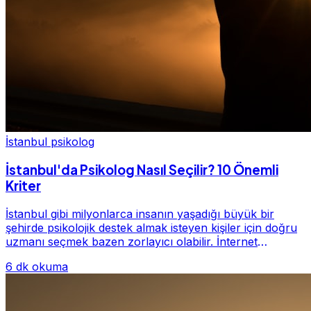
İstanbul psikolog
İstanbul'da Psikolog Nasıl Seçilir? 10 Önemli
Kriter
İstanbul gibi milyonlarca insanın yaşadığı büyük bir
şehirde psikolojik destek almak isteyen kişiler için doğru
uzmanı seçmek bazen zorlayıcı olabilir. İnternet
üzerinde yüzlerce farklı İstanbul psiko...
6 dk okuma