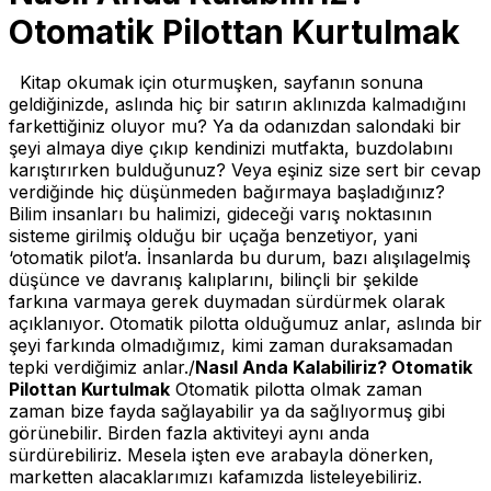
Otomatik Pilottan Kurtulmak
Kitap okumak için oturmuşken, sayfanın sonuna
geldiğinizde, aslında hiç bir satırın aklınızda kalmadığını
farkettiğiniz oluyor mu? Ya da odanızdan salondaki bir
şeyi almaya diye çıkıp kendinizi mutfakta, buzdolabını
karıştırırken bulduğunuz? Veya eşiniz size sert bir cevap
verdiğinde hiç düşünmeden bağırmaya başladığınız?
Bilim insanları bu halimizi, gideceği varış noktasının
sisteme girilmiş olduğu bir uçağa benzetiyor, yani
‘otomatik pilot’a. İnsanlarda bu durum, bazı alışılagelmiş
düşünce ve davranış kalıplarını, bilinçli bir şekilde
farkına varmaya gerek duymadan sürdürmek olarak
açıklanıyor. Otomatik pilotta olduğumuz anlar, aslında bir
şeyi farkında olmadığımız, kimi zaman duraksamadan
tepki verdiğimiz anlar./
Nasıl Anda Kalabiliriz?
Otomatik
Pilottan Kurtulmak
Otomatik pilotta olmak zaman
zaman bize fayda sağlayabilir ya da sağlıyormuş gibi
görünebilir. Birden fazla aktiviteyi aynı anda
sürdürebiliriz. Mesela işten eve arabayla dönerken,
marketten alacaklarımızı kafamızda listeleyebiliriz.