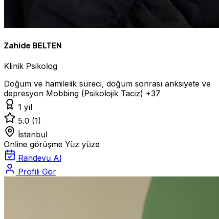
Zahide BELTEN
Klinik Psikolog
Doğum ve hamilelik süreci, doğum sonrası anksiyete ve
depresyon
Mobbing (Psikolojik Taciz)
+37
1 yıl
5.0
(1)
İstanbul
Online görüşme
Yüz yüze
Randevu Al
Profili Gör