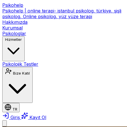
Psikohelp
Psikohelp | online terapi- istanbul psikolog, türkiye, şişli
psikolog, Online psikolog, yüz yüze terapi
Hakkımızda
Kurumsal
Psikologlar
Hizmetler
Psikolojik Testler
Bize Katıl
TR
Giriş
Kayıt Ol