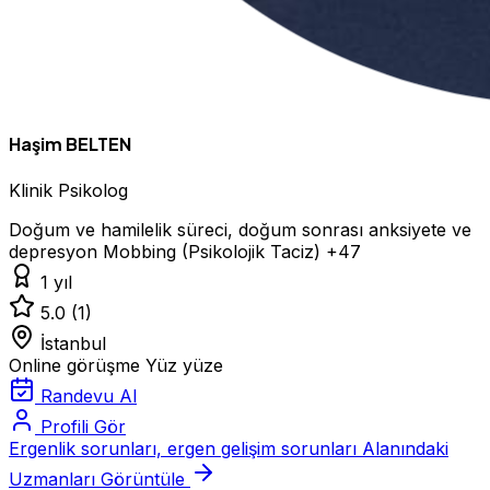
Haşim BELTEN
Klinik Psikolog
Doğum ve hamilelik süreci, doğum sonrası anksiyete ve
depresyon
Mobbing (Psikolojik Taciz)
+47
1 yıl
5.0
(1)
İstanbul
Online görüşme
Yüz yüze
Randevu Al
Profili Gör
Ergenlik sorunları, ergen gelişim sorunları Alanındaki
Uzmanları Görüntüle