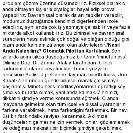
problem çözme üzerine düşünebiliriz. Fiziksel olarak o
anda olmayan kişilerle diyaloglar hayal edip prova
yapabiliriz. Davranışsal olarak da ani tepkiler verebilir,
modumuz düştüğünde kendimizi diğerlerinden izole
edebiliriz, aynı anda çok iş yapmaya çalışabilir veya fazla
miktarda alkol kullanabiliriz. Bu zihinsel ve davranışsal
süreçlerin hepsi aslında çok doğal ve olağan olduğu gibi
bizim anda kalmamıza engel olan aktivitelerdir./
Nasıl
Anda Kalabiliriz?
Otomatik Pilottan Kurtulmak
Son
yıllarda adını sıkça duyduğumuz bir terim ‘mindfulness’.
Dilimize Doç. Dr. Zümra Atalay tarafından ‘bilinçli
farkındalık’ olarak çevrilmekte. Temeli yüzyıllar
öncesinin Budist öğretilerine dayanan mindfulness, Jon
Kabat-Zinn öncülüğünde bilimsel olarak çalışılmaya
başlanmış. Mindfulness meditasyonlarının öğrettiği şey
şimdi ve burada olmak, yani anda kalmak. Zihnimizi,
dikkatini şimdiye verme konusunda eğitmek. O anda
meydana gelmekte olan tüm içsel ve dışsal uyaranların
farkına varabilmek, hatta farkettiğini farketmek. Bir nevi
üst bir farkındalık seviyesi kazanmak. Aklımıza
düşüncelerin gelmesine izin vermek, onları gözlemlemek
ve odağımızı maksatlı bir biçimde şimdiye çekebilmek.