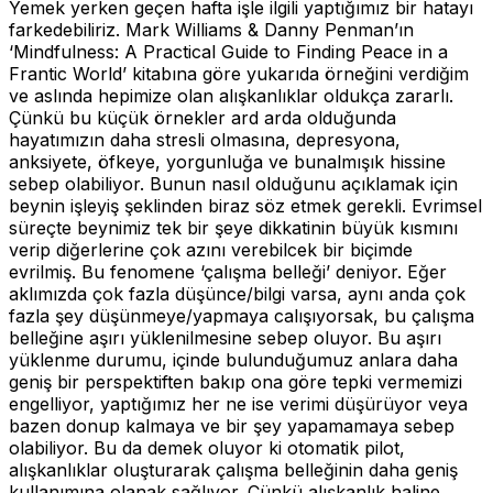
Yemek yerken geçen hafta işle ilgili yaptığımız bir hatayı
farkedebiliriz. Mark Williams & Danny Penman’ın
‘Mindfulness: A Practical Guide to Finding Peace in a
Frantic World’ kitabına göre yukarıda örneğini verdiğim
ve aslında hepimize olan alışkanlıklar oldukça zararlı.
Çünkü bu küçük örnekler ard arda olduğunda
hayatımızın daha stresli olmasına, depresyona,
anksiyete, öfkeye, yorgunluğa ve bunalmışık hissine
sebep olabiliyor. Bunun nasıl olduğunu açıklamak için
beynin işleyiş şeklinden biraz söz etmek gerekli. Evrimsel
süreçte beynimiz tek bir şeye dikkatinin büyük kısmını
verip diğerlerine çok azını verebilcek bir biçimde
evrilmiş. Bu fenomene ‘çalışma belleği’ deniyor. Eğer
aklımızda çok fazla düşünce/bilgi varsa, aynı anda çok
fazla şey düşünmeye/yapmaya calışıyorsak, bu çalışma
belleğine aşırı yüklenilmesine sebep oluyor. Bu aşırı
yüklenme durumu, içinde bulunduğumuz anlara daha
geniş bir perspektiften bakıp ona göre tepki vermemizi
engelliyor, yaptığımız her ne ise verimi düşürüyor veya
bazen donup kalmaya ve bir şey yapamamaya sebep
olabiliyor. Bu da demek oluyor ki otomatik pilot,
alışkanlıklar oluşturarak çalışma belleğinin daha geniş
kullanımına olanak sağlıyor. Çünkü alışkanlık haline