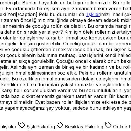
ci gibi. Bunlar hayattaki en belirgin rollerimizdir. Bu roll
rdır. Ev ortamında bir eş iken aynı zamanda bakım veren hat
zdeki Yeri[/caption] Peki bu durumlar da
ilişkiler
imizi nasıl şek
er zaman önceliğimiz niteliğinde olmaya devam edecek midir?
di annesinin de çocuğu rolün de olabilir. Bu ortamda hangi
da daha ön sırada yer alıyor? Kim için öteki rollerinizi ertel
k olanlar da eşlerine karşı bir ihmal söz konusuyken bunun
ri gelir değişim gösterebilir. Önceliği çocuk olan bir anne
evli ve çocuklu çiftlerden örnek verecek olursak, bu kişiler ka
nkü çocuk ailenin bakımına muhtaç, bazı işlerini kendi hall
tmeler sıkça görülebilir. Çocuğu öncelik alarak onun bakımıy
lir. Aslında aynı zaman da bir eş ve bir kadındır ve bu roll
u için ihmal edilmesinden söz ettik. Peki bu rollerin unutul
elir. Bu özellikleri ihmal etmesinden dolayı da eşlerini ihmal ede
 kendilerine bazı durumları yakıştıramazlar ve eşlerinden ken
e karşı belli sorumlulukları vardır ve bu sorumluluklarını ye
ımızda bazı dikkat etmemiz gereken taraflar vardır. Bir ka
tmayı bilmelidir. Evet bazen roller ilişkilerimize etki etse 
ta yapamayacağımız şey yoktur, sadece bunu etkileyen yaşa
ilişkiler
Şişli Psikolog
Beşiktaş Psikolog
Online 