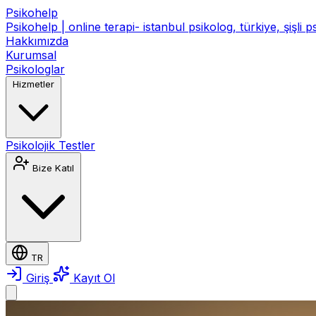
Psikohelp
Psikohelp | online terapi- istanbul psikolog, türkiye, şişli 
Hakkımızda
Kurumsal
Psikologlar
Hizmetler
Psikolojik Testler
Bize Katıl
TR
Giriş
Kayıt Ol