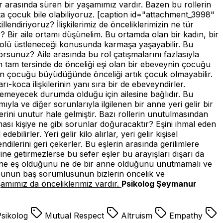
er arasında süren bir yaşamımız vardır. Bazen bu rollerin
ta çocuk bile olabiliyoruz. [caption id="attachment_3998"
illendiriyoruz? İlişkilerimiz de önceliklerimizin ne tür
 Bir aile ortamı düşünelim. Bu ortamda olan bir kadın, bir
 rolü üstleneceği konusunda karmaşa yaşayabilir. Bu
iyorsunuz? Aile arasında bu rol çatışmalarını fazlasıyla
 tam tersinde de önceliği eşi olan bir ebeveynin çocuğu
nin çocuğu büyüdüğünde önceliği artık çocuk olmayabilir.
rı-koca ilişkilerinin yanı sıra bir de ebeveyndirler.
edemeyecek durumda olduğu için ailesine bağlıdır. Bu
la ve diğer sorunlarıyla ilgilenen bir anne yeri gelir bir
erini unutur hale gelmiştir. Bazı rollerin unutulmasından
ması kişiye ne gibi sorunlar doğuracaktır? Eşini ihmal eden
bilirler. Yeri gelir kilo alırlar, yeri gelir kişisel
dilerini geri çekerler. Bu eşlerin arasında gerilimlere
rine getirmezlerse bu sefer eşler bu arayışları dışarı da
dın ne eş olduğunu ne de bir anne olduğunu unutmamalı ve
de bunun baş sorumlusunun bizlerin öncelik ve
mımız da önceliklerimiz vardır.
Psikolog Şeymanur
Psikolog
Mutual Respect
Altruism
Empathy