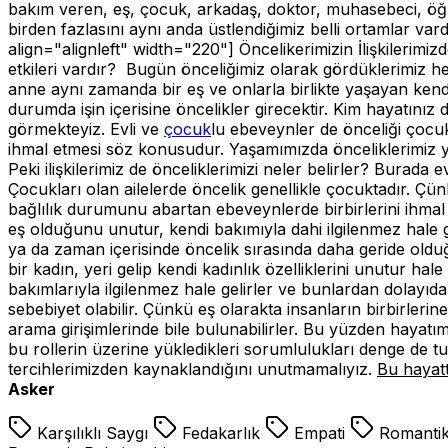
bakım veren, eş, çocuk, arkadaş, doktor, muhasebeci, öğren
birden fazlasını aynı anda üstlendiğimiz belli ortamlar va
align="alignleft" width="220"]
Öncelikerimizin İlişkilerimi
etkileri vardır? Bugün önceliğimiz olarak gördüklerimiz h
anne aynı zamanda bir eş ve onlarla birlikte yaşayan ken
durumda işin içerisine öncelikler girecektir. Kim hayatınız 
görmekteyiz. Evli ve
çocuk
lu ebeveynler de önceliği çocu
ihmal etmesi söz konusudur. Yaşamımızda önceliklerimiz ye
Peki ilişkilerimiz de önceliklerimizi neler belirler? Burada 
Çocukları olan ailelerde öncelik genellikle çocuktadır. Çü
bağlılık durumunu abartan ebeveynlerde birbirlerini ihmal e
eş olduğunu unutur, kendi bakımıyla dahi ilgilenmez hale ge
ya da zaman içerisinde öncelik sırasında daha geride olduğ
bir kadın, yeri gelip kendi kadınlık özelliklerini unutur hale g
bakımlarıyla ilgilenmez hale gelirler ve bunlardan dolayıda
sebebiyet olabilir. Çünkü eş olarakta insanların birbirlerin
arama girişimlerinde bile bulunabilirler. Bu yüzden hayat
bu rollerin üzerine yükledikleri sorumlulukları denge de tu
tercihlerimizden kaynaklandığını unutmamalıyız.
Bu hayat
Asker
Karşılıklı Saygı
Fedakarlık
Empati
Romantik 