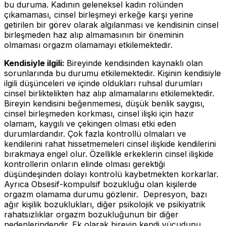
bu duruma. Kadının geleneksel kadın rolünden
çıkamaması, cinsel birleşmeyi erkeğe karşı yerine
getirilen bir görev olarak algılanması ve kendisinin cinsel
birleşmeden haz alıp almamasının bir öneminin
olmaması orgazm olamamayı etkilemektedir.
Kendisiyle ilgili:
Bireyinde kendisinden kaynaklı olan
sorunlarında bu durumu etkilemektedir. Kişinin kendisiyle
ilgili düşünceleri ve içinde oldukları ruhsal durumları
cinsel birliktelikten haz alıp almamalarını etkilemektedir.
Bireyin kendisini beğenmemesi, düşük benlik saygısı,
cinsel birleşmeden korkması, cinsel ilişki için hazır
olamam, kaygılı ve çekingen olması etki eden
durumlardandır. Çok fazla kontrollü olmaları ve
kendilerini rahat hissetmemeleri cinsel ilişkide kendilerini
bırakmaya engel olur. Özellikle erkeklerin cinsel ilişkide
kontrollerin onların elinde olması gerektiği
düşündeşinden dolayı kontrolü kaybetmekten korkarlar.
Ayrıca Obsesif-kompulsif bozukluğu olan kişilerde
orgazm olamama durumu gözlenir. Depresyon, bazı
ağır kişilik bozuklukları, diğer psikolojik ve psikiyatrik
rahatsızlıklar orgazm bozukluğunun bir diğer
nedenlerindendir. Ek olarak bireyin kendi vücudunu