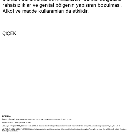
rahatsızlıklar ve genital bölgenin yapısının bozulması.
Alkol ve madde kullanımları da etkilidir.
HALİ
ÇİÇEK
KAYNAKÇA
İncesu, C. (2004). Cinsel işlevler ve cinsel işlev bozuklukları.
Klinik Psikiyatri Dergisi
,
7
(Suppl 3), 3-13.
Nedir, C. (2008). Cinsel işlev bozuklukları.
Akbulut, M. F., Üçpınar, M. B., & Gürbüz, Z. G. (2015). Kadınlarda cinsel fonksiyon bozukluklarının sınıflaması ve tedavisi.
Türkiye Klinikleri J Urology-Special Topics
,
8
(3), 10-5.
ALKAN, E. Y., & HİSLİ ŞAHİN, N. T. D. (2008).
Cinsel işlev bozuklukları ve kişilerarası tarz, öfke, kendilik algısı
(Doctoral dissertation, Ankara Üniversitesi Sosyal Bilimler Enstitüsü Uygulamalı
Psikoloji Anabilim Dalı).