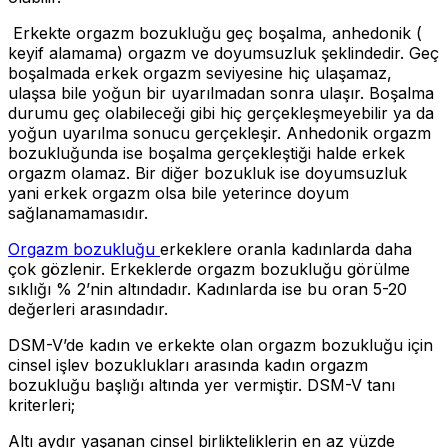
Erkekte orgazm bozukluğu geç boşalma, anhedonik (
keyif alamama) orgazm ve doyumsuzluk şeklindedir. Geç
boşalmada erkek orgazm seviyesine hiç ulaşamaz,
ulaşsa bile yoğun bir uyarılmadan sonra ulaşır. Boşalma
durumu geç olabileceği gibi hiç gerçekleşmeyebilir ya da
yoğun uyarılma sonucu gerçekleşir. Anhedonik orgazm
bozukluğunda ise boşalma gerçekleştiği halde erkek
orgazm olamaz. Bir diğer bozukluk ise doyumsuzluk
yani erkek orgazm olsa bile yeterince doyum
sağlanamamasıdır.
Orgazm bozukluğu
erkeklere oranla kadınlarda daha
çok gözlenir. Erkeklerde orgazm bozukluğu görülme
sıklığı % 2’nin altındadır. Kadınlarda ise bu oran 5-20
değerleri arasındadır.
DSM-V’de kadın ve erkekte olan orgazm bozukluğu için
cinsel işlev bozuklukları arasında kadın orgazm
bozukluğu başlığı altında yer vermiştir. DSM-V tanı
kriterleri;
Altı aydır yaşanan cinsel birlikteliklerin en az yüzde