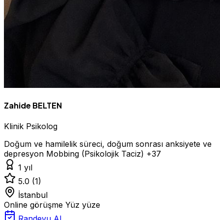
Zahide BELTEN
Klinik Psikolog
Doğum ve hamilelik süreci, doğum sonrası anksiyete ve
depresyon
Mobbing (Psikolojik Taciz)
+37
1 yıl
5.0
(1)
İstanbul
Online görüşme
Yüz yüze
Randevu Al