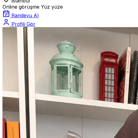
İstanbul
Online görüşme
Yüz yüze
Randevu Al
Profili Gör