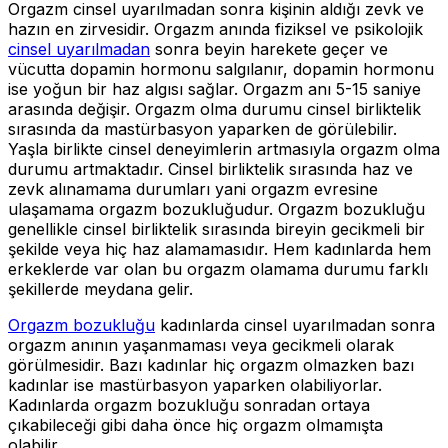
Orgazm cinsel uyarılmadan sonra kişinin aldığı zevk ve
hazın en zirvesidir. Orgazm anında fiziksel ve psikolojik
cinsel uyarılmadan
sonra beyin harekete geçer ve
vücutta dopamin hormonu salgılanır, dopamin hormonu
ise yoğun bir haz algısı sağlar. Orgazm anı 5-15 saniye
arasında değişir. Orgazm olma durumu cinsel birliktelik
sırasında da mastürbasyon yaparken de görülebilir.
Yaşla birlikte cinsel deneyimlerin artmasıyla orgazm olma
durumu artmaktadır. Cinsel birliktelik sırasında haz ve
zevk alınamama durumları yani orgazm evresine
ulaşamama orgazm bozukluğudur. Orgazm bozukluğu
genellikle cinsel birliktelik sırasında bireyin gecikmeli bir
şekilde veya hiç haz alamamasıdır. Hem kadınlarda hem
erkeklerde var olan bu orgazm olamama durumu farklı
şekillerde meydana gelir.
Orgazm bozukluğu
kadınlarda cinsel uyarılmadan sonra
orgazm anının yaşanmaması veya gecikmeli olarak
görülmesidir. Bazı kadınlar hiç orgazm olmazken bazı
kadınlar ise mastürbasyon yaparken olabiliyorlar.
Kadınlarda orgazm bozukluğu sonradan ortaya
çıkabileceği gibi daha önce hiç orgazm olmamışta
olabilir.