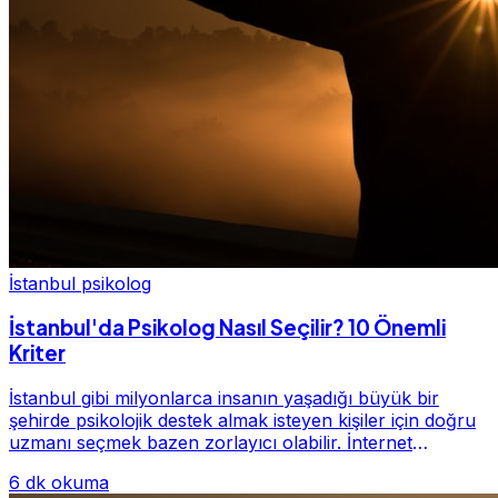
İstanbul psikolog
İstanbul'da Psikolog Nasıl Seçilir? 10 Önemli
Kriter
İstanbul gibi milyonlarca insanın yaşadığı büyük bir
şehirde psikolojik destek almak isteyen kişiler için doğru
uzmanı seçmek bazen zorlayıcı olabilir. İnternet
üzerinde yüzlerce farklı İstanbul psiko...
6 dk okuma