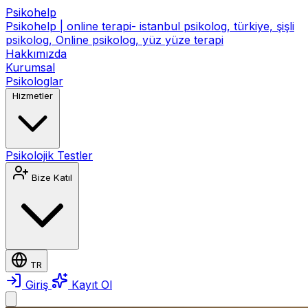
Psikohelp
Psikohelp | online terapi- istanbul psikolog, türkiye, şişli
psikolog, Online psikolog, yüz yüze terapi
Hakkımızda
Kurumsal
Psikologlar
Hizmetler
Psikolojik Testler
Bize Katıl
TR
Giriş
Kayıt Ol