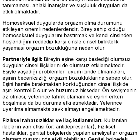
tanımaması, ahlaki inanışlar ve suçluluk duyguları da
etkili olmaktadır.
Homoseksüel duygularda orgazm olma durumunu
etkileyen önemli nedenlerdendir. Birey sahip olduğu
homoseksüel duygularını bastırmak ve kendi cinsinden
hoşlandığını reddedip karşı cinsle cinsel birliktelik
yaşaması orgazm bozukluğuna neden olur.
Partneriyle ilgili:
Bireyin eşine karşı beslediği olumsuz
duygular cinsel ilişkilerini de olumsuz etkilemektedir.
Eşiyle yaşadığı problemler, uyum içinde olmamaları,
eşinin beceriksizliği orgazm bozukluklarına sebep olur.
Eşini hamile bırakmaktan korktuğundan cinsel ilişkide
aşırı kontrollü olur ve huzursuz hisseder. Ön sevişmenin
az olması, yeterince tahrik olamam ve eşinin erken
boşalması da bu duruma etki etmektedir. Yeterince
uyarılma almamakta zevk almayı engellemektedir.
Fiziksel rahatsızlıklar ve ilaç kullanımları:
Kullanılan
ilaçların yan etkisi (ör: antidepresanlar), Fiziksel
hastalıklar, genital bölgelerde yapılan ameliyatlar orgazm
olamam durumunda etkili olabilirler. Genital bölgedeki