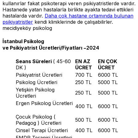
kullanırlar fakat psikoterapi veren psikiyatristlerde vardır.
Hastanede yatan hastalarla birlikte ayakta tedavi ettikleri
hastalarda vardır.
Daha çok hastane ortamında bulunan
psikiyatristler
kendi kliniklerinde de çalışabilirler.
mecidiyeköy psikolog
İstanbul Psikolog
-2024
ve Psikiyatrist Ücretleri/Fiyatları
Seans Süreleri
( 45-60
EN AZ
EN ÇOK
DK )
ÜCRET
ÜCRET
Psikiyatrist Ücretleri
700 TL
6000 TL
Psikolog Ücretleri
250 TL
5000 TL
Yetişkin Psikolog
250 TL
5000 TL
Ücretleri
Ergen Psikolog Ücretleri
400 TL
6000 TL
Çocuk Psikolog (
500 TL
6000 TL
Pedagog ) Ücretleri
Cinsel Terapi Ücretleri
400 TL
6000 TL
EMDR Terapisi Ücretleri