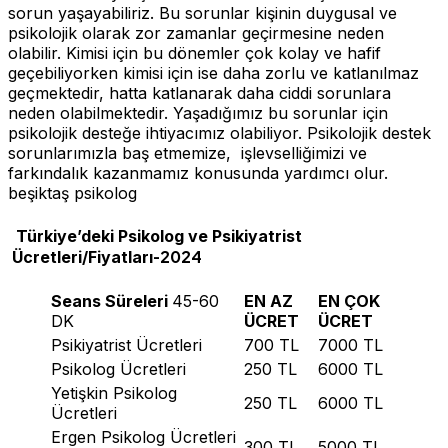
sorun yaşayabiliriz. Bu sorunlar kişinin duygusal ve
psikolojik olarak zor zamanlar geçirmesine neden
olabilir. Kimisi için bu dönemler çok kolay ve hafif
geçebiliyorken kimisi için ise daha zorlu ve katlanılmaz
geçmektedir, hatta katlanarak daha ciddi sorunlara
neden olabilmektedir. Yaşadığımız bu sorunlar için
psikolojik desteğe ihtiyacımız olabiliyor. Psikolojik destek
sorunlarımızla baş etmemize, işlevselliğimizi ve
farkındalık kazanmamız konusunda yardımcı olur.
beşiktaş psikolog
Türkiye’deki Psikolog ve Psikiyatrist
2024
Ücretleri/Fiyatları-
Seans Süreleri
45-60
EN AZ
EN ÇOK
DK
ÜCRET
ÜCRET
Psikiyatrist Ücretleri
700 TL
7000 TL
Psikolog Ücretleri
250 TL
6000 TL
Yetişkin Psikolog
250 TL
6000 TL
Ücretleri
Ergen Psikolog Ücretleri
300 TL
5000 TL