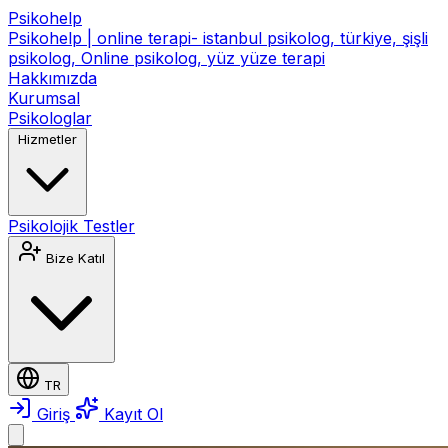
Psikohelp
Psikohelp | online terapi- istanbul psikolog, türkiye, şişli
psikolog, Online psikolog, yüz yüze terapi
Hakkımızda
Kurumsal
Psikologlar
Hizmetler
Psikolojik Testler
Bize Katıl
TR
Giriş
Kayıt Ol