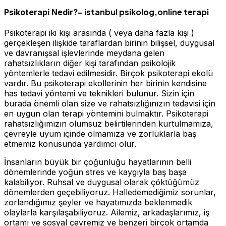
– istanbul psikolog,online terapi
Psikoterapi Nedir?
Psikoterapi iki kişi arasında ( veya daha fazla kişi )
gerçekleşen ilişkide taraflardan birinin bilişsel, duygusal
ve davranışsal işlevlerinde meydana gelen
rahatsızlıkların diğer kişi tarafından psikolojik
yöntemlerle tedavi edilmesidir. Birçok psikoterapi ekolü
vardır. Bu psikoterapi ekollerinin her birinin kendisine
has tedavi yöntemi ve teknikleri bulunur. Sizin için
burada önemli olan size ve rahatsızlığınızın tedavisi için
en uygun olan terapi yöntemini bulmaktır. Psikoterapi
rahatsızlığımızın olumsuz belirtilerinden kurtulmamıza,
çevreyle uyum içinde olmamıza ve zorluklarla baş
etmemiz konusunda yardımcı olur.
İnsanların büyük bir çoğunluğu hayatlarının belli
dönemlerinde yoğun stres ve kaygıyla baş başa
kalabiliyor. Ruhsal ve duygusal olarak çöktüğümüz
dönemlerden geçebiliyoruz. Halledemediğimiz sorunlar,
zorlandığımız şeyler ve hayatımızda beklenmedik
olaylarla karşılaşabiliyoruz. Ailemiz, arkadaşlarımız, iş
ortamı ve sosyal çevremiz ve benzeri birçok ortamda