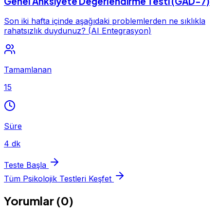
Genel Anksiyete Değerlendirme Testi (GAD-7)
Son iki hafta içinde aşağıdaki problemlerden ne sıklıkla
rahatsızlık duydunuz? (AI Entegrasyon)
Tamamlanan
15
Süre
4 dk
Teste Başla
Tüm Psikolojik Testleri Keşfet
Yorumlar (0)