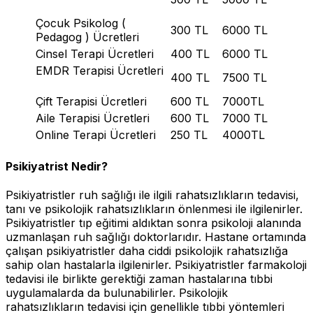
Çocuk Psikolog (
300 TL
6000 TL
Pedagog ) Ücretleri
Cinsel Terapi Ücretleri
400 TL
6000 TL
EMDR Terapisi Ücretleri
400 TL
7500 TL
Çift Terapisi Ücretleri
600 TL
7000TL
Aile Terapisi Ücretleri
600 TL
7000 TL
Online Terapi Ücretleri
250 TL
4000TL
Psikiyatrist Nedir?
Psikiyatristler ruh sağlığı ile ilgili rahatsızlıkların tedavisi,
tanı ve psikolojik rahatsızlıkların önlenmesi ile ilgilenirler.
Psikiyatristler tıp eğitimi aldıktan sonra psikoloji alanında
uzmanlaşan ruh sağlığı doktorlarıdır. Hastane ortamında
çalışan psikiyatristler daha ciddi psikolojik rahatsızlığa
sahip olan hastalarla ilgilenirler. Psikiyatristler farmakoloji
tedavisi ile birlikte gerektiği zaman hastalarına tıbbi
uygulamalarda da bulunabilirler. Psikolojik
rahatsızlıkların tedavisi için genellikle tıbbi yöntemleri