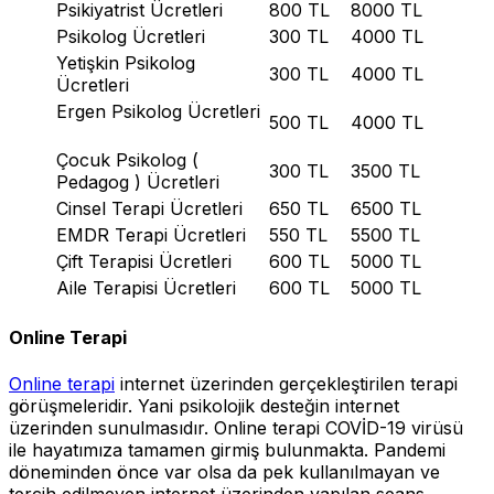
Psikiyatrist Ücretleri
800 TL
8000 TL
Psikolog Ücretleri
300 TL
4000 TL
Yetişkin Psikolog
300 TL
4000 TL
Ücretleri
Ergen Psikolog Ücretleri
500 TL
4000 TL
Çocuk Psikolog (
300 TL
3500 TL
Pedagog ) Ücretleri
Cinsel Terapi Ücretleri
650 TL
6500 TL
EMDR Terapi Ücretleri
550 TL
5500 TL
Çift Terapisi Ücretleri
600 TL
5000 TL
Aile Terapisi Ücretleri
600 TL
5000 TL
Online Terapi
Online terapi
internet üzerinden gerçekleştirilen terapi
görüşmeleridir. Yani psikolojik desteğin internet
üzerinden sunulmasıdır. Online terapi COVİD-19 virüsü
ile hayatımıza tamamen girmiş bulunmakta. Pandemi
döneminden önce var olsa da pek kullanılmayan ve
tercih edilmeyen internet üzerinden yapılan seans