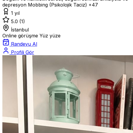
depresyon
Mobbing (Psikolojik Taciz)
+47
1 yıl
5.0
(1)
İstanbul
Online görüşme
Yüz yüze
Randevu Al
Profili Gör