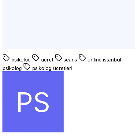
iyi psikolog,istanbul terapi ücretleri,psikolog randevu
İstanbul,istanbul en iyi psikologlar,istanbulda iyi
psikolog,psikolog ücretleri İstanbul,çoçuk pedagog
İstanbul,ilişki psikoloğu,istanbul avrupa psikolog,istanbul
piskolog,istanbul psikologlar,ünlü psikologlar,pedagog
randevu,psikolog avrupa yakası,klinik psikoloji yüksek
lisans,psikolog randevu devlet,psikoterapi,yüz yüze
psikolog İstanbul,ünlü psikologlar i̇stanbul,şişli pedagog
psikolog
ücret
seans
online istanbul
psikolog
psikolog ücretleri