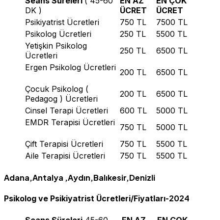
Seans Süreleri
( 45-60
EN AZ
EN ÇOK
DK )
ÜCRET
ÜCRET
Psikiyatrist Ücretleri
750 TL
7500 TL
Psikolog Ücretleri
250 TL
5500 TL
Yetişkin Psikolog
250 TL
6500 TL
Ücretleri
Ergen Psikolog Ücretleri
200 TL
6500 TL
Çocuk Psikolog (
200 TL
6500 TL
Pedagog ) Ücretleri
Cinsel Terapi Ücretleri
600 TL
5000 TL
EMDR Terapisi Ücretleri
750 TL
5000 TL
Çift Terapisi Ücretleri
750 TL
5500 TL
Aile Terapisi Ücretleri
750 TL
5500 TL
Adana,Antalya ,Aydın,Balıkesir,Denizli
2024
Psikolog ve Psikiyatrist Ücretleri/Fiyatları-