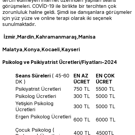
görüşmeleri. COVİD-19 ile birlikte bir tercihten çok
zorunluluk haline geldi. Şimdi ise danışanlara görüşmeler
için yüz yüze ve online terapi olarak iki seçenek
sunulmaktadı
,Mardin,Kahramanmaraş,Manisa
İzmir
Malatya,Konya,Kocaeli,Kayseri
-2024
Psikolog ve Psikiyatrist Ücretleri/Fiyatları
Seans Süreleri
( 45-60
EN AZ
EN ÇOK
DK )
ÜCRET
ÜCRET
Psikiyatrist Ücretleri
750 TL
5500 TL
Psikolog Ücretleri
300 TL
5000 TL
Yetişkin Psikolog
300 TL
5000 TL
Ücretleri
Ergen Psikolog Ücretleri
600 TL
6000 TL
Çocuk Psikolog (
400 TL
4500TL