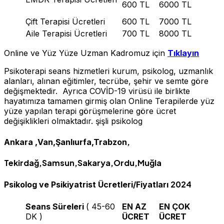
600 TL
6000 TL
Çift Terapisi Ücretleri
600 TL
7000 TL
Aile Terapisi Ücretleri
700 TL
8000 TL
Online ve Yüz Yüze Uzman Kadromuz için
Tıklayın
Psikoterapi seans hizmetleri kurum, psikolog, uzmanlık
alanları, alınan eğitimler, tecrübe, şehir ve semte göre
değişmektedir. Ayrıca COVİD-19 virüsü ile birlikte
hayatımıza tamamen girmiş olan Online Terapilerde yüz
yüze yapılan terapi görüşmelerine göre ücret
değişiklikleri olmaktadır. şişli psikolog
,
Ankara ,Van,Şanlıurfa,Trabzon
Tekirdağ,Samsun,Sakarya,Ordu,Muğla
2024
Psikolog ve Psikiyatrist Ücretleri/Fiyatları
Seans Süreleri
( 45-60
EN AZ
EN ÇOK
DK )
ÜCRET
ÜCRET