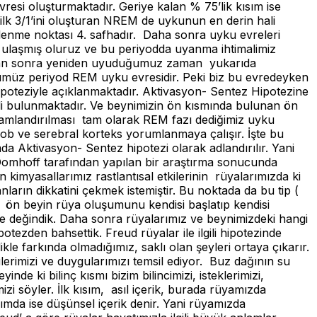
esi oluşturmaktadır. Geriye kalan % 75’lik kısım ise
lk 3/1’ini oluşturan NREM de uykunun en derin hali
nlenme noktası 4. safhadır. Daha sonra uyku evreleri
a ulaşmış oluruz ve bu periyodda uyanma ihtimalimiz
ndıktan sonra yeniden uyuduğumuz zaman yukarıda
ümüz periyod REM uyku evresidir. Peki biz bu evredeyken
poteziyle açıklanmaktadır. Aktivasyon- Sentez Hipotezine
ali bulunmaktadır. Ve beynimizin ön kısmında bulunan ön
lamlandırılması tam olarak REM fazı dediğimiz uyku
lob ve serebral korteks yorumlanmaya çalışır. İşte bu
da Aktivasyon- Sentez hipotezi olarak adlandırılır. Yani
da Domhoff tarafından yapılan bir araştırma sonucunda
kimyasallarımız rastlantısal etkilerinin rüyalarımızda ki
arın dikkatini çekmek istemiştir. Bu noktada da bu tip (
l) ön beyin rüya oluşumunu kendisi başlatıp kendisi
 değindik. Daha sonra rüyalarımız ve beynimizdeki hangi
tezden bahsettik. Freud rüyalar ile ilgili hipotezinde
ikle farkında olmadığımız, saklı olan şeyleri ortaya çıkarır.
tülerimizi ve duygularımızı temsil ediyor. Buz dağının su
inde ki bilinç kısmı bizim bilincimizi, isteklerimizi,
i söyler. İlk kısım, asıl içerik, burada rüyamızda
sımda ise düşünsel içerik denir. Yani rüyamızda