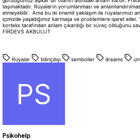
gördüğümüz aşikar bir olanın altındaki anlam vardır. Freud 
taşımaktadır. Rüyaların yorumlanması ve anlamlandırılması
etmeyebilir. Ama bu iki önemli yaklaşım ile rüyalarımızı 
içimizde yaşadığımız karmaşa ve problemlere işaret eder. “
korteks tarafından anlam çıkardığı bir süreç olduğunu savu
FİRDEVS AKBULUT
Rüyalar
bilinçdışı
semboller
dreams
un
Psikohelp