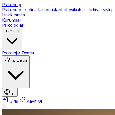
Psikohelp
Psikohelp | online terapi- istanbul psikolog, türkiye, şişli 
Hakkımızda
Kurumsal
Psikologlar
Hizmetler
Psikolojik Testler
Bize Katıl
TR
Giriş
Kayıt Ol