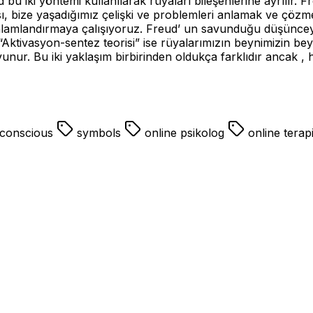
bu iki yöntemi kullanılarak rüyaları bileşenlerine ayrılır. F
, bize yaşadığımız çelişki ve problemleri anlamak ve çözmek
anlamlandırmaya çalışıyoruz. Freud’ un savunduğu düşünceye
Aktivasyon-sentez teorisi” ise rüyalarımızın beynimizin beyi
nur. Bu iki yaklaşım birbirinden oldukça farklıdır ancak , 
conscious
symbols
online psikolog
online terap