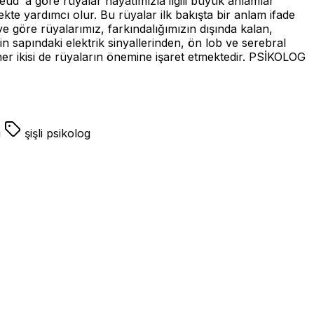
reud’ a göre rüyalar hayatımızla ilgili büyük anlamlar
te yardımcı olur. Bu rüyalar ilk bakışta bir anlam ifade
 göre rüyalarımız, farkındalığımızın dışında kalan,
n sapındaki elektrik sinyallerinden, ön lob ve serebral
her ikisi de rüyaların önemine işaret etmektedir. PSİKOLOG
i
şişli psikolog