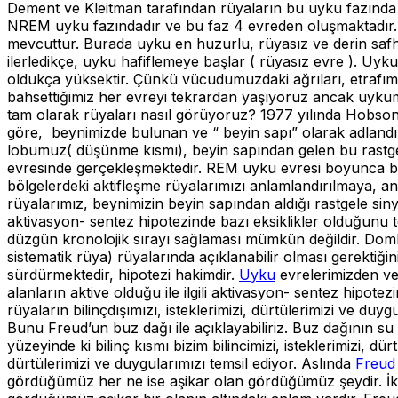
Dement ve Kleitman tarafından rüyaların bu uyku fazında g
NREM uyku fazındadır ve bu faz 4 evreden oluşmaktadır. 
mevcuttur. Burada uyku en huzurlu, rüyasız ve derin safha
ilerledikçe, uyku hafiflemeye başlar ( rüyasız evre ). U
oldukça yüksektir. Çünkü vücudumuzdaki ağrıları, etrafım
bahsettiğimiz her evreyi tekrardan yaşıyoruz ancak uykum
tam olarak rüyaları nasıl görüyoruz? 1977 yılında Hobson
göre, beynimizde bulunan ve “ beyin sapı” olarak adlandır
lobumuz( düşünme kısmı), beyin sapından gelen bu rastgel
evresinde gerçekleşmektedir. REM uyku evresi boyunca beyi
bölgelerdeki aktifleşme rüyalarımızı anlamlandırılmaya, an
rüyalarımız, beynimizin beyin sapından aldığı rastgele sin
aktivasyon- sentez hipotezinde bazı eksiklikler olduğunu t
düzgün kronolojik sırayı sağlaması mümkün değildir. Domhof
sistematik rüya) rüyalarında açıklanabilir olması gerektiğ
sürdürmektedir, hipotezi hakimdir.
Uyku
evrelerimizden ve
alanların aktive olduğu ile ilgili aktivasyon- sentez hipot
rüyaların bilinçdışımızı, isteklerimizi, dürtülerimizi ve du
Bunu Freud’un buz dağı ile açıklayabiliriz. Buz dağının su y
yüzeyinde ki bilinç kısmı bizim bilincimizi, isteklerimizi, dü
dürtülerimizi ve duygularımızı temsil ediyor. Aslında
Freud
gördüğümüz her ne ise aşikar olan gördüğümüz şeydir. İkinci