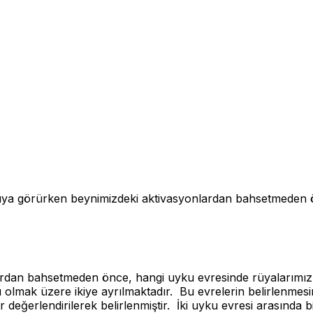
n beynimizdeki aktivasyonlardan bahsetmeden önce, 
rdan bahsetmeden önce, hangi uyku evresinde rüyalarımızı
ak üzere ikiye ayrılmaktadır. Bu evrelerin belirlenmesind
ler değerlendirilerek belirlenmiştir. İki uyku evresi arasınd