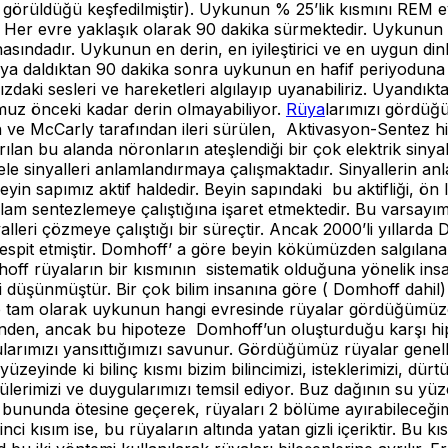
örüldüğü keşfedilmiştir). Uykunun % 25’lik kısmını REM evr
Her evre yaklaşık olarak 90 dakika sürmektedir. Uykunun i
sındadır. Uykunun en derin, en iyileştirici ve en uygun di
ykuya daldıktan 90 dakika sonra uykunun en hafif periyodun
ızdaki sesleri ve hareketleri algılayıp uyanabiliriz. Uya
uz önceki kadar derin olmayabiliyor.
Rüya
larımızı gördüğ
 ve McCarly tarafından ileri sürülen, Aktivasyon-Sentez hi
ılan bu alanda nöronların ateşlendiği bir çok elektrik siny
e sinyalleri anlamlandırmaya çalışmaktadır. Sinyallerin an
n sapımız aktif haldedir. Beyin sapındaki bu aktifliği, ön 
lam sentezlemeye çalıştığına işaret etmektedir. Bu varsayım
yalleri çözmeye çalıştığı bir süreçtir. Ancak 2000’li yıllar
espit etmiştir. Domhoff’ a göre beyin kökümüzden salgılanan 
f rüyaların bir kısmının sistematik olduğuna yönelik insanl
ini düşünmüştür. Bir çok bilim insanına göre ( Domhoff dahi
 tam olarak uykunun hangi evresinde rüyalar gördüğümüze
ezinden, ancak bu hipoteze Domhoff’un oluşturduğu karşı hipo
ygularımızı yansıttığımızı savunur. Gördüğümüz rüyalar genell
üzeyinde ki bilinç kısmı bizim bilincimizi, isteklerimizi, dür
rtülerimizi ve duygularımızı temsil ediyor. Buz dağının su yüzey
bununda ötesine geçerek, rüyaları 2 bölüme ayırabileceğimiz
 kısım ise, bu rüyaların altında yatan gizli içeriktir. Bu kı