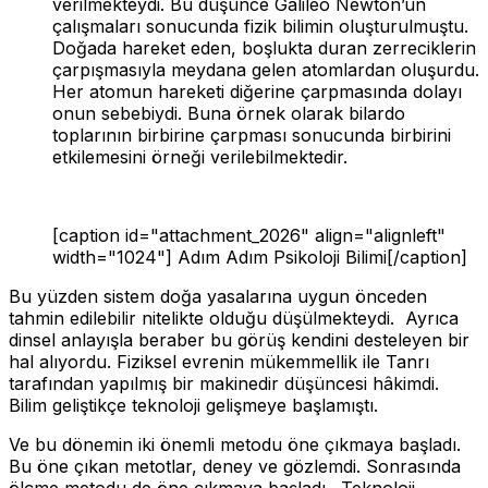
verilmekteydi. Bu düşünce Galileo Newton’un
çalışmaları sonucunda fizik bilimin oluşturulmuştu.
Doğada hareket eden, boşlukta duran zerreciklerin
çarpışmasıyla meydana gelen atomlardan oluşurdu.
Her atomun hareketi diğerine çarpmasında dolayı
onun sebebiydi. Buna örnek olarak bilardo
toplarının birbirine çarpması sonucunda birbirini
etkilemesini örneği verilebilmektedir.
[caption id="attachment_2026" align="alignleft"
width="1024"]
Adım Adım Psikoloji Bilimi[/caption]
Bu yüzden sistem doğa yasalarına uygun önceden
tahmin edilebilir nitelikte olduğu düşülmekteydi. Ayrıca
dinsel anlayışla beraber bu görüş kendini desteleyen bir
hal alıyordu. Fiziksel evrenin mükemmellik ile Tanrı
tarafından yapılmış bir makinedir düşüncesi hâkimdi.
Bilim geliştikçe teknoloji gelişmeye başlamıştı.
Ve bu dönemin iki önemli metodu öne çıkmaya başladı.
Bu öne çıkan metotlar, deney ve gözlemdi. Sonrasında
ölçme metodu de öne çıkmaya başladı. Teknoloji