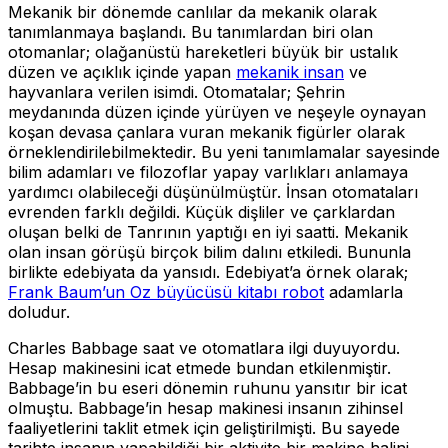
Mekanik bir dönemde canlılar da mekanik olarak
tanımlanmaya başlandı. Bu tanımlardan biri olan
otomanlar; olağanüstü hareketleri büyük bir ustalık
düzen ve açıklık içinde yapan
mekanik insan
ve
hayvanlara verilen isimdi. Otomatalar; Şehrin
meydanında düzen içinde yürüyen ve neşeyle oynayan
koşan devasa çanlara vuran mekanik figürler olarak
örneklendirilebilmektedir. Bu yeni tanımlamalar sayesinde
bilim adamları ve filozoflar yapay varlıkları anlamaya
yardımcı olabileceği düşünülmüştür. İnsan otomataları
evrenden farklı değildi. Küçük dişliler ve çarklardan
oluşan belki de Tanrının yaptığı en iyi saatti. Mekanik
olan insan görüşü birçok bilim dalını etkiledi. Bununla
birlikte edebiyata da yansıdı. Edebiyat’a örnek olarak;
Frank Baum’un Oz büyücüsü kitabı robot
adamlarla
doludur.
Charles Babbage saat ve otomatlara ilgi duyuyordu.
Hesap makinesini icat etmede bundan etkilenmiştir.
Babbage’in bu eseri dönemin ruhunu yansıtır bir icat
olmuştu. Babbage’in hesap makinesi insanın zihinsel
faaliyetlerini taklit etmek için geliştirilmişti. Bu sayede
tarihte insanın yapabildiği bir aktivite bir makine halini