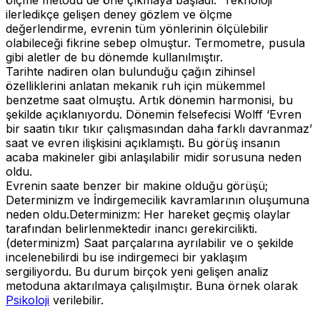
ilerledikçe gelişen deney gözlem ve ölçme
değerlendirme, evrenin tüm yönlerinin ölçülebilir
olabileceği fikrine sebep olmuştur. Termometre, pusula
gibi aletler de bu dönemde kullanılmıştır.
Tarihte nadiren olan bulunduğu çağın zihinsel
özelliklerini anlatan mekanik ruh için mükemmel
benzetme saat olmuştu. Artık dönemin harmonisi, bu
şekilde açıklanıyordu. Dönemin felsefecisi Wolff ‘Evren
bir saatin tıkır tıkır çalışmasından daha farklı davranmaz’
saat ve evren ilişkisini açıklamıştı. Bu görüş insanın
acaba makineler gibi anlaşılabilir midir sorusuna neden
oldu.
Evrenin saate benzer bir makine olduğu görüşü;
Determinizm ve İndirgemecilik kavramlarının oluşumuna
neden oldu.Determinizm: Her hareket geçmiş olaylar
tarafından belirlenmektedir inancı gerekircilikti.
(determinizm) Saat parçalarına ayrılabilir ve o şekilde
incelenebilirdi bu ise indirgemeci bir yaklaşım
sergiliyordu. Bu durum birçok yeni gelişen analiz
metoduna aktarılmaya çalışılmıştır. Buna örnek olarak
Psikoloji
verilebilir.