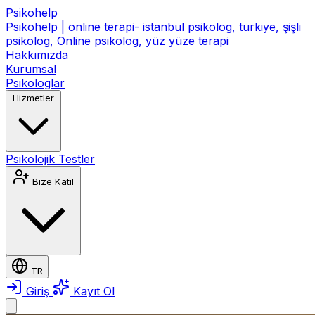
Psikohelp
Psikohelp | online terapi- istanbul psikolog, türkiye, şişli
psikolog, Online psikolog, yüz yüze terapi
Hakkımızda
Kurumsal
Psikologlar
Hizmetler
Psikolojik Testler
Bize Katıl
TR
Giriş
Kayıt Ol