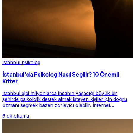
İstanbul psikolog
İstanbul'da Psikolog Nasıl Seçilir? 10 Önemli
Kriter
İstanbul gibi milyonlarca insanın yaşadığı büyük bir
şehirde psikolojik destek almak isteyen kişiler için doğru
uzmanı seçmek bazen zorlayıcı olabilir. İnternet
üzerinde yüzlerce farklı İstanbul psiko...
6 dk okuma