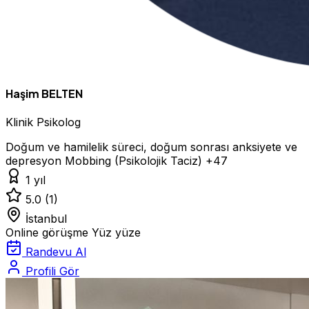
Haşim BELTEN
Klinik Psikolog
Doğum ve hamilelik süreci, doğum sonrası anksiyete ve
depresyon
Mobbing (Psikolojik Taciz)
+47
1 yıl
5.0
(1)
İstanbul
Online görüşme
Yüz yüze
Randevu Al
Profili Gör