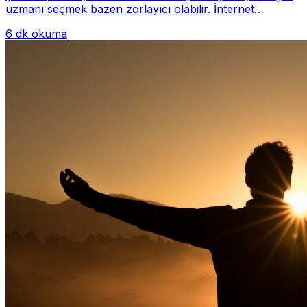
uzmanı seçmek bazen zorlayıcı olabilir. İnternet
üzerinde yüzlerce farklı İstanbul psiko...
6 dk okuma