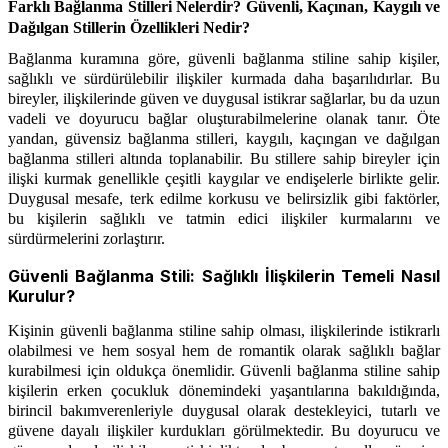
Farklı Bağlanma Stilleri Nelerdir? Güvenli, Kaçınan, Kaygılı ve
Dağılgan Stillerin Özellikleri Nedir?
Bağlanma kuramına göre, güvenli bağlanma stiline sahip kişiler,
sağlıklı ve sürdürülebilir ilişkiler kurmada daha başarılıdırlar. Bu
bireyler, ilişkilerinde güven ve duygusal istikrar sağlarlar, bu da uzun
vadeli ve doyurucu bağlar oluşturabilmelerine olanak tanır. Öte
yandan, güvensiz bağlanma stilleri, kaygılı, kaçıngan ve dağılgan
bağlanma stilleri altında toplanabilir. Bu stillere sahip bireyler için
ilişki kurmak genellikle çeşitli kaygılar ve endişelerle birlikte gelir.
Duygusal mesafe, terk edilme korkusu ve belirsizlik gibi faktörler,
bu kişilerin sağlıklı ve tatmin edici ilişkiler kurmalarını ve
sürdürmelerini zorlaştırır.
Güvenli Bağlanma Stili: Sağlıklı İlişkilerin Temeli Nasıl
Kurulur?
Kişinin güvenli bağlanma stiline sahip olması, ilişkilerinde istikrarlı
olabilmesi ve hem sosyal hem de romantik olarak sağlıklı bağlar
kurabilmesi için oldukça önemlidir. Güvenli bağlanma stiline sahip
kişilerin erken çocukluk dönemindeki yaşantılarına bakıldığında,
birincil bakımverenleriyle duygusal olarak destekleyici, tutarlı ve
güvene dayalı ilişkiler kurdukları görülmektedir. Bu doyurucu ve