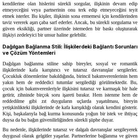
kendilerine olan hislerini sürekli sorgular, ilişkinin devam edip
etmeyeceğini veya partnerinin onu terk edip etmeyeceğini teyit
etmek isterler. Bu kişiler, ilişkinin sona ermemesi için kendilerinden
taviz vererek aşırı çaba sarf ederler. Ancak, bu sürekli sorgulama ve
güven eksikliği, partner üzerinde istemeden bir baskı oluşturarak
ilişkiyi zedeleyici bir unsur haline gelebilir.
Dağılgan Bağlanma Stili: İlişkilerdeki Bağlantı Sorunları
ve Çözüm Yöntemleri
Dağılgan bağlanma stiline sahip bireyler, sosyal ve romantik
ilişkilerinde kafa karıştırıcı ve tutarsız davranışlar sergilerler.
Çocukluk dönemlerine bakıldığında, birincil bakımverenlerinin hem
yakın hem de reddedici tutumlar sergilediği görülmektedir. Bu,
çocuk için bakımverenleriyle ilişkisini tutarsız ve karmaşık bir hale
getirir, zihninde birçok soru işareti bırakır. Hem istenme hem de
reddedilme gibi zıt duyguların uçlarda yaşatılması, bireyin
yetişkinlikteki ilişkilerinde de kafa karışıklığı olarak kendini gösterir.
Kişi, başkalarıyla bağ kurma konusunda yoğun bir istek ve ihtiyaç
duysa da bu bağın güvenilirliğinden sürekli şüphe duyar.
Bu nedenle, ilişkilerinde tutarsız ve dalgalı davranışlar sergileyerek
duygusal olarak gelgitler yaşarlar. Partnerlerine bağlanma ve güven