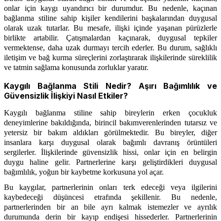
onlar için kaygı uyandırıcı bir durumdur. Bu nedenle, kaçınan
bağlanma stiline sahip kişiler kendilerini başkalarından duygusal
olarak uzak tutarlar. Bu mesafe, ilişki içinde yaşanan pürüzlerle
birlikte artabilir. Çatışmalardan kaçınarak, duygusal tepkiler
vermektense, daha uzak durmayı tercih ederler. Bu durum, sağlıklı
iletişim ve bağ kurma süreçlerini zorlaştırarak ilişkilerinde süreklilik
ve tatmin sağlama konusunda zorluklar yaratır.
Kaygılı Bağlanma Stili Nedir? Aşırı Bağımlılık ve
Güvensizlik İlişkiyi Nasıl Etkiler?
Kaygılı bağlanma stiline sahip bireylerin erken çocukluk
deneyimlerine bakıldığında, birincil bakımverenlerinden tutarsız ve
yetersiz bir bakım aldıkları görülmektedir. Bu bireyler, diğer
insanlara karşı duygusal olarak bağımlı davranış örüntüleri
sergilerler. İlişkilerinde güvensizlik hissi, onlar için en belirgin
duygu haline gelir. Partnerlerine karşı geliştirdikleri duygusal
bağımlılık, yoğun bir kaybetme korkusuna yol açar.
Bu kaygılar, partnerlerinin onları terk edeceği veya ilgilerini
kaybedeceği düşüncesi etrafında şekillenir. Bu nedenle,
partnerlerinden bir an bile ayrı kalmak istemezler ve ayrılık
durumunda derin bir kayıp endişesi hissederler. Partnerlerinin