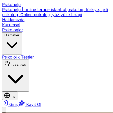
Psikohelp
Psikohelp | online terapi- istanbul psikolog, türkiye, şişli
psikolog, Online psikolog, yüz yüze terapi
Hakkımızda
Kurumsal
Psikologlar
Hizmetler
Psikolojik Testler
Bize Katıl
TR
Giriş
Kayıt Ol