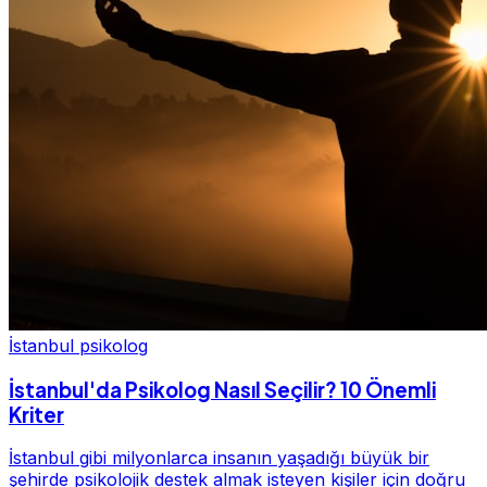
İstanbul psikolog
İstanbul'da Psikolog Nasıl Seçilir? 10 Önemli
Kriter
İstanbul gibi milyonlarca insanın yaşadığı büyük bir
şehirde psikolojik destek almak isteyen kişiler için doğru