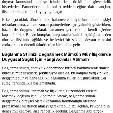
duyma konusunda endişe içindedirler, sürekli bir güvensizlik
hissederler. Partnerlerinin de onları reddedeceğine dair inançları,
ilişkilerinde derin bir kaygıya yol açar.
Erken çocukluk dönemindeki bakımverenleriyle kurdukları ilişkiyi
tekrarlarcasına, zaman zaman partnerlerine aşırı yakınlık gösterirken,
bazen de duygusal olarak tamamen geri çekilip kendi içlerine
kapanabilirler. Bu zıt kutuplar, karşı tarafta kafa karışıklığına neden
olur ve ilişkinin sağlıklı ve besleyici bir şekilde devam etmesini
zorlaştıran en önemli faktörlerden biri haline gelir.
Bağlanma Stilinizi Değiştirmek Mümkün Mü? İlişkilerde
Duygusal Sağlık İçin Hangi Adımlar Atılmalı?
Bağlanma stilleri, çocukluk döneminde birincil bakımverenlerimizle
kurduğumuz ilişkilerle şekilleniyor olsa da, bu kalıplar yetişkinlikte
değiştirilebilir ve daha sağlıklı bağlanma stilleri oluşturulabilir. Bu
süreç, farkındalıkla başlamaktadır.
Bağlanma stilinizi tanımak ve ilişkileriniz üzerindeki etkisini
anlamak, değişim için ilk adımdır. Ancak, bağlanma stilinizi
değiştirmek bireysel olarak kazanılan farkındalığın ötesinde
profesyonel bir destek almayı gerektirebilir. Bu açıdan, Psikohelp’in
deneyimli kadrosu, size rehberlik edebilir. Bağlanma gibi birçok