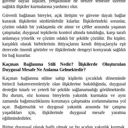
güvene dayalı ilişkiler, yetişkinlikte de benzer temeller üzerine
sağlıklı ilişkiler kurmalarına yardımcı olur.
Güvenli bağlanan bireyler, açık iletişim ve güvene dayalı bağlar
kurarak ilişkilerini sürdürülebilir kılarlar. İlişkilerindeki sorunlar,
çözüm odaklı bir yaklaşımla ele alınır ve çiftler arasında yaşanan
çatışmalar, duygusal tepkilerin kontrol altında tutulduğu, karşı tarafı
anlamaya yönelik ve çözüm odaklı bir şekilde çözülür. Bu kişiler,
karşılıklı olarak birbirlerinin ihtiyaçlarını kendi ihtiyaçlarıyla eşit
derecede önemli görürler ve ilişkilerinde dengeyi koruyarak sağlıklı
bir bağ kurarlar.
Kaçınan Bağlanma Stili Nedir? İlişkilerde Oluşturulan
Duygusal Mesafe Ne Anlama Gelmektedir?
Kaçınan bağlanma stiline sahip kişilerin çocukluk döneminde
birincil bakımverenleriyle olan ilişkilerine bakıldığında, duygusal
desteğin tutarlı ve yeterli bir şekilde sağlanamadığı görülmektedir.
Bu durum, söz konusu bireylerin yakınlık kurmakta ve aynı
zamanda bağımsızlıklarını korumaya çalışmakta zorlanmalarına yol
açar. Bağımsızlık ve duygusal yakınlık arasında bir çatışma
yaşadıkları için, ilişkilerinde duygusal mesafe yaratma
eğilimindedirler.
Birine duygusal olarak bağlı olmak ve bu açıdan yakınlık kurmak,