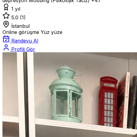
depresyon
Mobbing (Psikolojik Taciz)
+47
1 yıl
5.0
(1)
İstanbul
Online görüşme
Yüz yüze
Randevu Al
Profili Gör