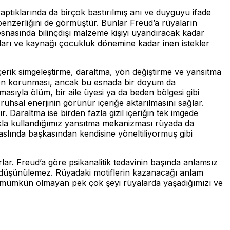
yaptıklarında da birçok bastırılmış anı ve duyguyu ifade
 benzerliğini de görmüştür. Bunlar Freud’a rüyaların
esnasında bilinçdışı malzeme kişiyi uyandıracak kadar
arı ve kaynağı çocukluk dönemine kadar inen istekler
içerik simgeleştirme, daraltma, yön değiştirme ve yansıtma
likten korunması, ancak bu esnada bir doyum da
sıyla ölüm, bir aile üyesi ya da beden bölgesi gibi
 ruhsal enerjinin görünür içeriğe aktarılmasını sağlar.
r. Daraltma ise birden fazla gizil içeriğin tek imgede
klıkla kullandığımız yansıtma mekanizması rüyada da
aslında başkasından kendisine yöneltiliyormuş gibi
ar. Freud’a göre psikanalitik tedavinin başında anlamsız
ak düşünülemez. Rüyadaki motiflerin kazanacağı anlam
ası mümkün olmayan pek çok şeyi rüyalarda yaşadığımızı ve