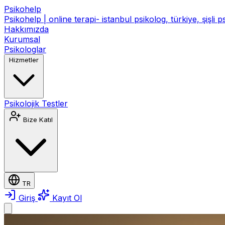
Psikohelp
Psikohelp | online terapi- istanbul psikolog, türkiye, şişli 
Hakkımızda
Kurumsal
Psikologlar
Hizmetler
Psikolojik Testler
Bize Katıl
TR
Giriş
Kayıt Ol