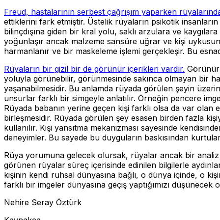
Freud, hastalarının serbest çağrışım yaparken rüyalarınd
ettiklerini fark etmiştir. Üstelik rüyaların psikotik insan
bilinçdışına giden bir kral yolu, saklı arzulara ve kaygıl
yoğunlaşır ancak malzeme sansüre uğrar ve kişi uykusunu
harmanlanır ve bir maskeleme işlemi gerçekleşir. Bu esnad
Rüyaların bir gizil bir de görünür içerikleri vardır.
Görünür i
yoluyla görünebilir, görünmesinde sakınca olmayan bir hal 
yaşanabilmesidir. Bu anlamda rüyada görülen şeyin üzerin
unsurlar farklı bir simgeyle anlatılır. Örneğin pencere imge
Rüyada babanın yerine geçen kişi farklı olsa da var olan ene
birleşmesidir. Rüyada görülen şey esasen birden fazla kişi
kullanılır. Kişi yansıtma mekanizması sayesinde kendisinde
deneyimler. Bu sayede bu duyguların baskısından kurtular
Rüya yorumuna gelecek olursak, rüyalar ancak bir analiz iç
görünen rüyalar süreç içerisinde edinilen bilgilerle aydı
kişinin kendi ruhsal dünyasına bağlı, o dünya içinde, o k
farklı bir imgeler dünyasına geçiş yaptığımızı düşünecek 
Nehire Seray Öztürk
Kaynakça