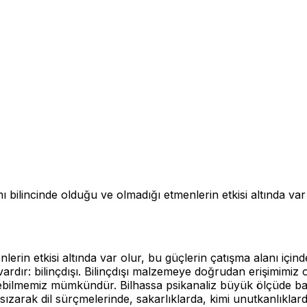
ı bilincinde olduğu ve olmadığı etmenlerin etkisi altında var
lerin etkisi altında var olur, bu güçlerin çatışma alanı için
ç vardır: bilinçdışı. Bilinçdışı malzemeye doğrudan erişim
ebilmemiz mümkündür. Bilhassa psikanaliz büyük ölçüde bastı
sızarak dil sürçmelerinde, sakarlıklarda, kimi unutkanlıkla