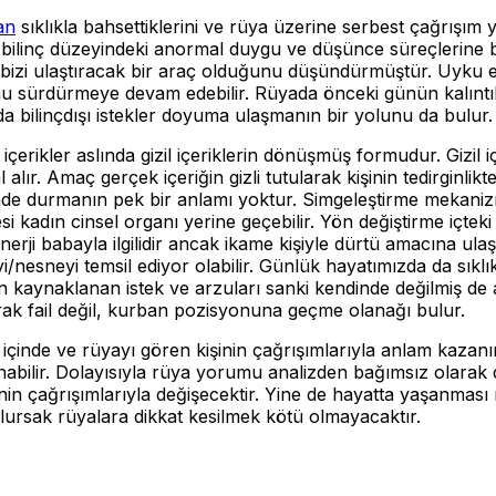
an
sıklıkla bahsettiklerini ve rüya üzerine serbest çağrışım 
ların bilinç düzeyindeki anormal duygu ve düşünce süreçlerine
ara bizi ulaştıracak bir araç olduğunu düşündürmüştür. Uyku 
 sürdürmeye devam edebilir. Rüyada önceki günün kalıntıl
a bilinçdışı istekler doyuma ulaşmanın bir yolunu da bulur.
çerikler aslında gizil içeriklerin dönüşmüş formudur. Gizil 
alır. Amaç gerçek içeriğin gizli tutularak kişinin tedirgin
de durmanın pek bir anlamı yoktur. Simgeleştirme mekanizma
si kadın cinsel organı yerine geçebilir. Yön değiştirme içteki
rji babayla ilgilidir ancak ikame kişiyle dürtü amacına ulaşı
yi/nesneyi temsil ediyor olabilir. Günlük hayatımızda da sı
n kaynaklanan istek ve arzuları sanki kendinde değilmiş de 
ak fail değil, kurban pozisyonuna geçme olanağı bulur.
inde ve rüyayı gören kişinin çağrışımlarıyla anlam kazanırl
nlanabilir. Dolayısıyla rüya yorumu analizden bağımsız olar
işinin çağrışımlarıyla değişecektir. Yine de hayatta yaşanm
olursak rüyalara dikkat kesilmek kötü olmayacaktır.