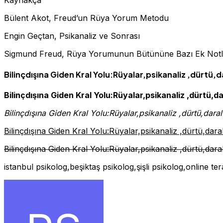
Bülent Akot, Freud’un Rüya Yorum Metodu
Engin Geçtan, Psikanaliz ve Sonrası
Sigmund Freud, Rüya Yorumunun Bütününe Bazı Ek Notl
Bilinçdışına Giden Kral Yolu:Rüyalar,psikanaliz ,dürtü
Bilinçdışına Giden Kral Yolu:Rüyalar,psikanaliz ,dürtü,
Bilinçdışına Giden Kral Yolu:Rüyalar,psikanaliz ,dürtü,dar
Bilinçdışına Giden Kral Yolu:Rüyalar,psikanaliz ,dürtü,dar
Bilinçdışına Giden Kral Yolu:Rüyalar,psikanaliz ,dürtü,dar
istanbul psikolog,beşiktaş psikolog,şişli psikolog,online te