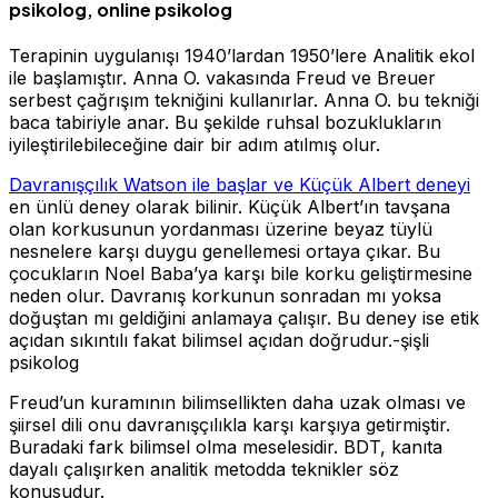
psikolog, online psikolog
Terapinin uygulanışı 1940’lardan 1950’lere Analitik ekol
ile başlamıştır. Anna O. vakasında Freud ve Breuer
serbest çağrışım tekniğini kullanırlar. Anna O. bu tekniği
baca tabiriyle anar. Bu şekilde ruhsal bozuklukların
iyileştirilebileceğine dair bir adım atılmış olur.
Davranışçılık Watson ile başlar ve Küçük Albert deneyi
en ünlü deney olarak bilinir. Küçük Albert’ın tavşana
olan korkusunun yordanması üzerine beyaz tüylü
nesnelere karşı duygu genellemesi ortaya çıkar. Bu
çocukların Noel Baba’ya karşı bile korku geliştirmesine
neden olur. Davranış korkunun sonradan mı yoksa
doğuştan mı geldiğini anlamaya çalışır. Bu deney ise etik
açıdan sıkıntılı fakat bilimsel açıdan doğrudur.-şişli
psikolog
Freud’un kuramının bilimsellikten daha uzak olması ve
şiirsel dili onu davranışçılıkla karşı karşıya getirmiştir.
Buradaki fark bilimsel olma meselesidir. BDT, kanıta
dayalı çalışırken analitik metodda teknikler söz
konusudur.