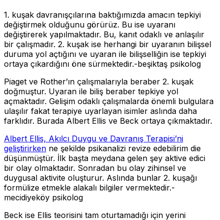
1. kuşak davranışçılarına baktığımızda amacın tepkiyi
değiştirmek olduğunu görürüz. Bu ise uyaranı
değiştirerek yapılmaktadır. Bu, kanıt odaklı ve anlaşılır
bir çalışmadır. 2. kuşak ise herhangi bir uyaranın bilişsel
duruma yol açtığını ve uyaran ile bilişselliğin ise tepkiyi
ortaya çıkardığını öne sürmektedir.-beşiktaş psikolog
Piaget ve Rother’ın çalışmalarıyla beraber 2. kuşak
doğmuştur. Uyaran ile biliş beraber tepkiye yol
açmaktadır. Gelişim odaklı çalışmalarda önemli bulgulara
ulaşılır fakat terapiye uyarlayan isimler aslında daha
farklıdır. Burada Albert Ellis ve Beck ortaya çıkmaktadır.
Albert Ellis, Akılcı Duygu ve Davranış Terapisi’ni
geliştirirken
ne şekilde psikanalizi revize edebilirim die
düşünmüştür. İlk başta meydana gelen şey aktive edici
bir olay olmaktadır. Sonradan bu olay zihinsel ve
duygusal aktivite oluşturur. Aslında bunlar 2. kuşağı
formülize etmekle alakalı bilgiler vermektedir.-
mecidiyeköy psikolog
Beck ise Ellis teorisini tam oturtamadığı için yerini