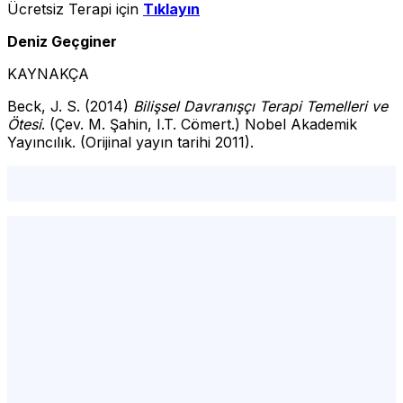
Ücretsiz Terapi için
Tıklayın
Deniz Geçginer
KAYNAKÇA
Beck, J. S. (2014)
Bilişsel Davranışçı Terapi Temelleri ve
Ötesi
. (Çev. M. Şahin, I.T. Cömert.) Nobel Akademik
Yayıncılık. (Orijinal yayın tarihi 2011).
serbest çağrışım, Anna. O vakası, Küçük Albert deneyi,
davranışçılık, psikanaliz, 3D Modeli
istanbul psikolog,psikolog İstanbul,psikolog,şişli
psikolog,istanbul psikolog tavsiye,istanbul en iyi
psikolog,psikolog ücretleri,istanbul psikolog
fiyatları,istanbul psikolog tavsiye,en iyi psikolog
İstanbul,i̇stanbul psikolog ücretleri,psikolog
fiyatları,psikolog randevu,istanbulda psikolog,fulya
psikoloji,istanbul psikolog ücretleri,psiko
İstanbul,Psikohelp,istanbul avrupa yakası
psikolog,istanbul'da en iyi psikolog,psikolog
tavsiye,avrupa yakası psikolog,en iyi psikolog