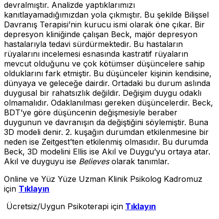
devralmıştır. Analizde yaptıklarımızı
kanıtlayamadığımızdan yola çıkmıştır. Bu şekilde Bilişsel
Davranış Terapisi’nin kurucu ismi olarak öne çıkar. Bir
depresyon kliniğinde çalışan Beck, majör depresyon
hastalarıyla tedavi sürdürmektedir. Bu hastaların
rüyalarını incelemesi esnasında kastratif rüyaların
mevcut olduğunu ve çok kötümser düşüncelere sahip
olduklarını fark etmiştir. Bu düşünceler kişinin kendisine,
dünyaya ve geleceğe dairdir. Ortadaki bu durum aslında
duygusal bir rahatsızlık değildir. Değişim duygu odaklı
olmamalıdır. Odaklanılması gereken düşüncelerdir. Beck,
BDT’ye göre düşüncenin değişmesiyle beraber
duygunun ve davranışın da değiştiğini söylemiştir. Buna
3D modeli denir. 2. kuşağın durumdan etkilenmesine bir
neden ise Zeitgest’ten etkilenmiş olmasıdır. Bu durumda
Beck, 3D modelini Ellis ise Akıl ve Duygu’yu ortaya atar.
Akıl ve duyguyu ise
Believes
olarak tanımlar.
Online ve Yüz Yüze Uzman Klinik Psikolog Kadromuz
için
Tıklayın
Ücretsiz/Uygun Psikoterapi için
Tıklayın