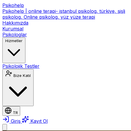
Psikohelp
Psikohelp | online terapi- istanbul psikolog, türkiye, şişli
psikolog, Online psikolog, yüz yüze terapi
Hakkımızda
Kurumsal
Psikologlar
Hizmetler
Psikolojik Testler
Bize Katıl
TR
Giriş
Kayıt Ol