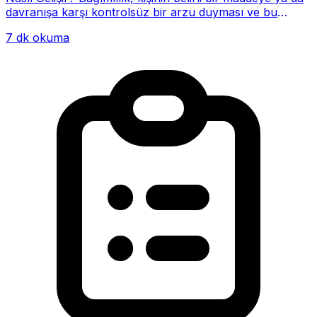
davranışa karşı kontrolsüz bir arzu duyması ve bu
alışkanlığın giderek hayatının me...
7 dk okuma