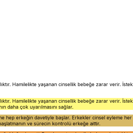
ızlıktır. Hamilelikte yaşanan cinsellik bebeğe zarar verir. İ
ızlıktır. Hamilelikte yaşanan cinsellik bebeğe zarar verir. İ
nın daha çok uyarılmasını sağlar.
me hep erkeğin davetiyle başlar. Erkekler cinsel eyleme her an
 başlatmanın ve sürecin kontrolü erkeğe aittir.