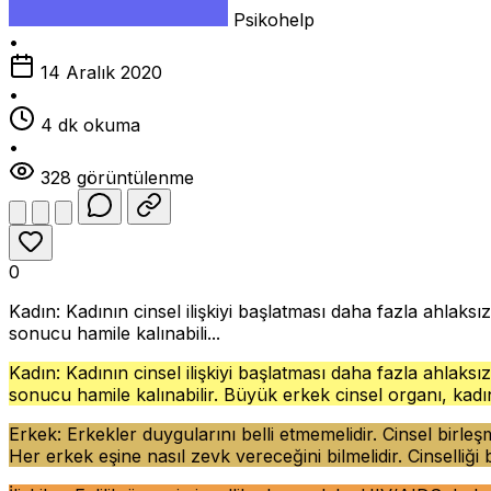
Psikohelp
•
14 Aralık 2020
•
4 dk okuma
•
328 görüntülenme
0
Kadın: Kadının cinsel ilişkiyi başlatması daha fazla ahlaks
sonucu hamile kalınabili...
Kadın: Kadının cinsel ilişkiyi başlatması daha fazla ahlaks
sonucu hamile kalınabilir. Büyük erkek cinsel organı, kadı
Erkek: Erkekler duygularını belli etmemelidir. Cinsel birleş
Her erkek eşine nasıl zevk vereceğini bilmelidir. Cinselliği