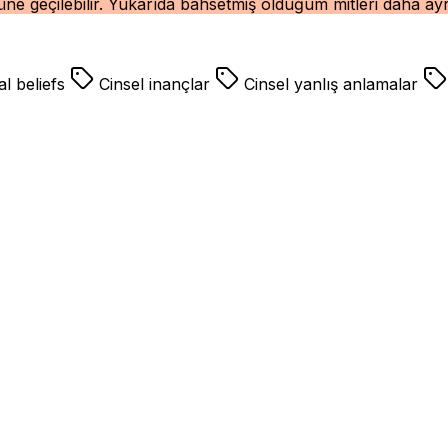
e geçilebilir. Yukarıda bahsetmiş olduğum mitleri daha ayr
l beliefs
Cinsel inançlar
Cinsel yanlış anlamalar