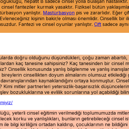
 soğukluğu, hepatit B sadece cinsel yolla bulaşan hastalıktır. 
l fanteziler kurmak yasaktır. Fiziksel bütün yaklaşımlar cins
astürbasyon yanlıştır.
Mastürbasyon
pis ve zararlıdır. Eğer çif
. Evleneceğiniz kişinin bakir/e olması önemlidir. Cinsellik bir 
unsuzdur. Fantezi ve cinsel oyunlar yanlıştır.
Çift
sadece aynı a
konularda doğru olduğunu düşündükleri, çoğu zaman abartılı, 
unlardan kaç tanesine sahipsiniz? Kaç tanesinden bir cinsel 
 Cinsellik konusunda yanlış bilgilenme ve yanlış inanışlar, 
 bireylerin cinsellikten doyum almalarını olumsuz etkilediği 
, davranışlarından kaynaklandığını ortaya konmuştur. Cinsel
imi mitler partnerleri yetersizlik-başarısızlık düşüncelerin
şlev bozukluklarına ve evlilik sorunlarına yol açabildiği bili
miyiz/
üğü, yeterli cinsel eğitimin verilmediği toplumumuzda mitler
lecek korku ve yanlışlıkları, bunların getirebileceği cinsel is
 ile bilgi kirliliğini ortadan kaldırıp, çocuklarının ne bildiği