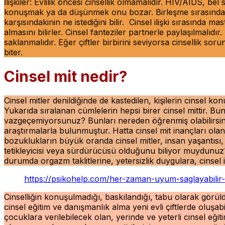
İlişkiler: Evlilik öncesi cinsellik olmamalıdır. HIV/AIDS, bel
konuşmak ya da düşünmek onu bozar. Birleşme sırasında cinse
karşısındakinin ne istediğini bilir. Cinsel ilişki sırasında m
almasını bilirler. Cinsel fanteziler partnerle paylaşılmalıdır
saklanmalıdır. Eğer çiftler birbirini seviyorsa cinsellik sor
biter.
Cinsel mit nedir?
Cinsel mitler denildiğinde de kastedilen, kişilerin cinsel 
Yukarıda sıralanan cümlelerin hepsi birer cinsel mittir. B
vazgeçemiyorsunuz? Bunları nereden öğrenmiş olabilirsiniz?
araştırmalarla bulunmuştur. Hatta cinsel mit inançları olan
bozuklukların büyük oranda cinsel mitler, insan yaşantısı
tetikleyicisi veya sürdürücüsü olduğunu biliyor muydunuz? K
durumda orgazm taklitlerine, yetersizlik duygulara, cinsel i
https://psikohelp.com/her-zaman-uyum-saglayabilir-
Cinselliğin konuşulmadığı, baskılandığı, tabu olarak görüld
cinsel eğitim ve danışmanlık alma yeni evli çiftlerde oluşabi
çocuklara verilebilecek olan, yerinde ve yeterli cinsel eğitim