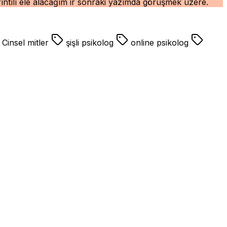
ıntılı ele alacağım ir sonraki yazımda görüşmek üzere.
Cinsel mitler
şişli psikolog
online psikolog