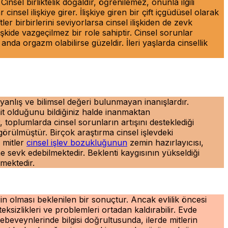
Cinsel birliktelik doğaldır, öğrenilemez, onunla ilgili
el ilişkiye girer. İlişkiye giren bir çift içgüdüsel olarak
tler birbirlerini seviyorlarsa cinsel ilişkiden de zevk
ilişkide vazgeçilmez bir role sahiptir. Cinsel sorunlar
nda orgazm olabilirse güzeldir. İleri yaşlarda cinsellik
yanlış ve bilimsel değeri bulunmayan inanışlardır.
mit olduğunu bildiğiniz halde inanmaktan
toplumlarda cinsel sorunların artışını desteklediği
görülmüştür. Birçok araştırma cinsel işlevdeki
 mitler
cinsel işlev bozukluğunun
zemin hazırlayıcısı,
e sevk edebilmektedir. Beklenti kaygısının yükseldiği
nmektedir.
in olması beklenilen bir sonuçtur. Ancak evlilik öncesi
teksizlikleri ve problemleri ortadan kaldırabilir. Evde
ni ebeveynlerinde bilgisi doğrultusunda, ilerde mitlerin