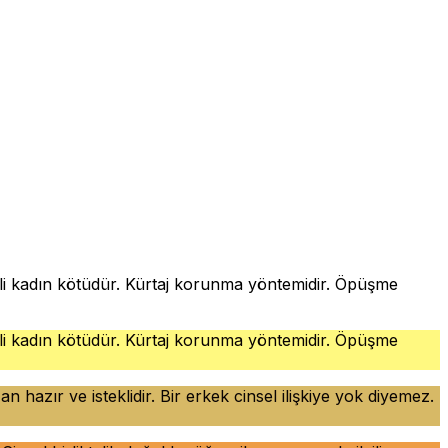
stekli kadın kötüdür. Kürtaj korunma yöntemidir. Öpüşme
stekli kadın kötüdür. Kürtaj korunma yöntemidir. Öpüşme
 hazır ve isteklidir. Bir erkek cinsel ilişkiye yok diyemez.