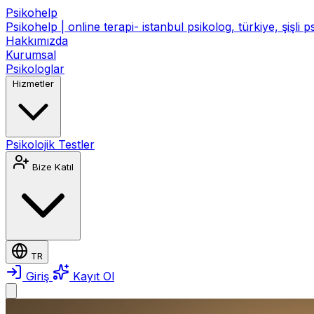
Psikohelp
Psikohelp | online terapi- istanbul psikolog, türkiye, şişli 
Hakkımızda
Kurumsal
Psikologlar
Hizmetler
Psikolojik Testler
Bize Katıl
TR
Giriş
Kayıt Ol