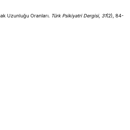
mak Uzunluğu Oranları.
Türk Psikiyatri Dergisi
,
31
(2), 84-