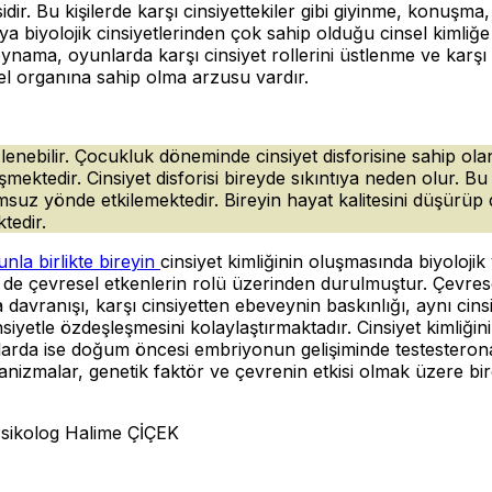
dir. Bu kişilerde karşı cinsiyettekiler gibi giyinme, konuşma
 biyolojik cinsiyetlerinden çok sahip olduğu cinsel kimliğe y
ma, oyunlarda karşı cinsiyet rollerini üstlenme ve karşı cins
sel organına sahip olma arzusu vardır.
lenebilir. Çocukluk döneminde cinsiyet disforisine sahip ola
 değişmektedir. Cinsiyet disforisi bireyde sıkıntıya neden olur.
olumsuz yönde etkilemektedir. Bireyin hayat kalitesini düşür
ktedir.
unla birlikte bireyin
cinsiyet kimliğinin oluşmasında biyolojik
de çevresel etkenlerin rolü üzerinden durulmuştur. Çevres
avranışı, karşı cinsiyetten ebeveynin baskınlığı, aynı cinsi
siyetle özdeşleşmesini kolaylaştırmaktadır. Cinsiyet kimliğin
zmalarda ise doğum öncesi embriyonun gelişiminde testesteron
mekanizmalar, genetik faktör ve çevrenin etkisi olmak üzere 
 ÇİÇEK