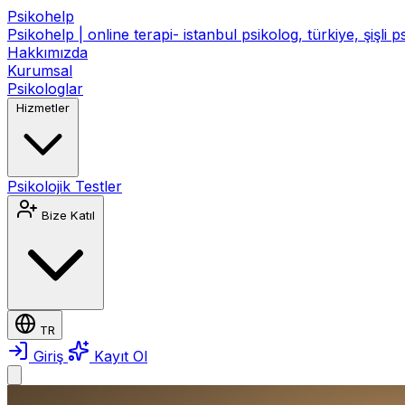
Psikohelp
Psikohelp | online terapi- istanbul psikolog, türkiye, şişli 
Hakkımızda
Kurumsal
Psikologlar
Hizmetler
Psikolojik Testler
Bize Katıl
TR
Giriş
Kayıt Ol