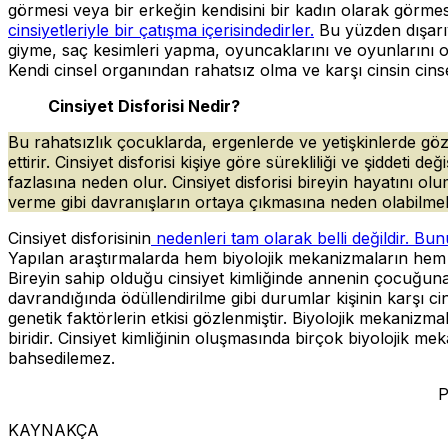
görmesi veya bir erkeğin kendisini bir kadın olarak görmesi
cinsiyetleriyle bir çatışma içerisindedirler.
Bu yüzden dışarıya
giyme, saç kesimleri yapma, oyuncaklarını ve oyunlarını oyna
Kendi cinsel organından rahatsız olma ve karşı cinsin cin
Cinsiyet Disforisi Nedir?
Bu rahatsızlık çocuklarda, ergenlerde ve yetişkinlerde göz
ettirir. Cinsiyet disforisi kişiye göre sürekliliği ve şiddeti
fazlasına neden olur. Cinsiyet disforisi bireyin hayatını 
verme gibi davranışların ortaya çıkmasına neden olabilme
Cinsiyet disforisinin
nedenleri tam olarak belli değildir. Bun
Yapılan araştırmalarda hem biyolojik mekanizmaların hem 
Bireyin sahip olduğu cinsiyet kimliğinde annenin çocuğuna d
davrandığında ödüllendirilme gibi durumlar kişinin karşı cin
genetik faktörlerin etkisi gözlenmiştir. Biyolojik mekani
biridir. Cinsiyet kimliğinin oluşmasında birçok biyolojik 
bahsedilemez.
Psikolog Halime
KAYNAKÇA