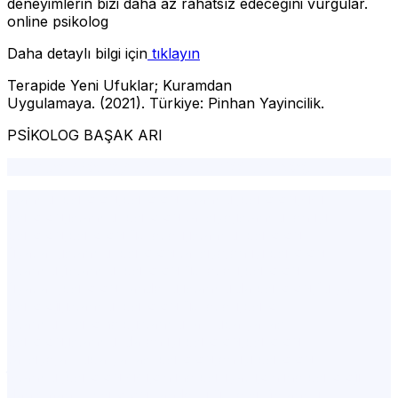
deneyimlerin bizi daha az rahatsız edeceğini vurgular.
online psikolog
Daha detaylı bilgi için
tıklayın
Terapide Yeni Ufuklar; Kuramdan
Uygulamaya. (2021). Türkiye: Pinhan Yayincilik.
PSİKOLOG BAŞAK ARI
Davetsiz Misafir,Kabul ve kararlılık terapisi,act,
stanbul psikolog,psikolog İstanbul,psikolog,şişli
psikolog,istanbul psikolog tavsiye,istanbul en iyi
psikolog,psikolog ücretleri,istanbul psikolog
fiyatları,istanbul psikolog tavsiye,en iyi psikolog
İstanbul,i̇stanbul psikolog ücretleri,psikolog
fiyatları,psikolog randevu,istanbulda psikolog,fulya
psikoloji,istanbul psikolog ücretleri,psiko
İstanbul,Psikohelp,istanbul avrupa yakası
psikolog,istanbul'da en iyi psikolog,psikolog
tavsiye,avrupa yakası psikolog,en iyi psikolog
i̇stanbul,psikolog şişli,online psikiyatri,online psikolojik
danışmanlık,psikolog randevu ücretsiz,i̇stanbul