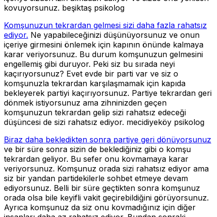
kovuyorsunuz. beşiktaş psikolog
Komşunuzun tekrardan gelmesi sizi daha fazla rahatsız
ediyor.
Ne yapabileceğinizi düşünüyorsunuz ve onun
içeriye girmesini önlemek için kapının önünde kalmaya
karar veriyorsunuz. Bu durum komşunuzun gelmesini
engellemiş gibi duruyor. Peki siz bu sırada neyi
kaçırıyorsunuz? Evet evde bir parti var ve siz o
komşunuzla tekrardan karşılaşmamak için kapıda
bekleyerek partiyi kaçırıyorsunuz. Partiye tekrardan geri
dönmek istiyorsunuz ama zihninizden geçen
komşunuzun tekrardan gelip sizi rahatsız edeceği
düşüncesi de sizi rahatsız ediyor. mecidiyeköy psikolog
Biraz daha bekledikten sonra partiye geri dönüyorsunuz
ve bir süre sonra sizin de beklediğiniz gibi o komşu
tekrardan geliyor. Bu sefer onu kovmamaya karar
veriyorsunuz. Komşunuz orada sizi rahatsız ediyor ama
siz bir yandan partidekilerle sohbet etmeye devam
ediyorsunuz. Belli bir süre geçtikten sonra komşunuz
orada olsa bile keyifli vakit geçirebildiğini görüyorsunuz.
Ayrıca komşunuz da siz onu kovmadığınız için diğer
insanları daha az rahatsız ediyor. Bundan sonraki