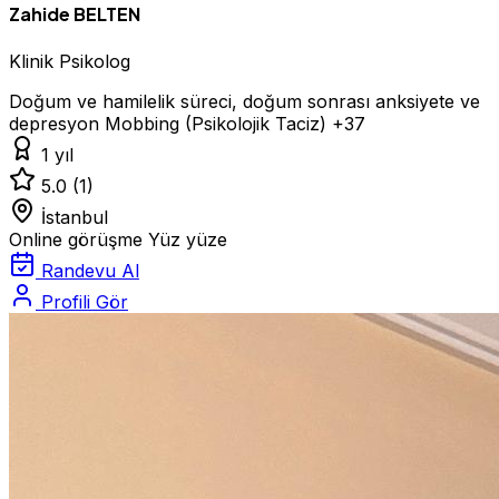
Zahide BELTEN
Klinik Psikolog
Doğum ve hamilelik süreci, doğum sonrası anksiyete ve
depresyon
Mobbing (Psikolojik Taciz)
+37
1 yıl
5.0
(1)
İstanbul
Online görüşme
Yüz yüze
Randevu Al
Profili Gör