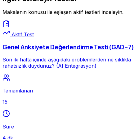
Makalenin konusu ile eşleşen aktif testleri inceleyin.
Aktif Test
Genel Anksiyete Değerlendirme Testi (GAD-7)
Son iki hafta içinde aşağıdaki problemlerden ne sıklıkla
rahatsızlık duydunuz? (AI Entegrasyon)
Tamamlanan
15
Süre
4 dk