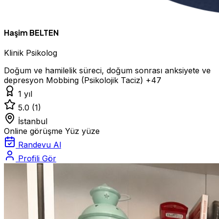
Haşim BELTEN
Klinik Psikolog
Doğum ve hamilelik süreci, doğum sonrası anksiyete ve
depresyon
Mobbing (Psikolojik Taciz)
+47
1 yıl
5.0
(1)
İstanbul
Online görüşme
Yüz yüze
Randevu Al
Profili Gör