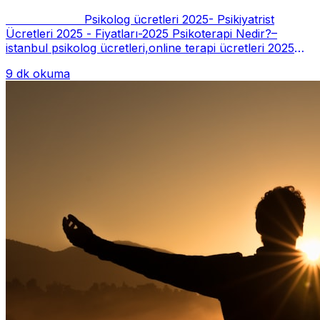
Fiyatları-2025
Psikolog ücretleri 2025- Psikiyatrist
Ücretleri 2025 - Fiyatları-2025 Psikoterapi Nedir?–
istanbul psikolog ücretleri,online terapi ücretleri 2025
Psikoterapi genelde danışan ter...
9 dk okuma