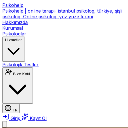
Psikohelp
Psikohelp | online terapi- istanbul psikolog, türkiye, şişli
psikolog, Online psikolog, yüz yüze terapi
Hakkımızda
Kurumsal
Psikologlar
Hizmetler
Psikolojik Testler
Bize Katıl
TR
Giriş
Kayıt Ol