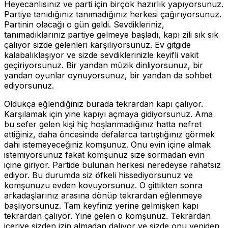
Heyecanlısınız ve parti için birçok hazırlık yapıyorsunuz.
Partiye tanıdığınız tanımadığınız herkesi çağırıyorsunuz.
Partinin olacağı o gün geldi. Sevdikleriniz,
tanımadıklarınız partiye gelmeye başladı, kapı zili sık sık
çalıyor sizde gelenleri karşılıyorsunuz. Ev gitgide
kalabalıklaşıyor ve sizde sevdiklerinizle keyifli vakit
geçiriyorsunuz. Bir yandan müzik dinliyorsunuz, bir
yandan oyunlar oynuyorsunuz, bir yandan da sohbet
ediyorsunuz.
Oldukça eğlendiğiniz burada tekrardan kapı çalıyor.
Karşılamak için yine kapıyı açmaya gidiyorsunuz. Ama
bu sefer gelen kişi hiç hoşlanmadığınız hatta nefret
ettiğiniz, daha öncesinde defalarca tartıştığınız görmek
dahi istemeyeceğiniz komşunuz. Onu evin içine almak
istemiyorsunuz fakat komşunuz size sormadan evin
içine giriyor. Partide bulunan herkesi neredeyse rahatsız
ediyor. Bu durumda siz öfkeli hissediyorsunuz ve
komşunuzu evden kovuyorsunuz. O gittikten sonra
arkadaşlarınız arasına dönüp tekrardan eğlenmeye
başlıyorsunuz. Tam keyfiniz yerine gelmişken kapı
tekrardan çalıyor. Yine gelen o komşunuz. Tekrardan
içeriye sizden izin almadan dalıyor ve sizde onu yeniden