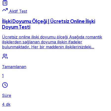
Aktif Test
İlişki Doyumu Ölçeği | Ücretsiz Online İlişki
Doyum Testi
Ücretsiz online ilişki doyumu ölçeği Aşağıda romantik
ilişkilerden sağlanan doyuma ilişkin ifadeler
bulunmaktadır. Her bir maddenin ilişkilerinizdeki...
Tamamlanan
1
Süre
4 dk