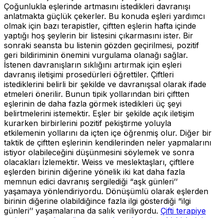
Çoğunlukla eşlerinde artmasını istedikleri davranışı
anlatmakta güçlük çekerler. Bu konuda eşleri yardımcı
olmak için bazı terapistler, çiftten eşlerin hafta içinde
yaptığı hoş şeylerin bir listesini çıkarmasını ister. Bir
sonraki seansta bu listenin gözden geçirilmesi, pozitif
geri bildiriminin önemini vurgulama olanağı sağlar.
İstenen davranışların sıklığını artırmak için eşleri
davranış iletişimi prosedürleri öğrettiler. Çiftleri
istediklerini belirli bir şekilde ve davranışsal olarak ifade
etmeleri önerilir. Bunun tipik yollarından biri çiftten
eşlerinin de daha fazla görmek istedikleri üç şeyi
belirtmelerini istemektir. Eşler bir şekilde açık iletişim
kurarken birbirlerini pozitif pekiştirme yoluyla
etkilemenin yollarını da içten içe öğrenmiş olur. Diğer bir
taktik de çiftten eşlerinin kendilerinden neler yapmalarını
istiyor olabileceğini düşünmesini söylemek ve sonra
olacakları İzlemektir. Weiss ve meslektaşları, çiftlere
eşlerden birinin diğerine yönelik iki kat daha fazla
memnun edici davranış sergilediği “aşk günleri’’
yaşamaya yönlendiriyordu. Dönüşümlü olarak eşlerden
birinin diğerine olabildiğince fazla ilgi gösterdiği “ilgi
günleri’’ yaşamalarına da salık veriliyordu.
Çifti terapiye