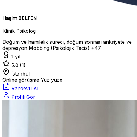
Haşim BELTEN
Klinik Psikolog
Doğum ve hamilelik süreci, doğum sonrası anksiyete ve
depresyon
Mobbing (Psikolojik Taciz)
+47
1 yıl
5.0
(1)
İstanbul
Online görüşme
Yüz yüze
Randevu Al
Profili Gör