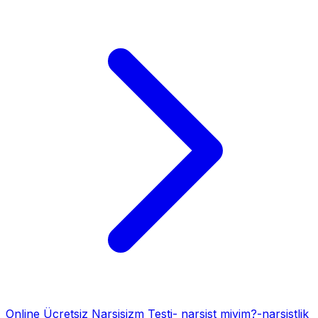
Online Ücretsiz Narsisizm Testi- narsist miyim?-narsistlik