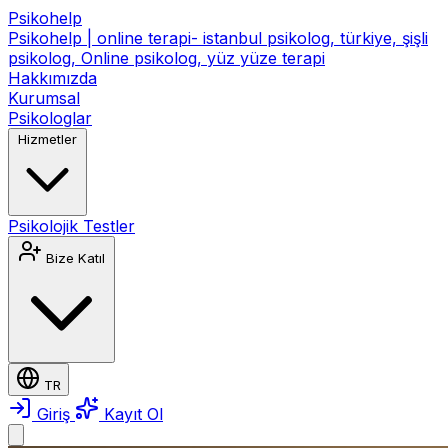
Psikohelp
Psikohelp | online terapi- istanbul psikolog, türkiye, şişli
psikolog, Online psikolog, yüz yüze terapi
Hakkımızda
Kurumsal
Psikologlar
Hizmetler
Psikolojik Testler
Bize Katıl
TR
Giriş
Kayıt Ol