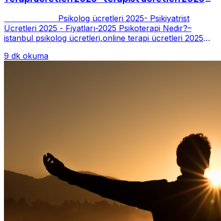
Fiyatları-2025
Psikolog ücretleri 2025- Psikiyatrist
Ücretleri 2025 - Fiyatları-2025 Psikoterapi Nedir?–
istanbul psikolog ücretleri,online terapi ücretleri 2025
Psikoterapi genelde danışan ter...
9 dk okuma