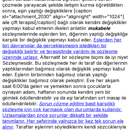
çözmede yarayacak şekilde iletişim kurma öğretildikten
sonra, eşin yaptığı değişikliklere [caption
id="attachment_2030" align="alignright" width="1024"]
aile çift terapisi[/caption] bağlı olarak kendini değişiklikler
yapmayı kabul etmenin ilkeleri anlatılır
mukabele
sözleşmelerinde eşlerden biri, diğerinin yaptığı değişikliğe
karşılık bir değişiklik yapmayı kabul eder.
Eşlerden her
biri davranışlar da gerçekleşmesini istedikleri bir
değişikliği belirtir ve terapistinde yardımı ile sözleşme
üzerinde uzlaşır.
Alternatif bir sözleşme biçimi de iyi niyet
Sözleşmesidir. Bu sözleşmede her iki taraf da diğerlerinin
yaptıklarından bağımsız olarak değişiklik yapmayı kabul
eder. Eşlerin birbirinden bağımsız olarak yaptığı
değişiklikler bağımsız olarak pekiştirir. Eve her akşam
saat 6:00’da gelen ve yemekten sonra çocuklarla
oynayan adam, haftanın sonunda kendini yeni bir
gömlek ödüllendirebilir ya da eşi tarafından sırt masajı ile
ödüllendirilebilir.
Sorun çözme eğitimi
basit karşılıklı
sözleşme için çok karmaşık olan durumlarda kullanılır.
Uzlaşmalardan önce sorunlar dikkatli bir şekilde
tanımlanır. Her seferinde yalnızca bir kez tek sorun ele
alınır
. Taraflar eşlerinin söylediklerini kendi sözcükleriyle