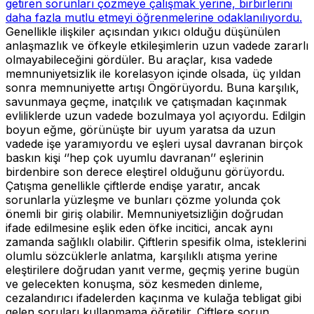
getiren sorunları çözmeye çalışmak yerine, birbirlerini
daha fazla mutlu etmeyi öğrenmelerine odaklanılıyordu.
Genellikle ilişkiler açısından yıkıcı olduğu düşünülen
anlaşmazlık ve öfkeyle etkileşimlerin uzun vadede zararlı
olmayabileceğini gördüler. Bu araçlar, kısa vadede
memnuniyetsizlik ile korelasyon içinde olsada, üç yıldan
sonra memnuniyette artışı Öngörüyordu. Buna karşılık,
savunmaya geçme, inatçılık ve çatışmadan kaçınmak
evliliklerde uzun vadede bozulmaya yol açıyordu. Edilgin
boyun eğme, görünüşte bir uyum yaratsa da uzun
vadede işe yaramıyordu ve eşleri uysal davranan birçok
baskın kişi ‘’hep çok uyumlu davranan’’ eşlerinin
birdenbire son derece eleştirel olduğunu görüyordu.
Çatışma genellikle çiftlerde endişe yaratır, ancak
sorunlarla yüzleşme ve bunları çözme yolunda çok
önemli bir giriş olabilir. Memnuniyetsizliğin doğrudan
ifade edilmesine eşlik eden öfke incitici, ancak aynı
zamanda sağlıklı olabilir. Çiftlerin spesifik olma, isteklerini
olumlu sözcüklerle anlatma, karşılıklı atışma yerine
eleştirilere doğrudan yanıt verme, geçmiş yerine bugün
ve gelecekten konuşma, söz kesmeden dinleme,
cezalandırıcı ifadelerden kaçınma ve kulağa tebligat gibi
gelen soruları kullanmama öğretilir. Çiftlere sorun