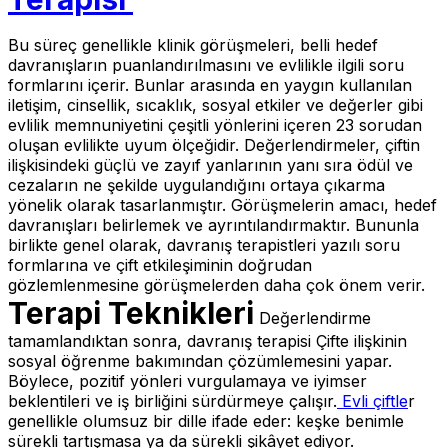
Bu süreç genellikle klinik görüşmeleri, belli hedef
davranışların puanlandırılmasını ve evlilikle ilgili soru
formlarını içerir. Bunlar arasında en yaygın kullanılan
iletişim, cinsellik, sıcaklık, sosyal etkiler ve değerler gibi
evlilik memnuniyetini çeşitli yönlerini içeren 23 sorudan
oluşan evlilikte uyum ölçeğidir. Değerlendirmeler, çiftin
ilişkisindeki güçlü ve zayıf yanlarının yanı sıra ödül ve
cezaların ne şekilde uygulandığını ortaya çıkarma
yönelik olarak tasarlanmıştır. Görüşmelerin amacı, hedef
davranışları belirlemek ve ayrıntılandırmaktır. Bununla
birlikte genel olarak, davranış terapistleri yazılı soru
formlarına ve çift etkileşiminin doğrudan
gözlemlenmesine görüşmelerden daha çok önem verir.
Terapi Teknikleri
Değerlendirme
tamamlandıktan sonra, davranış terapisi Çifte ilişkinin
sosyal öğrenme bakımından çözümlemesini yapar.
Böylece, pozitif yönleri vurgulamaya ve iyimser
beklentileri ve iş birliğini sürdürmeye çalışır.
Evli çiftle
r
genellikle olumsuz bir dille ifade eder: keşke benimle
sürekli tartışmasa ya da sürekli şikâyet ediyor.