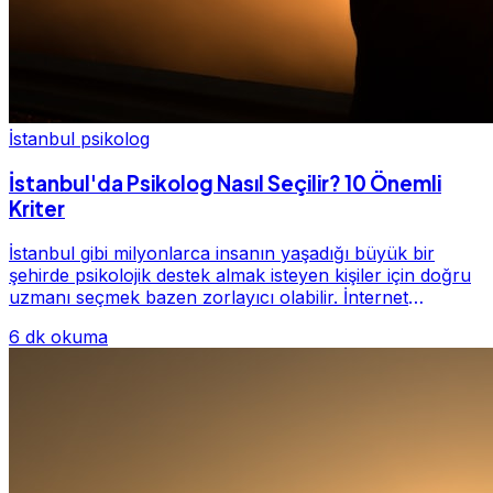
İstanbul psikolog
İstanbul'da Psikolog Nasıl Seçilir? 10 Önemli
Kriter
İstanbul gibi milyonlarca insanın yaşadığı büyük bir
şehirde psikolojik destek almak isteyen kişiler için doğru
uzmanı seçmek bazen zorlayıcı olabilir. İnternet
üzerinde yüzlerce farklı İstanbul psiko...
6 dk okuma