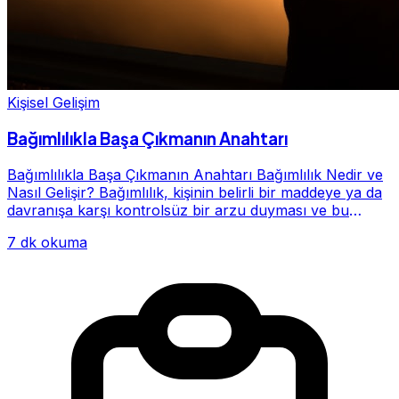
Kişisel Gelişim
Bağımlılıkla Başa Çıkmanın Anahtarı
Bağımlılıkla Başa Çıkmanın Anahtarı Bağımlılık Nedir ve
Nasıl Gelişir? Bağımlılık, kişinin belirli bir maddeye ya da
davranışa karşı kontrolsüz bir arzu duyması ve bu
alışkanlığın giderek hayatının me...
7 dk okuma