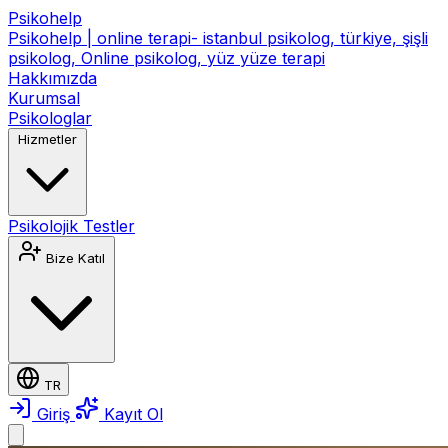
Psikohelp
Psikohelp | online terapi- istanbul psikolog, türkiye, şişli
psikolog, Online psikolog, yüz yüze terapi
Hakkımızda
Kurumsal
Psikologlar
Hizmetler
Psikolojik Testler
Bize Katıl
TR
Giriş
Kayıt Ol