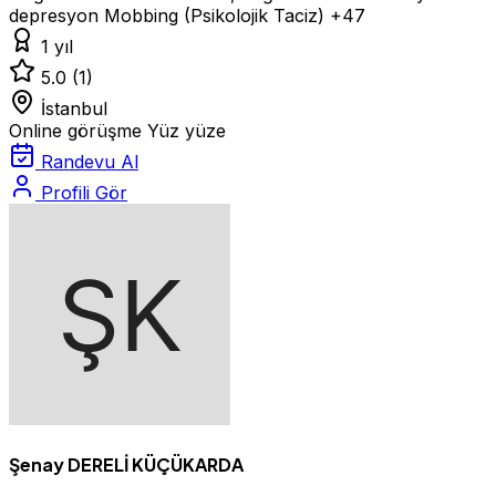
depresyon
Mobbing (Psikolojik Taciz)
+47
1 yıl
5.0
(1)
İstanbul
Online görüşme
Yüz yüze
Randevu Al
Profili Gör
Şenay DERELİ KÜÇÜKARDA