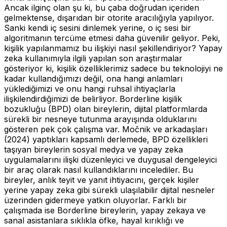
Ancak ilginç olan şu ki, bu çaba doğrudan içeriden
gelmektense, dışarıdan bir otorite aracılığıyla yapılıyor.
Sanki kendi iç sesini dinlemek yerine, o iç sesi bir
algoritmanın tercüme etmesi daha güvenilir geliyor. Peki,
kişilik yapılanmamız bu ilişkiyi nasıl şekillendiriyor? Yapay
zeka kullanımıyla ilgili yapılan son araştırmalar
gösteriyor ki, kişilik özelliklerimiz sadece bu teknolojiyi ne
kadar kullandığımızı değil, ona hangi anlamları
yüklediğimizi ve onu hangi ruhsal ihtiyaçlarla
ilişkilendirdiğimizi de belirliyor. Borderline kişilik
bozukluğu (BPD) olan bireylerin, dijital platformlarda
sürekli bir nesneye tutunma arayışında olduklarını
gösteren pek çok çalışma var. Močnik ve arkadaşları
(2024) yaptıkları kapsamlı derlemede, BPD özellikleri
taşıyan bireylerin sosyal medya ve yapay zeka
uygulamalarını ilişki düzenleyici ve duygusal dengeleyici
bir araç olarak nasıl kullandıklarını incelediler. Bu
bireyler, anlık teyit ve yanıt ihtiyacını, gerçek kişiler
yerine yapay zeka gibi sürekli ulaşılabilir dijital nesneler
üzerinden gidermeye yatkın oluyorlar. Farklı bir
çalışmada ise Borderline bireylerin, yapay zekaya ve
sanal asistanlara sıklıkla öfke, hayal kırıklığı ve