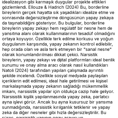
idealizasyon gibi karmaşık duygular projekte ettikleri
gözlemlendi. Ellouze & Hadrich (2024) Bu, borderline
bireylerin gerçek hayatta sık yaşadıkları idealize etme ve
sonrasında değersizleştirme döngüsünün yapay zekaya
da taşınabildiğini gösteriyor. Bu bulgular, borderline
bireylerin yapay zekayı hem regülatif bir nesne hem de
yansıtma alanı olarak kullanmalarının tesadüf olmadığını
ortaya koyuyor. Özellikle terk edilme korkusu ve yoğun
duygulanım karşısında, yapay zekanın kontrol edilebilir,
hep orada olan ve asla terk etmeyen bir "sanal nesne"
olarak konumlandırılması dikkat çekici. Narsistik
bireylerin, yapay zekayı ve dijital platformları ideal benlik
sunumu ve onay alma aracı olarak nasıl kullandıkları
Natoli (2024) tarafından yapılan çalışmada ayrıntılı
şekilde incelendi. Özellikle sosyal medyada paylaşılan
içeriklerin edit edilmesi, ideal hale getirilmesi ve kişisel
markalaşmada yapay zekanın sağladığı mükemmellik
imkanı, narsisistik yapılar için oldukça cazip hale geliyor.
Narsisistik kişilik yapılanmasında yapay zeka, parlatıcı
ayna işlevi görür. Ancak bu ayna kusursuz bir yansıma
sunmadığında, narsisistik kırılganlık tetiklenir ve yapay
zeka da diğer nesneler gibi hızla değersizleştirilir. Bu
süreç, narsisistik yapının onay arayışı ve