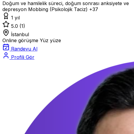
Doğum ve hamilelik süreci, doğum sonrası anksiyete ve
depresyon
Mobbing (Psikolojik Taciz)
+37
1 yıl
5.0
(1)
İstanbul
Online görüşme
Yüz yüze
Randevu Al
Profili Gör