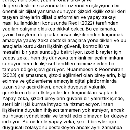
değersizleştirme savunmaları üzerinden işleyişine dair
önemli bir dijital yansıma sunuyor. Şizoid kişilik özellikleri
taşıyan bireylerin dijital platformları ve yapay zekayı
nasıl kullandıkları konusunda Riedl (2022) tarafından
yapılan çalışma oldukça dikkat çekici. Bu çalışmada,
şizoid bireylerin doğrudan insan ilişkilerinden kaçınmak
amacıyla yapay zeka destekli araçlara yöneldikleri ve bu
araçlarla kurdukları ilişkinin güvenli, kontrollü ve
mesafeli bir yapı sunduğu belirtiliyor. izoid bireyler için
yapay zeka, hem dış dünyaya temkinli bir açılım imkanı
sunuyor hem de ilişkisel tehditleri minimize eden bir
tampon bölge işlevi görüyor. Nuanmeesri & Poomhiran
(2023) çalışmasında, şizoid eğilimleri olan bireylerin, bilgi
edinme ve gözlemleme amacıyla dijital platformlarda
uzun süre geçirdikleri, ancak duygusal yakınlık
gerektiren dijital etkileşimlerden kaçındıkları saptandı.
Yapay zeka, şizoid bireylerin güvenli bir yalnızlık içinde,
steril bir ilişki kurma ihtiyacına hizmet ediyor. İnsan
ilişkilerine duyulan ihtiyacı tamamen yok etmiyor, ancak
bu ihtiyacı yönetilebilir ve tehdit edici olmayan bir düzeye
indiriyor. Bu nedenle yapay zeka, şizoid bireyler için
duygusal izolasyonu destekleyen ancak aynı zamanda