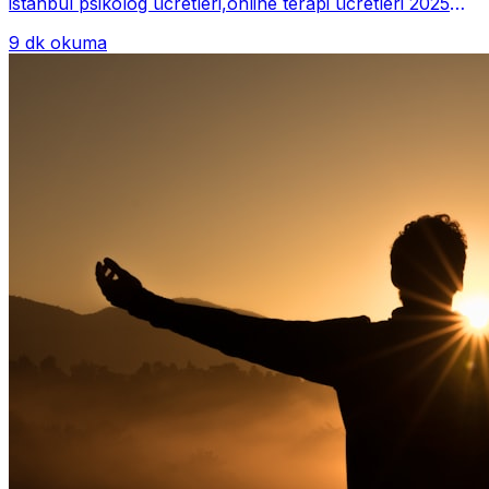
istanbul psikolog ücretleri,online terapi ücretleri 2025
Psikoterapi genelde danışan ter...
9 dk okuma