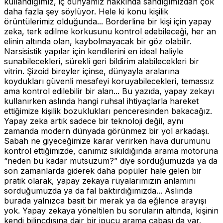
kullandığımız, iç dünyamız hakkında sandığımızdan çok
daha fazla şey söylüyor. Hele ki konu kişilik
örüntülerimiz olduğunda... Borderline bir kişi için yapay
zeka, terk edilme korkusunu kontrol edebileceği, her an
elinin altında olan, kaybolmayacak bir göz olabilir.
Narsisistik yapılar için kendilerini en ideal haliyle
sunabilecekleri, sürekli geri bildirim alabilecekleri bir
vitrin. Şizoid bireyler içinse, dünyayla aralarına
koydukları güvenli mesafeyi koruyabilecekleri, temassız
ama kontrol edilebilir bir alan... Bu yazıda, yapay zekayı
kullanırken aslında hangi ruhsal ihtiyaçlarla hareket
ettiğimize kişilik bozuklukları penceresinden bakacağız.
Yapay zeka artık sadece bir teknoloji değil, aynı
zamanda modern dünyada görünmez bir yol arkadaşı.
Sabah ne giyeceğimize karar verirken hava durumunu
kontrol ettiğimizde, canımız sıkıldığında arama motoruna
“neden bu kadar mutsuzum?” diye sorduğumuzda ya da
son zamanlarda giderek daha popüler hale gelen bir
pratik olarak, yapay zekaya rüyalarımızın anlamını
sorduğumuzda ya da fal baktırdığımızda... Aslında
burada yalnızca basit bir merak ya da eğlence arayışı
yok. Yapay zekaya yöneltilen bu soruların altında, kişinin
kendi bilinçdışına dair bir ipucu arama çabası da var.