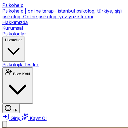
Psikohelp
Psikohelp | online terapi- istanbul psikolog, türkiye, şişli
psikolog, Online psikolog, yüz yüze terapi
Hakkımızda
Kurumsal
Psikologlar
Hizmetler
Psikolojik Testler
Bize Katıl
TR
Giriş
Kayıt Ol