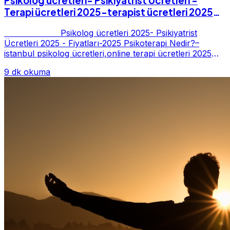
Psikolog ücretleri- Psikiyatrist Ücretleri -
Terapi ücretleri 2025-terapist ücretleri 2025-
Fiyatları-2025
Psikolog ücretleri 2025- Psikiyatrist
Ücretleri 2025 - Fiyatları-2025 Psikoterapi Nedir?–
istanbul psikolog ücretleri,online terapi ücretleri 2025
Psikoterapi genelde danışan ter...
9 dk okuma