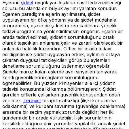
Eşlerine
şiddet
uygulayan kişilerin nasıl tedavi edileceği
sorusu bu alanda en büyük ayrımı yaratan konudur.
Egemen paradigma eşlerin ayrılmasını, şiddet
uygulayanın bir öfke yöntemi ya da şiddet müdahale
programına, eşinin de şiddet gören kadınlara yönelik
tedavi programına yönlendirilmesini öngörür. Eşlerin bir
arada tedavi edilmesi, şiddetin sorumluluğunu ortak
olarak taşıdıkları anlamına gelir ve zararlı olabilecek bir
anlamda haklılık kazandırır. Çiftler bir arada tedavi
edildiğinde ise şiddet uygulayan erkek, eylemini ortaya
çıkaran duygusal tetikleyicileri görüp bu eylemleri
denetleme sorumluluğunu üstlenmeyi öğrenebilir.
Şiddete maruz kalan eşlerde aynı sinyalleri tanıyarak
kendi güvenliklerini sağlama sorumluluğunu
öğrenebilirler. Bu yüzden klinisyenler aile içi şiddetin
tedavisi konusunda iki kampa bölünmüşlerdir. Şiddet
görülen çiftlerle çalışırken güvenlik konusundan ödün
verilmez.
Terapist
terapi tarafsızlığı (ilişki konularına
odaklanma) ve kurbanı savunma (güvenliğe odaklanma)
arasında bir seçim yapmak zorunda değildir; her iki
gündemi de bir arada yürütebilir. İlişki sorunlarının
karşılıklı olduğuna dair yorumlar yapılabilir, ancak şiddet