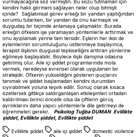
vurmayacağına söz vermiştin. Bu sözü tutmaman için
kendini haklı görmeni sağlayan neler olup bitmişti
içinde? Sağlatımsal görev erkeği bir yandan yaptığından
sorumlu tutarken, bir yandan da onu karmaşık ve
duygudaş bir biçimde anlamaya çalışmaktır. Burada
erkeğin öfkesini işe yaramayan yöntemlerle arttırmak ve
onu ayıplamak yerine tam tersidir. Eşlerin her ikisi de
eylemlerinin sorumluluğunu üstlenmeye başlayınca,
terapist ilişkinin duygusal tepkiselliğini arttıran yönlerine
eğilmeye başlayabilir. Böylece ilişki danışma odasına
getirilmiş olur. Aile içi şiddet programlarında mola
vermek, neredeyse evrensel olarak uygulanan bir
stratejidir. Öfkenin yükseldiğini gösteren ipuçlarını
tanımak ve şiddet başlamadan kendini durumdan
sıyırabilmek yoluna teşvik edilir. Sonuç olarak kısaca
özetlersek gittikçe saldırganlaşan etkileşimleri ortadan
kaldırılması birinci öncelik olsa da çiftlerin görüş
ayrılıklarını daha yapıcı yöntemlerle dile getirmeyi de
öğrenmeleri gerekir.
Psikolog Tuğba DUMAN
Evlilikte
şiddet, Evlilikte şiddet, Evlilikte şiddet
Evlilikte şiddet
aile içi şiddet
domestic violence