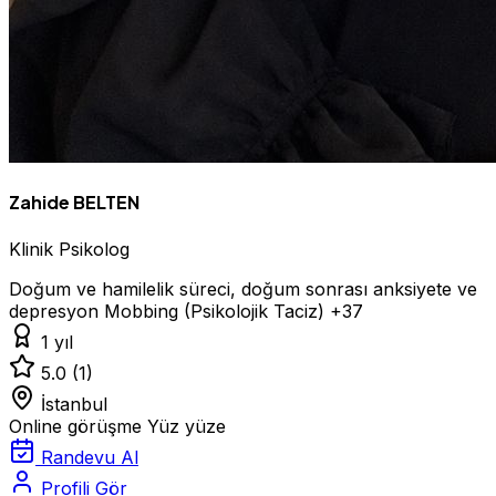
Zahide BELTEN
Klinik Psikolog
Doğum ve hamilelik süreci, doğum sonrası anksiyete ve
depresyon
Mobbing (Psikolojik Taciz)
+37
1 yıl
5.0
(1)
İstanbul
Online görüşme
Yüz yüze
Randevu Al
Profili Gör