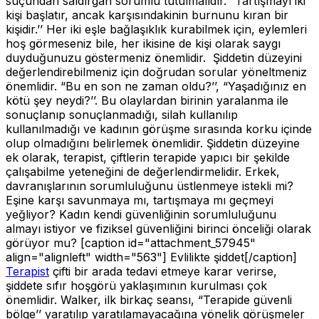
suçundan saldırgan sorumlu tutulmalıdır. “Tartışmayı iki
kişi başlatır, ancak karşısındakinin burnunu kıran bir
kişidir.’’ Her iki eşle bağlaşıklık kurabilmek için, eylemleri
hoş görmeseniz bile, her ikisine de kişi olarak saygı
duyduğunuzu göstermeniz önemlidir. Şiddetin düzeyini
değerlendirebilmeniz için doğrudan sorular yöneltmeniz
önemlidir. “Bu en son ne zaman oldu?’’, “Yaşadığınız en
kötü şey neydi?’’. Bu olaylardan birinin yaralanma ile
sonuçlanıp sonuçlanmadığı, silah kullanılıp
kullanılmadığı ve kadının görüşme sırasında korku içinde
olup olmadığını belirlemek önemlidir. Şiddetin düzeyine
ek olarak, terapist, çiftlerin terapide yapıcı bir şekilde
çalışabilme yeteneğini de değerlendirmelidir. Erkek,
davranışlarının sorumluluğunu üstlenmeye istekli mi?
Eşine karşı savunmaya mı, tartışmaya mı geçmeyi
yeğliyor? Kadın kendi güvenliğinin sorumluluğunu
almayı istiyor ve fiziksel güvenliğini birinci önceliği olarak
görüyor mu? [caption id="attachment_57945"
align="alignleft" width="563"]
Evlilikte şiddet[/caption]
Terapist
çifti bir arada tedavi etmeye karar verirse,
şiddete sıfır hoşgörü yaklaşımının kurulması çok
önemlidir. Walker, ilk birkaç seansı, “Terapide güvenli
bölge’’ yaratılıp yaratılamayacağına yönelik görüşmeler