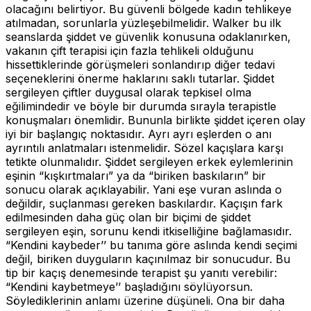
olacağını belirtiyor. Bu güvenli bölgede kadın tehlikeye
atılmadan, sorunlarla yüzleşebilmelidir. Walker bu ilk
seanslarda şiddet ve güvenlik konusuna odaklanırken,
vakanın çift terapisi için fazla tehlikeli olduğunu
hissettiklerinde görüşmeleri sonlandırıp diğer tedavi
seçeneklerini önerme haklarını saklı tutarlar. Şiddet
sergileyen çiftler duygusal olarak tepkisel olma
eğilimindedir ve böyle bir durumda sırayla terapistle
konuşmaları önemlidir. Bununla birlikte şiddet içeren olay
iyi bir başlangıç noktasıdır. Ayrı ayrı eşlerden o anı
ayrıntılı anlatmaları istenmelidir. Sözel kaçışlara karşı
tetikte olunmalıdır. Şiddet sergileyen erkek eylemlerinin
eşinin “kışkırtmaları” ya da “biriken baskıların” bir
sonucu olarak açıklayabilir. Yani eşe vuran aslında o
değildir, suçlanması gereken baskılardır. Kaçışın fark
edilmesinden daha güç olan bir biçimi de şiddet
sergileyen eşin, sorunu kendi itkiselliğine bağlamasıdır.
“Kendini kaybeder’’ bu tanıma göre aslında kendi seçimi
değil, biriken duyguların kaçınılmaz bir sonucudur. Bu
tip bir kaçış denemesinde terapist şu yanıtı verebilir:
“Kendini kaybetmeye’’ başladığını söylüyorsun.
Söylediklerinin anlamı üzerine düşüneli. Ona bir daha