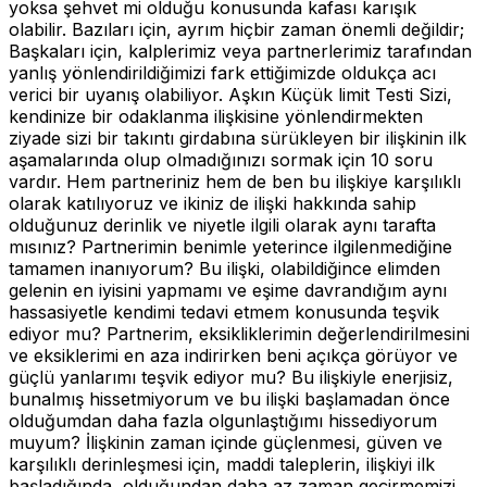
yoksa şehvet mi olduğu konusunda kafası karışık
olabilir. Bazıları için, ayrım hiçbir zaman önemli değildir;
Başkaları için, kalplerimiz veya partnerlerimiz tarafından
yanlış yönlendirildiğimizi fark ettiğimizde oldukça acı
verici bir uyanış olabiliyor. Aşkın Küçük limit Testi Sizi,
kendinize bir odaklanma ilişkisine yönlendirmekten
ziyade sizi bir takıntı girdabına sürükleyen bir ilişkinin ilk
aşamalarında olup olmadığınızı sormak için 10 soru
vardır. Hem partneriniz hem de ben bu ilişkiye karşılıklı
olarak katılıyoruz ve ikiniz de ilişki hakkında sahip
olduğunuz derinlik ve niyetle ilgili olarak aynı tarafta
mısınız? Partnerimin benimle yeterince ilgilenmediğine
tamamen inanıyorum? Bu ilişki, olabildiğince elimden
gelenin en iyisini yapmamı ve eşime davrandığım aynı
hassasiyetle kendimi tedavi etmem konusunda teşvik
ediyor mu? Partnerim, eksikliklerimin değerlendirilmesini
ve eksiklerimi en aza indirirken beni açıkça görüyor ve
güçlü yanlarımı teşvik ediyor mu? Bu ilişkiyle enerjisiz,
bunalmış hissetmiyorum ve bu ilişki başlamadan önce
olduğumdan daha fazla olgunlaştığımı hissediyorum
muyum? İlişkinin zaman içinde güçlenmesi, güven ve
karşılıklı derinleşmesi için, maddi taleplerin, ilişkiyi ilk
başladığında, olduğundan daha az zaman geçirmemizi