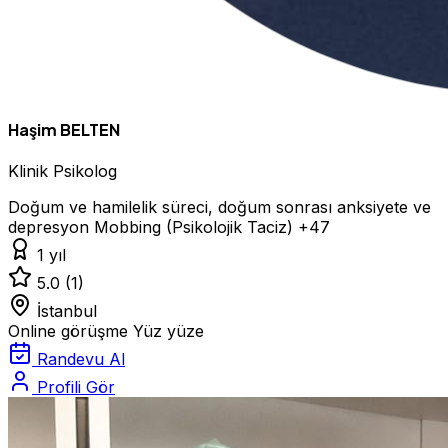
Haşim BELTEN
Klinik Psikolog
Doğum ve hamilelik süreci, doğum sonrası anksiyete ve
depresyon
Mobbing (Psikolojik Taciz)
+47
1 yıl
5.0
(1)
İstanbul
Online görüşme
Yüz yüze
Randevu Al
Profili Gör