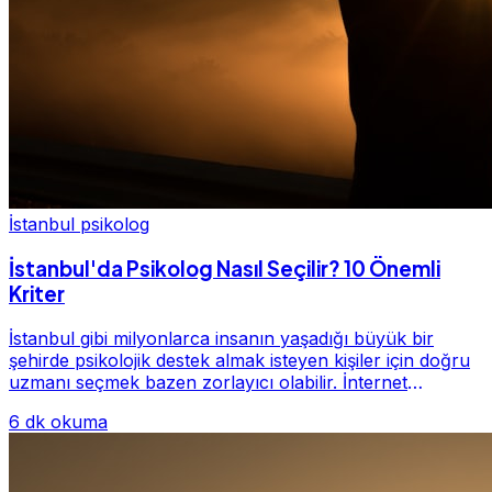
İstanbul psikolog
İstanbul'da Psikolog Nasıl Seçilir? 10 Önemli
Kriter
İstanbul gibi milyonlarca insanın yaşadığı büyük bir
şehirde psikolojik destek almak isteyen kişiler için doğru
uzmanı seçmek bazen zorlayıcı olabilir. İnternet
üzerinde yüzlerce farklı İstanbul psiko...
6 dk okuma