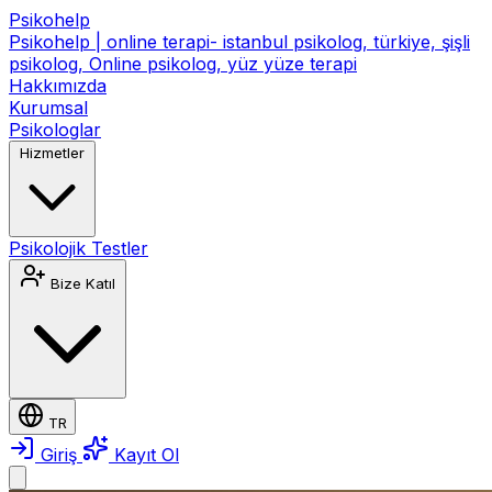
Psikohelp
Psikohelp | online terapi- istanbul psikolog, türkiye, şişli
psikolog, Online psikolog, yüz yüze terapi
Hakkımızda
Kurumsal
Psikologlar
Hizmetler
Psikolojik Testler
Bize Katıl
TR
Giriş
Kayıt Ol