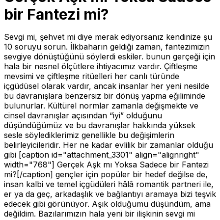
bir Fantezi mi?
Sevgi mi, şehvet mi diye merak ediyorsanız kendinize şu
10 soruyu sorun. İlkbaharın geldiği zaman, fantezimizin
sevgiye dönüştüğünü söylerdi eskiler. bunun gerçeği için
hala bir nesnel ölçütlere ihtiyacımız vardır. Çiftleşme
mevsimi ve çiftleşme ritüelleri her canlı türünde
içgüdüsel olarak vardır, ancak insanlar her yeni nesilde
bu davranışlara benzersiz bir dönüş yapma eğiliminde
bulunurlar. Kültürel normlar zamanla değişmekte ve
cinsel davranışlar açısından “iyi” olduğunu
düşündüğümüz ve bu davranışlar hakkında yüksek
sesle söylediklerimiz genellikle bu değişimlerin
belirleyicileridir. Her ne kadar evlilik bir zamanlar olduğu
gibi [caption id="attachment_3301" align="alignright"
width="768"]
Gerçek Aşk mı Yoksa Sadece bir Fantezi
mi?[/caption] gençler için popüler bir hedef değilse de,
insan kalbi ve temel içgüdüleri hâlâ romantik partneri ile,
er ya da geç, arkadaşlık ve bağlantıyı aramaya bizi teşvik
edecek gibi görünüyor. Aşık olduğumu düşündüm, ama
değildim. Bazılarımızın hala yeni bir ilişkinin sevgi mi