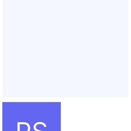
avrupa yakası,ücretsiz psikolog İstanbul,psikolog
istanbul fiyatları,istanbuldaki en iyi psikologlar,şişli
psikolog fiyatları,psikolog türkiye,psikoterapi
ücretleri,fulya, Psikohelp,pedagog İstanbul,pedagog
olan hastaneler,en iyi psikologlar İstanbul,en iyi
psikolog,terapi ücretleri,i̇stanbul terapi ücretleri,istanbul
psikolog seans ücretleri,i̇stanbul psikolog
fiyatları,psikoloji İstanbul,istanbul psikolog
önerisi,ücretsiz psikolog,en başarılı psikologlar,istanbul
iyi psikolog,istanbul terapi ücretleri,psikolog randevu
İstanbul,istanbul en iyi psikologlar,istanbulda iyi
psikolog,psikolog ücretleri İstanbul,çoçuk pedagog
İstanbul,ilişki psikoloğu,istanbul avrupa psikolog,istanbul
piskolog,istanbul psikologlar,ünlü psikologlar,pedagog
randevu,psikolog avrupa yakası,klinik psikoloji yüksek
lisans,psikolog randevu devlet,psikoterapi,yüz yüze
psikolog İstanbul,ünlü psikologlar i̇stanbul,şişli pedagog