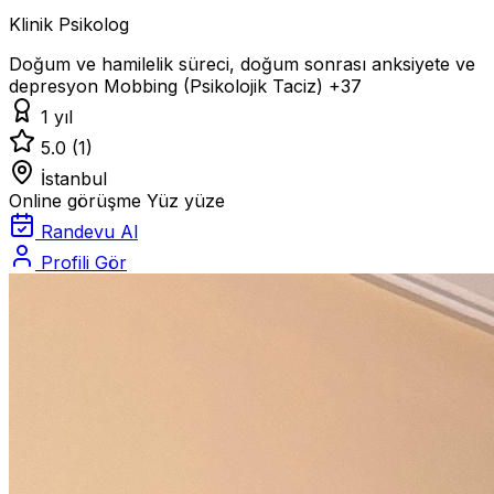
Klinik Psikolog
Doğum ve hamilelik süreci, doğum sonrası anksiyete ve
depresyon
Mobbing (Psikolojik Taciz)
+37
1 yıl
5.0
(1)
İstanbul
Online görüşme
Yüz yüze
Randevu Al
Profili Gör