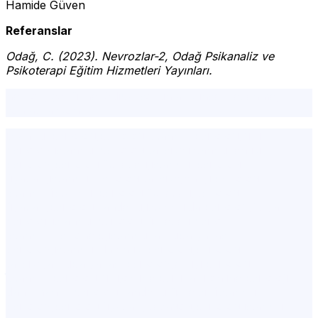
Hamide Güven
Referanslar
Odağ, C. (2023). Nevrozlar-2, Odağ Psikanaliz ve
Psikoterapi Eğitim Hizmetleri Yayınları.
nevroz, çözülme, ödipal sorunlar, cinsel ketlenme,
somatizasyon
istanbul psikolog,psikolog İstanbul,psikolog,şişli
psikolog,istanbul psikolog tavsiye,istanbul en iyi
psikolog,psikolog ücretleri,istanbul psikolog
fiyatları,istanbul psikolog tavsiye,en iyi psikolog
İstanbul,i̇stanbul psikolog ücretleri,psikolog
fiyatları,psikolog randevu,istanbulda psikolog,fulya
psikoloji,istanbul psikolog ücretleri,psiko
İstanbul,Psikohelp,istanbul avrupa yakası
psikolog,istanbul'da en iyi psikolog,psikolog
tavsiye,avrupa yakası psikolog,en iyi psikolog
i̇stanbul,psikolog şişli,online psikiyatri,online psikolojik
danışmanlık,psikolog randevu ücretsiz,i̇stanbul
psikolog,psikolog fiyatları,pedagog,psikolog istanbul