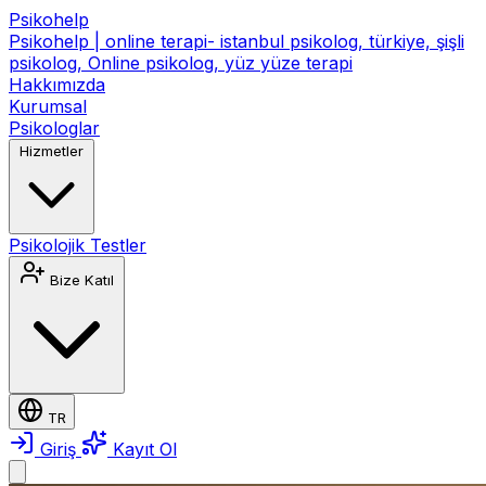
Psikohelp
Psikohelp | online terapi- istanbul psikolog, türkiye, şişli
psikolog, Online psikolog, yüz yüze terapi
Hakkımızda
Kurumsal
Psikologlar
Hizmetler
Psikolojik Testler
Bize Katıl
TR
Giriş
Kayıt Ol