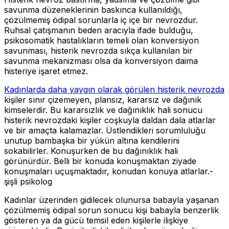
savunma düzeneklerinin baskınca kullanıldığı,
çözülmemiş ödipal sorunlarla iç içe bir nevrozdur.
Ruhsal çatışmanın beden aracıyla ifade bulduğu,
psikosomatik hastalıkların temeli olan konversiyon
savunması, histerik nevrozda sıkça kullanılan bir
savunma mekanizması olsa da konversiyon daima
histeriye işaret etmez.
Kadınlarda daha yaygın olarak görülen histerik nevrozda
kişiler sınır çizemeyen, plansız, kararsız ve dağınık
kimselerdir. Bu kararsızlık ve dağınıklık hali sonucu
histerik nevrozdaki kişiler coşkuyla daldan dala atlarlar
ve bir amaçta kalamazlar. Üstlendikleri sorumluluğu
unutup bambaşka bir yükün altına kendilerini
sokabilirler. Konuşurken de bu dağınıklık hali
görünürdür. Belli bir konuda konuşmaktan ziyade
konuşmaları uçuşmaktadır, konudan konuya atlarlar.-
şişli psikolog
Kadınlar üzerinden gidilecek olunursa babayla yaşanan
çözülmemiş ödipal sorun sonucu kişi babayla benzerlik
gösteren ya da gücü temsil eden kişilerle ilişkiye