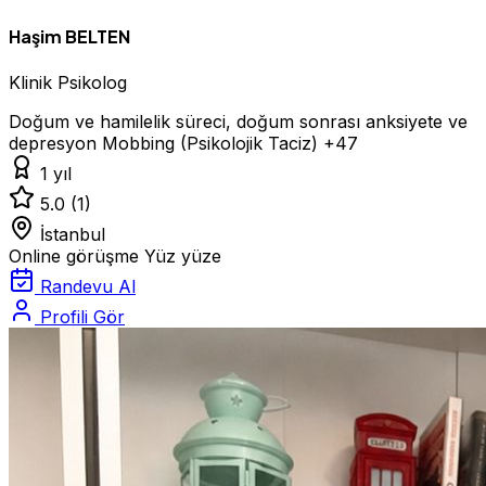
Haşim BELTEN
Klinik Psikolog
Doğum ve hamilelik süreci, doğum sonrası anksiyete ve
depresyon
Mobbing (Psikolojik Taciz)
+47
1 yıl
5.0
(1)
İstanbul
Online görüşme
Yüz yüze
Randevu Al
Profili Gör