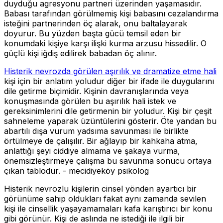
duyduğu agresyonu partneri üzerinden yaşamasıdır.
Babası tarafından görülmemiş kişi babasını cezalandırma
isteğini partnerinden öç alarak, onu baltalayarak
doyurur. Bu yüzden başta gücü temsil eden bir
konumdaki kişiye karşı ilişki kurma arzusu hissedilir. O
güçlü kişi iğdiş edilirek babadan öç alınır.
Histerik nevrozda görülen aşırılık ve dramatize etme hali
kişi için bir anlatım yoludur diğer bir ifade ile duygularını
dile getirme biçimidir. Kişinin davranışlarında veya
konuşmasında görülen bu aşırılık hali istek ve
gereksinimlerini dile getirmenin bir yoludur. Kişi bir çeşit
sahneleme yaparak üzüntülerini gösterir. Öte yandan bu
abartılı dışa vurum yadsıma savunması ile birlikte
örtülmeye de çalışılır. Bir ağlayıp bir kahkaha atma,
anlattığı şeyi ciddiye almama ve şakaya vurma,
önemsizleştirmeye çalışma bu savunma sonucu ortaya
çıkan tablodur. - mecidiyeköy psikolog
Histerik nevrozlu kişilerin cinsel yönden ayartıcı bir
görünüme sahip oldukları fakat aynı zamanda sevilen
kişi ile cinsellik yaşayamamaları kafa karıştırıcı bir konu
gibi görünür. Kişi de aslında ne istediği ile ilgili bir