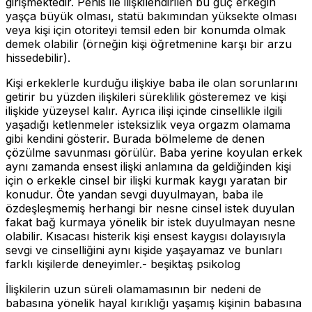
girişmektedir. Penis ile ilişkilendirilen bu güç erkeğin
yaşça büyük olması, statü bakımından yüksekte olması
veya kişi için otoriteyi temsil eden bir konumda olmak
demek olabilir (örneğin kişi öğretmenine karşı bir arzu
hissedebilir).
Kişi erkeklerle kurduğu ilişkiye baba ile olan sorunlarını
getirir bu yüzden ilişkileri süreklilik gösteremez ve kişi
ilişkide yüzeysel kalır. Ayrıca ilişi içinde cinsellikle ilgili
yaşadığı ketlenmeler isteksizlik veya orgazm olamama
gibi kendini gösterir. Burada bölmeleme de denen
çözülme savunması görülür. Baba yerine koyulan erkek
aynı zamanda ensest ilişki anlamına da geldiğinden kişi
için o erkekle cinsel bir ilişki kurmak kaygı yaratan bir
konudur. Öte yandan sevgi duyulmayan, baba ile
özdeşleşmemiş herhangi bir nesne cinsel istek duyulan
fakat bağ kurmaya yönelik bir istek duyulmayan nesne
olabilir. Kısacası histerik kişi ensest kaygısı dolayısıyla
sevgi ve cinselliğini aynı kişide yaşayamaz ve bunları
farklı kişilerde deneyimler.- beşiktaş psikolog
İlişkilerin uzun süreli olamamasının bir nedeni de
babasına yönelik hayal kırıklığı yaşamış kişinin babasına