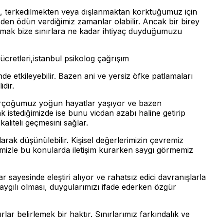
ten, terkedilmekten veya dışlanmaktan korktuğumuz için
zden ödün verdiğimiz zamanlar olabilir. Ancak bir birey
aşmak bize sınırlara ne kadar ihtiyaç duyduğumuzu
 ücretleri,istanbul psikolog çağrışım
de etkileyebilir. Bazen ani ve yersiz öfke patlamaları
idir.
 Birçoğumuz yoğun hayatlar yaşıyor ve bazen
istediğimizde ise bunu vicdan azabı haline getirip
kaliteli geçmesini sağlar.
larak düşünülebilir. Kişisel değerlerimizin çevremiz
mizle bu konularda iletişim kurarken saygı görmemiz
lar sayesinde eleştiri alıyor ve rahatsız edici davranışlarla
saygılı olması, duygularımızı ifade ederken özgür
lar belirlemek bir haktır. Sınırlarımız farkındalık ve