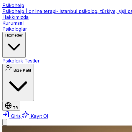
Psikohelp
Psikohelp | online terapi- istanbul psikolog, türkiye, şişli 
Hakkımızda
Kurumsal
Psikologlar
Hizmetler
Psikolojik Testler
Bize Katıl
TR
Giriş
Kayıt Ol