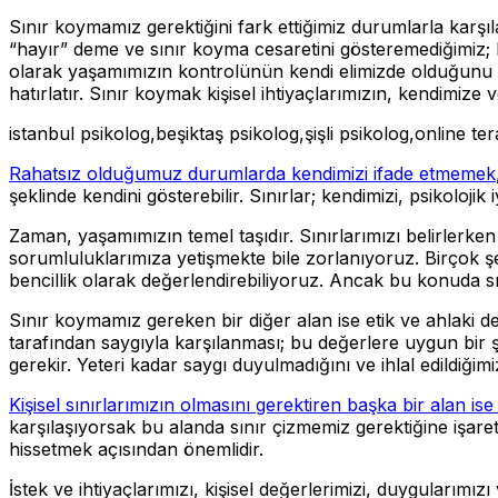
Sınır koymamız gerektiğini fark ettiğimiz durumlarla karş
“hayır” deme ve sınır koyma cesaretini gösteremediğimiz; k
olarak yaşamımızın kontrolünün kendi elimizde olduğunu h
hatırlatır. Sınır koymak kişisel ihtiyaçlarımızın, kendimize 
istanbul psikolog,beşiktaş psikolog,şişli psikolog,online te
Rahatsız olduğumuz durumlarda kendimizi ifade etmemek
şeklinde kendini gösterebilir. Sınırlar; kendimizi, psikolojik
Zaman, yaşamımızın temel taşıdır. Sınırlarımızı belirler
sorumluluklarımıza yetişmekte bile zorlanıyoruz. Birçok 
bencillik olarak değerlendirebiliyoruz. Ancak bu konuda sınır
Sınır koymamız gereken bir diğer alan ise etik ve ahlaki de
tarafından saygıyla karşılanması; bu değerlere uygun bir
gerekir. Yeteri kadar saygı duyulmadığını ve ihlal edildiğimizi
Kişisel sınırlarımızın olmasını gerektiren başka bir alan is
karşılaşıyorsak bu alanda sınır çizmemiz gerektiğine işare
hissetmek açısından önemlidir.
İstek ve ihtiyaçlarımızı, kişisel değerlerimizi, duygularımı