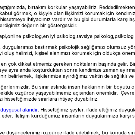
ılaştığımızda, birtakım korkular yaşayabiliriz. Reddedilmek
abul görmek, o kişiyle olan ilişkimizi korumak için kendimi
issetmeye ihtiyacımız vardır ve bu gibi durumlarla karşıl
verdiğimiz değerin bir göstergesidir.
rapi,online psikolog,en iyi psikolog,tavsiye psikolog,psikolog
, duygularımızı bastırmak psikolojik sağlığımızı olumsuz yön
 iyi oluş halimizi, kişisel alanımızı korumak için oldukça öneml
ken en çok dikkat etmemiz gereken noktaların başında gelir.
şeye aynı anda koşturduktan sonra kendimize zaman ayırmak 
 belirlemek, ilişkilerimize ayırdığımız vaktin de sağlıklı ve 
ğerlerimizdir. Bu sınır aslında insan haklarının bir boyutu o
 şekilde özgürce yaşayabilmemiz açısından önemlidir. Çevre
 hissettiğimizde sınırlara ihtiyaç duyabiliriz.
e duygusal alandır
. Hissettiğimiz şeyler, ifade ettiğimiz duygu
t eder. İletişim kurduğumuz insanların duygularımıza karşı 
zı ve düşüncelerimizi özgürce ifade edebilmek, bu konuda sınır